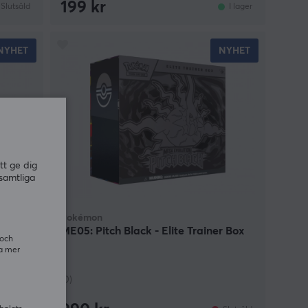
199 kr
Slutsåld
I lager
NYHET
NYHET
tt ge dig
samtliga
Pokémon
ME05: Pitch Black - Elite Trainer Box
 och
ra mer
(0)