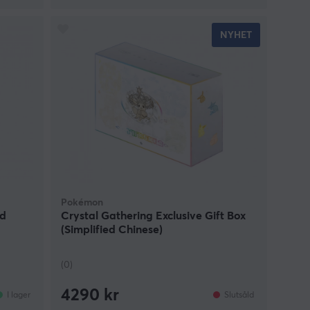
NYHET
Pokémon
ed
Crystal Gathering Exclusive Gift Box
(Simplified Chinese)
(0)
4290 kr
I lager
Slutsåld