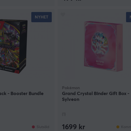
NYHET
Pokémon
ack - Booster Bundle
Grand Crystal Binder Gift Box -
Sylveon
(1)
1699 kr
Slutsåld
Komme