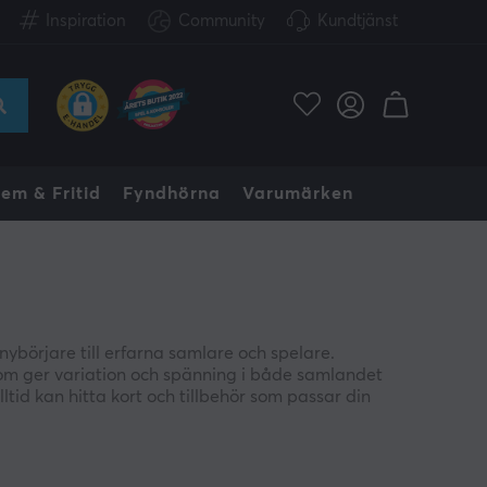
Inspiration
Community
Kundtjänst
em & Fritid
Fyndhörna
Varumärken
nybörjare till erfarna samlare och spelare.
som ger variation och spänning i både samlandet
tid kan hitta kort och tillbehör som passar din