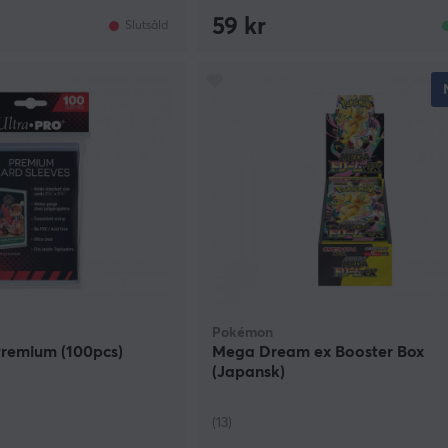
59 kr
Slutsåld
Pokémon
Premium (100pcs)
Mega Dream ex Booster Box
(Japansk)
(13)