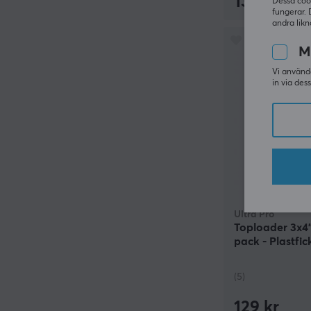
1390 kr
Dessa coo
fungerar. 
andra likn
M
Vi använde
in via des
Ultra Pro
Toploader 3x4"
pack - Plastfic
(5)
129 kr