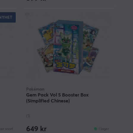
NYHET
Pokémon
Gem Pack Vol 5 Booster Box
(Simplified Chinese)
(1)
649 kr
r snart
I lager