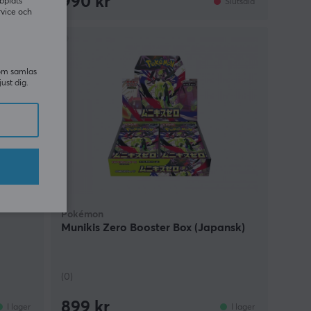
990 kr
bplats
I lager
Slutsåld
rvice och
som samlas
just dig.
Pokémon
Munikis Zero Booster Box (Japansk)
(0)
899 kr
I lager
I lager