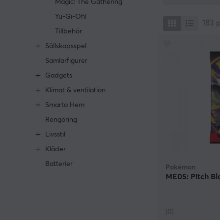
Magic: The Gathering
Yu-Gi-Oh!
183
Tillbehör
Sällskapsspel
Samlarfigurer
Gadgets
Klimat & ventilation
Smarta Hem
Rengöring
Livsstil
Kläder
Batterier
Pokémon
ME05: Pitch Bl
(0)