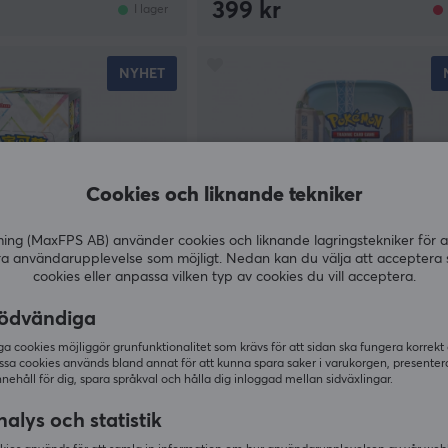
399 kr
I lager
NYHET
Cookies och liknande tekniker
g (MaxFPS AB) använder cookies och liknande lagringstekniker för a
ra användarupplevelse som möjligt. Nedan kan du välja att acceptera 
cookies eller anpassa vilken typ av cookies du vill acceptera.
ödvändiga
Pokémon
ing Booster Box
Lumiose City Mini Tin
 cookies möjliggör grunfunktionalitet som krävs för att sidan ska fungera korrekt
nese)
ssa cookies används bland annat för att kunna spara saker i varukorgen, presente
nnehåll för dig, spara språkval och hålla dig inloggad mellan sidväxlingar.
(0)
alys och statistik