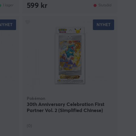
599 kr
I lager
Slutsåld
NYHET
NYHET
Pokémon
30th Anniversary Celebration First
Partner Vol. 2 (Simplified Chinese)
(0)