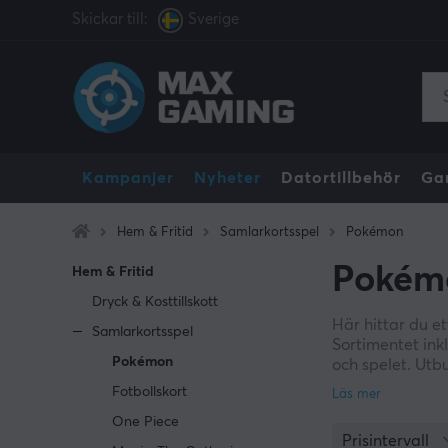
Skickar till:
Sverige
Kampanjer
Nyheter
Datortillbehör
Ga
Hem & Fritid
Samlarkortsspel
Pokémon
Pokém
Hem & Fritid
Dryck & Kosttillskott
Här hittar du e
Samlarkortsspel
Sortimentet ink
Pokémon
och spelet. Utb
strategi och ditt
Fotbollskort
One Piece
Prisintervall