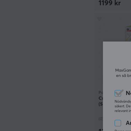
1199 kr
MaxGamin
en så b
N
Pokémon
Crystal Gather
Nödvändiga
(Simplified Chi
säkert. De
relevant i
(0)
An