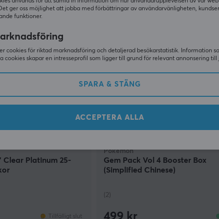
179 kr
kies används för att samla in information om hur användarupplevelsen av vår web
I lager
Det ger oss möjlighet att jobba med förbättringar av användarvänligheten, kundse
ande funktioner.
arknadsföring
r cookies för riktad marknadsföring och detaljerad besökarstatistik. Information 
sa cookies skapar en intresseprofil som ligger till grund för relevant annonsering till 
SPARA & STÄNG
ACCEPTERA ALLA
Pokémon
 Clear Platinum 25-
Gem Pack Vol 4 Booster Box
kor
(Simplified Chinese)
(2)
499 kr
Tillfälligt slut