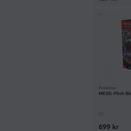
Pokémon
ME05: Pitch Bl
(0)
699 kr