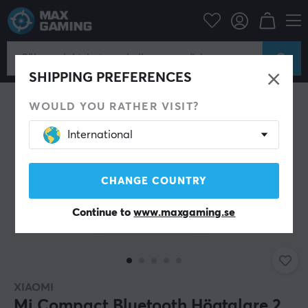
Mobiltillbehör
Bluetooth Högtalare
SHIPPING PREFERENCES
WOULD YOU RATHER VISIT?
International
CHANGE COUNTRY
Continue to
www.maxgaming.se
XIAOMI
Mi Compact Bluetooth Högtalare 2