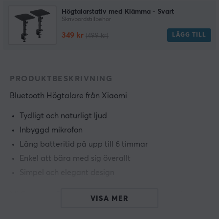
Högtalarstativ med Klämma - Svart
Skrivbordstillbehör
349 kr
LÄGG TILL
(499 kr)
PRODUKTBESKRIVNING
Bluetooth Högtalare
 från 
Xiaomi
Tydligt och naturligt ljud
Inbyggd mikrofon
Lång batteritid på upp till 6 timmar
Enkel att bära med sig överallt
Simpel och elegant design
Mi Compact Bluetooth Speaker 2 har en kompakta
VISA MER
design och är enkel att bära med sig överallt.