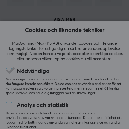
BATTERI
VISA MER
Batteritid
6 h
Cookies och liknande tekniker
RECENSIONER (0)
FRÅGOR OCH SVAR (0)
COMMUNI
EGENSKAPER
MaxGaming (MaxFPS AB) använder cookies och liknande
lagringstekniker för att ge dig en så bra användarupplevelse
Färg
som möjligt. Nedan kan du välja att acceptera samtliga cookies
eller anpassa vilken typ av cookies du vill acceptera.
Vit
5
0%
0.0
Nödvändiga
4
0%
GARANTI
3
0%
Nödvändiga cookies möjliggör grunfunktionalitet som krävs för att sidan
2
0%
ska fungera korrekt och säkert. Dessa cookies används bland annat för att
Baserat på 0 recensioner
Producentens garanti
1
0%
kunna spara saker i varukorgen, presentera mer relevant innehåll för dig,
spara språkval och hålla dig inloggad mellan sidväxlingar.
2 års garanti
Analys och statistik
LÄMNA RECENSION
Dessa cookies används för att samla in information om hur
användarupplevelsen av vår webbplats fungerar. Det ger oss möjlighet att
jobba med förbättringar av användarvänligheten, kundservice och andra
liknande funktioner.