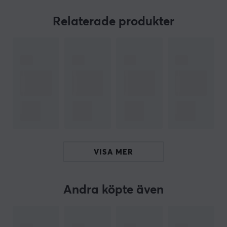
Högtalaren levererar ett kraftfullt och klart ljud, och
tack vare den inbyggda mikrofonen kan du ansluta din
Relaterade produkter
mobil till den och ta emot samtal.
ARTIKELNUMMER
Vårt artikelnummer: 18608
Tillv. artikelnummer: QBH4141EU
OM VARUMÄRKET
Xiaomi
är ett kinesiskt teknikföretag och start-up som
har ambintionen att vara det "coolaste" varumärket
VISA MER
som är kompis med sina användare. De jobbar
ständigt med nya innovativa lösningar och har hela
tiden fokuset riktat mot kvalitet´och effektivitet.
Andra köpte även
Företaget bygger fantastiska produkter till rimliga
priser för att låta alla njuta av ett bättre liv genom
innovativ teknik.