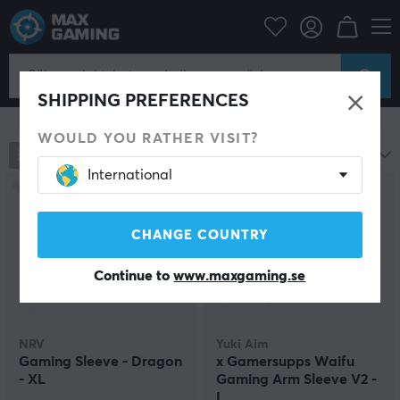
Datortillbehör
Datormus & Tillbehör
Arm Sleeve
Arm Sleeve för Gaming
SHIPPING PREFERENCES
Visa filter
WOULD YOU RATHER VISIT?
193
produkter
Mest populära
International
CHANGE COUNTRY
Continue to
www.maxgaming.se
NRV
Yuki Aim
Gaming Sleeve - Dragon
x Gamersupps Waifu
- XL
Gaming Arm Sleeve V2 -
L