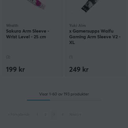
Wraith
Yuki Aim
Sakura Arm Sleeve -
x Gamersupps Waifu
Wrist Level - 25 cm
Gaming Arm Sleeve V2 -
XL
(2)
(1)
199 kr
249 kr
Visar
1-60
av
193
produkter
«
Föregående
1
2
3
4
Nästa
»