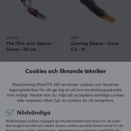
Wraith
NRV
The Flick Arm Sleeve -
Gaming Sleeve - Ence
Glove - 30 cm
CS - M
(5)
(0)
Cookies och liknande tekniker
199 kr
229 kr
MaxGaming (MaxFPS AB) använder cookies och liknande
lagringstekniker för att ge dig en så bra användarupplevelse
som möjligt. Nedan kan du välja att acceptera samtliga cookies
eller anpassa vilken typ av cookies du vill acceptera.
Nödvändiga
Nödvändiga cookies möjliggör grunfunktionalitet som krävs för att sidan
ska fungera korrekt och säkert. Dessa cookies används bland annat för att
kunna spara saker i varukorgen, presentera mer relevant innehåll för dig,