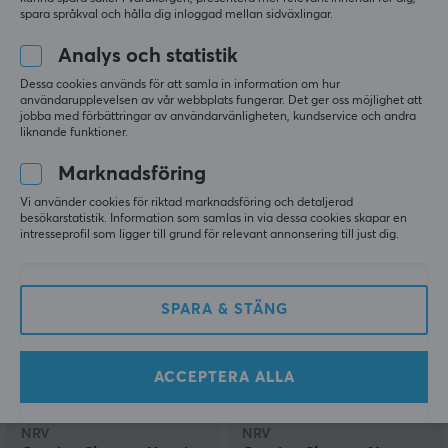
spara språkval och hålla dig inloggad mellan sidväxlingar.
Analys och statistik
Wraith
Wraith
Sakura Arm Sleeve -
Arm Thumb Sleeve -
Dessa cookies används för att samla in information om hur
Glove - 25 cm
L/XL - Kitsune Edition
användarupplevelsen av vår webbplats fungerar. Det ger oss möjlighet att
jobba med förbättringar av användarvänligheten, kundservice och andra
liknande funktioner.
(0)
(1)
Marknadsföring
Vi använder cookies för riktad marknadsföring och detaljerad
199 kr
199 kr
besökarstatistik. Information som samlas in via dessa cookies skapar en
intresseprofil som ligger till grund för relevant annonsering till just dig.
SPARA & STÄNG
ACCEPTERA ALLA
NRV
NRV