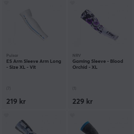
Pulsar
NRV
ES Arm Sleeve Arm Long
Gaming Sleeve - Blood
- Size XL - Vit
Orchid - XL
(7)
(1)
219 kr
229 kr