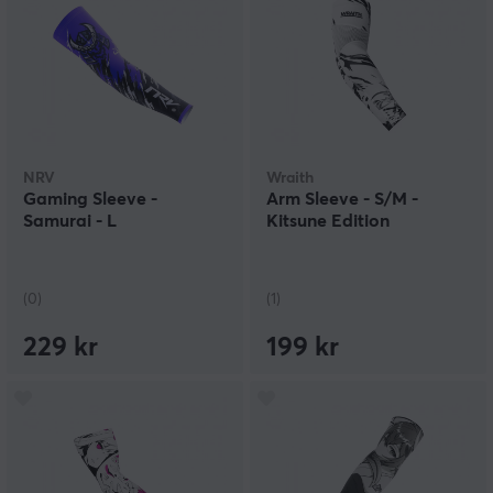
NRV
Wraith
Gaming Sleeve -
Arm Sleeve - S/M -
Samurai - L
Kitsune Edition
(0)
(1)
229 kr
199 kr