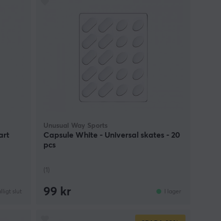
Unusual Way Sports
art
Capsule White - Universal skates - 20
pcs
(1)
99 kr
älligt slut
I lager