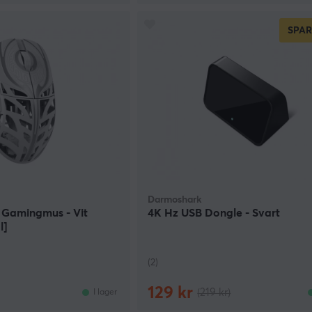
SPA
Darmoshark
s Gamingmus - Vit
4K Hz USB Dongle - Svart
l]
(2)
129 kr
(219 kr)
I lager