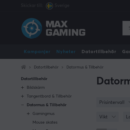
Skickar till:
Sverige
Kampanjer
Nyheter
Datortillbehör
Ga
Datortillbehör
Datormus & Tillbehör
Datorm
Datortillbehör
Bildskärm
Tangentbord & Tillbehör
Prisintervall
Datormus & Tillbehör
Gamingmus
Vikt
L
Mouse skates