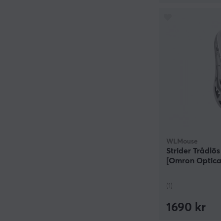
WLMouse
Strider Trådlö
[Omron Optica
(1)
1690 kr