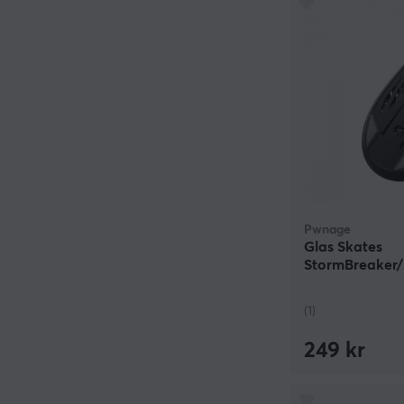
Pwnage
Glas Skates
StormBreaker
- Svart
(1)
249 kr