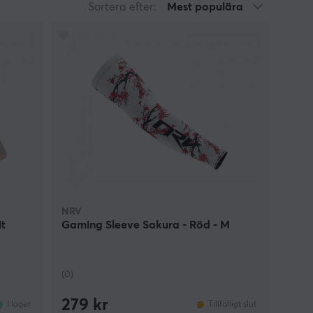
Sortera efter:
Mest populära
NRV
it
Gaming Sleeve Sakura - Röd - M
(0)
279 kr
I lager
Tillfälligt slut