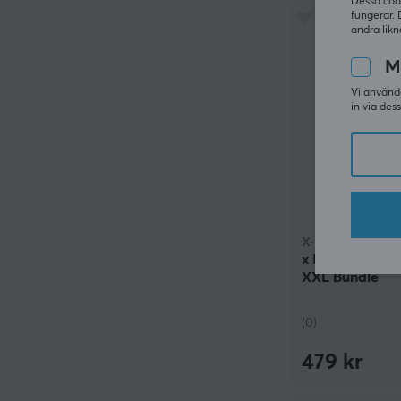
Dessa coo
fungerar. 
andra likn
M
Vi använde
in via des
X-raypad
x RandomFrank
XXL Bundle
(0)
479 kr