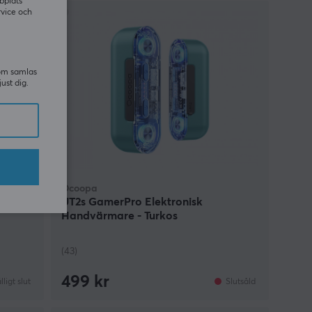
bplats
rvice och
som samlas
just dig.
Ocoopa
- M
UT2s GamerPro Elektronisk
Handvärmare - Turkos
(43)
499 kr
älligt slut
Slutsåld