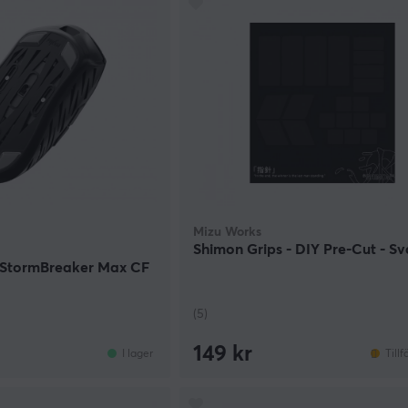
Mizu Works
Shimon Grips - DIY Pre-Cut - Sv
/StormBreaker Max CF
(5)
149 kr
I lager
Tillf