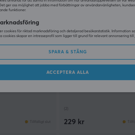
kies används för att samla in information om hur användarupplevelsen av vår web
Det ger oss möjlighet att jobba med förbättringar av användarvänligheten, kundse
ande funktioner.
arknadsföring
r cookies för riktad marknadsföring och detaljerad besökarstatistik. Information 
sa cookies skapar en intresseprofil som ligger till grund för relevant annonsering till 
SPARA & STÄNG
ACCEPTERA ALLA
NRV
P Midnight Essentials
Gaming Sleeve - Blood Orchid 
(2)
229 kr
Tillfälligt slut
Tillf