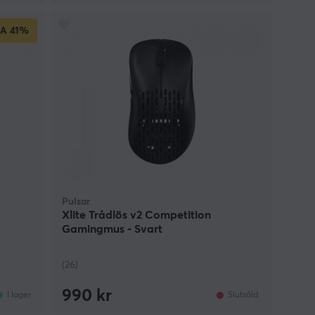
RA
41%
Pulsar
Xlite Trådlös v2 Competition
Gamingmus - Svart
(26)
990 kr
I lager
Slutsåld