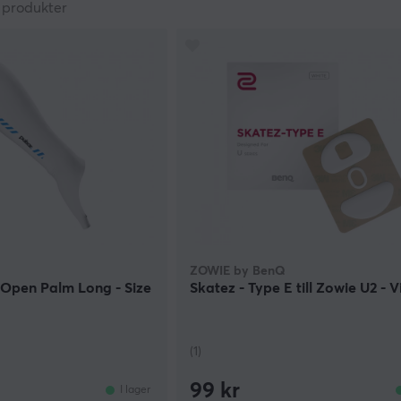
produkter
ZOWIE by BenQ
 Open Palm Long - Size
Skatez - Type E till Zowie U2 - V
(1)
99 kr
I lager