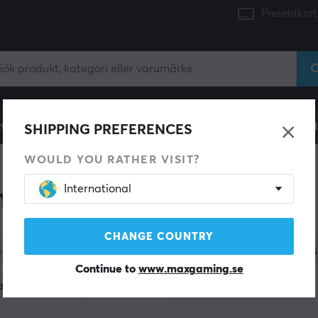
Presentkort
mingdator
Konsol
Gamingstol
Mobiltillbehör
H
SHIPPING PREFERENCES
WOULD YOU RATHER VISIT?
International
us & Tillbehör
CHANGE COUNTRY
Färg
Tillverkare
Sensor
Trådlö
Continue to
www.maxgaming.se
agerstatus
Kategori