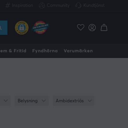
Inspiration
Community
Kundtjänst
em & Fritid
Fyndhörna
Varumärken
s
Belysning
Ambidextriös