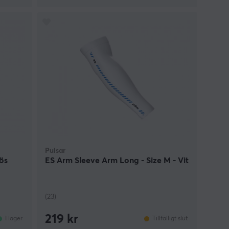
Pulsar
ös
ES Arm Sleeve Arm Long - Size M - Vit
(23)
219 kr
I lager
Tillfälligt slut