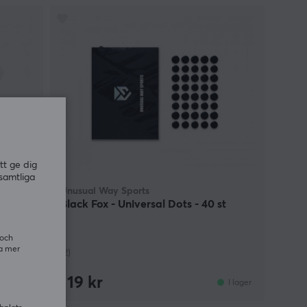
tt ge dig
samtliga
Unusual Way Sports
ot
Black Fox - Universal Dots - 40 st
 och
ra mer
(2)
119 kr
I lager
I lager