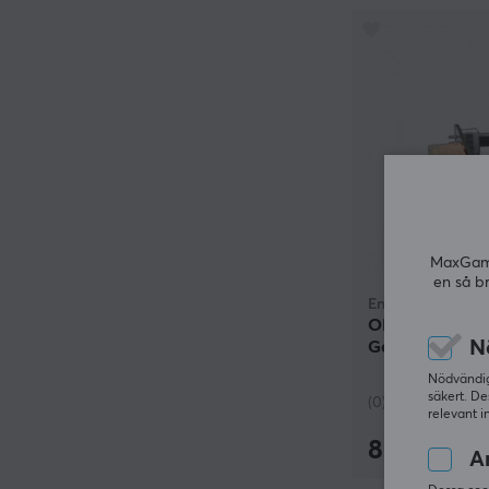
MaxGamin
en så b
Endgame Gear
OP1 Switch Pa
N
Gold 80m 55-65
Nödvändiga
säkert. De
(0)
relevant i
89 kr
An