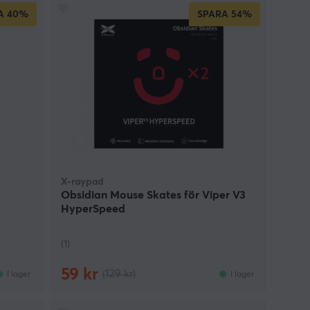
A
40%
SPARA
54%
X-raypad
Obsidian Mouse Skates för Viper V3
HyperSpeed
(1)
59 kr
(129 kr)
I lager
I lager