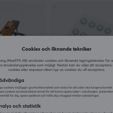
Cookies och liknande tekniker
g (MaxFPS AB) använder cookies och liknande lagringstekniker för a
ra användarupplevelse som möjligt. Nedan kan du välja att acceptera 
cookies eller anpassa vilken typ av cookies du vill acceptera.
Pwnage
ck - TTC Dustproof
Phantom Glides - Moissanite D
ödvändiga
gf, set om 2
Skates
 cookies möjliggör grunfunktionalitet som krävs för att sidan ska fungera korrekt
ssa cookies används bland annat för att kunna spara saker i varukorgen, presente
(1)
nnehåll för dig, spara språkval och hålla dig inloggad mellan sidväxlingar.
399 kr
I lager
alys och statistik