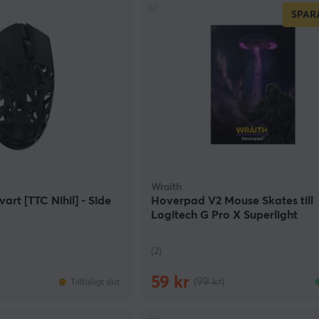
SPAR
Wraith
vart [TTC Nihil] - Side
Hoverpad V2 Mouse Skates till
Logitech G Pro X Superlight
(2)
59 kr
(99 kr)
Tillfälligt slut