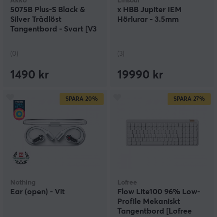
Akko
Linsoul
5075B Plus-S Black &
x HBB Jupiter IEM
Silver Trådlöst
Hörlurar - 3.5mm
Tangentbord - Svart [V3
Lavender Purple Pro]
(0)
(3)
1490 kr
19990 kr
SPARA
20%
SPARA
27%
Nothing
Lofree
Ear (open) - Vit
Flow Lite100 96% Low-
Profile Mekaniskt
Tangentbord [Lofree