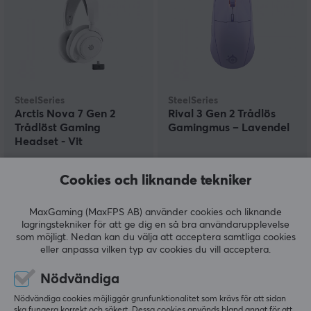
SteelSeries
SteelSeries
Arctis Nova 7 Gen 2
Rival 3 Gen 2 Trådlös
Trådlöst Gaming
Gamingmus – Lavendel
Headset - Vit
(3)
(11)
Cookies och liknande tekniker
2499 kr
629 kr
MaxGaming (MaxFPS AB) använder cookies och liknande
lagringstekniker för att ge dig en så bra användarupplevelse
som möjligt. Nedan kan du välja att acceptera samtliga cookies
SPARA
60%
SPARA
27%
eller anpassa vilken typ av cookies du vill acceptera.
Nödvändiga
Nödvändiga cookies möjliggör grunfunktionalitet som krävs för att sidan
ska fungera korrekt och säkert. Dessa cookies används bland annat för att