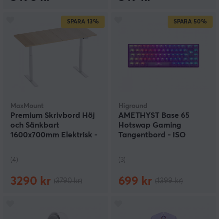
SPARA
13%
SPARA
50%
MaxMount
Higround
Premium Skrivbord Höj
AMETHYST Base 65
och Sänkbart
Hotswap Gaming
1600x700mm Elektrisk -
Tangentbord - ISO
Vit/Ek
German [White Flame]
(4)
(3)
3290 kr
699 kr
(3790 kr)
(1399 kr)