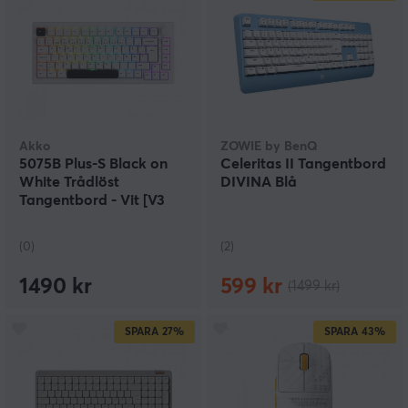
Akko
ZOWIE by BenQ
5075B Plus-S Black on
Celeritas II Tangentbord
White Trådlöst
DIVINA Blå
Tangentbord - Vit [V3
Lavender Purple Pro]
(0)
(2)
1490 kr
599 kr
(1499 kr)
SPARA
27%
SPARA
43%