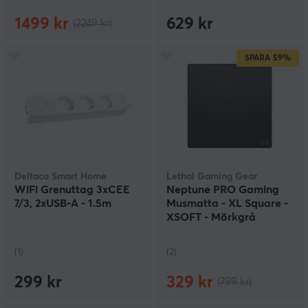
1499 kr
629 kr
(2249 kr)
SPARA
59%
Deltaco Smart Home
Lethal Gaming Gear
WiFi Grenuttag 3xCEE
Neptune PRO Gaming
7/3, 2xUSB-A - 1.5m
Musmatta - XL Square -
XSOFT - Mörkgrå
(1)
(2)
299 kr
329 kr
(799 kr)