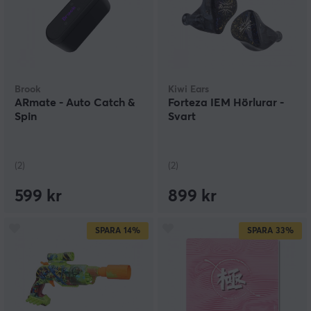
Brook
Kiwi Ears
ARmate - Auto Catch &
Forteza IEM Hörlurar -
Spin
Svart
(2)
(2)
599 kr
899 kr
SPARA
14%
SPARA
33%