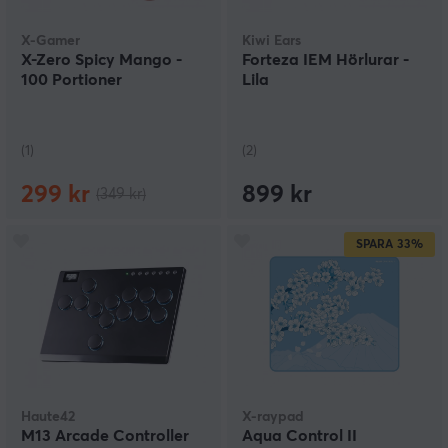
X-Gamer
Kiwi Ears
X-Zero Spicy Mango -
Forteza IEM Hörlurar -
100 Portioner
Lila
(1)
(2)
299 kr
899 kr
(349 kr)
SPARA
33%
Haute42
X-raypad
M13 Arcade Controller
Aqua Control II