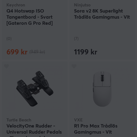
Keychron
Ninjutso
Q4 Hotswap ISO
Sora v2 8K Superlight
Tangentbord - Svart
Trådlös Gamingmus - Vit
[Gateron G Pro Red]
(0)
(7)
699 kr
1199 kr
(949 kr)
Turtle Beach
VXE
VelocityOne Rudder -
R1 Pro Max Trådlös
Universal Rudder Pedals
Gamingmus - Vit