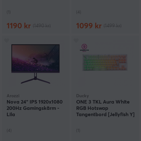
Specter] - Off White
(1)
(4)
1190 kr
1099 kr
(1490 kr)
(1499 kr)
Arozzi
Ducky
Nova 24“ IPS 1920x1080
ONE 3 TKL Aura White
200Hz Gamingskärm -
RGB Hotswap
Lila
Tangentbord [Jellyfish Y]
(4)
(1)