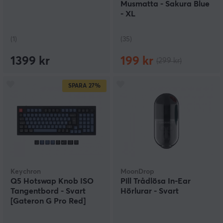
Musmatta - Sakura Blue
- XL
(1)
(35)
1399 kr
199 kr
(299 kr)
SPARA
27%
Keychron
MoonDrop
Q5 Hotswap Knob ISO
Pill Trådlösa In-Ear
Tangentbord - Svart
Hörlurar - Svart
[Gateron G Pro Red]