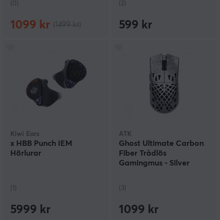
(0)
(2)
1099 kr
599 kr
(1499 kr)
Kiwi Ears
ATK
x HBB Punch IEM
Ghost Ultimate Carbon
Hörlurar
Fiber Trådlös
Gamingmus - Silver
(1)
(3)
5999 kr
1099 kr