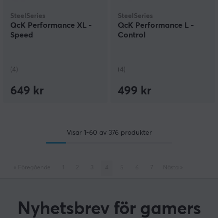
SteelSeries
SteelSeries
QcK Performance XL -
QcK Performance L -
Speed
Control
(4)
(4)
649 kr
499 kr
Visar
1-60
av
376
produkter
«
Föregående
1
2
3
4
5
6
7
Nästa
»
Nyhetsbrev för gamers