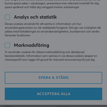
kunna spara saker i varukorgen, presentera mer relevant innehåll för dig,
spara språkval och hålla dig inloggad mellan sidväxlingar.
Analys och statistik
ZOWIE by BenQ
DXRacer
Celeritas II Tangentbord
PRINCE Gamingstol
Dessa cookies används för att samla in information om hur
DIVINA Rosa
Svart PVC Läder L
användarupplevelsen av vår webbplats fungerar. Det ger oss möjlighet att
jobba med förbättringar av användarvänligheten, kundservice och andra
liknande funktioner.
(2)
(3)
Marknadsföring
Vi använder cookies för riktad marknadsföring och detaljerad
599 kr
2190 kr
(1499 kr)
(2990 kr)
besökarstatistik. Information som samlas in via dessa cookies skapar en
intresseprofil som ligger till grund för relevant annonsering till just dig.
SPARA & STÄNG
ACCEPTERA ALLA