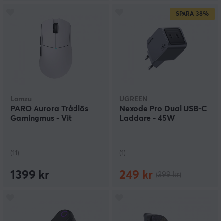
SPARA
38%
Lamzu
UGREEN
PARO Aurora Trådlös
Nexode Pro Dual USB-C
Gamingmus - Vit
Laddare - 45W
(11)
(1)
1399 kr
249 kr
(399 kr)