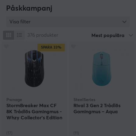
Påskkampanj
Visa filter
376
produkter
Mest populära
SPARA
33%
Pwnage
SteelSeries
StormBreaker Max CF
Rival 3 Gen 2 Trådlös
8K Trådlös Gamingmus -
Gamingmus – Aqua
Whzy Collector's Edition
(17)
(11)