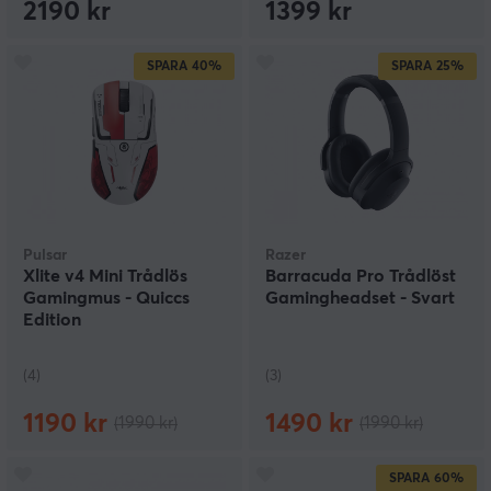
2190 kr
1399 kr
SPARA
40%
SPARA
25%
Pulsar
Razer
Xlite v4 Mini Trådlös
Barracuda Pro Trådlöst
Gamingmus - Quiccs
Gamingheadset - Svart
Edition
(4)
(3)
1190 kr
1490 kr
(1990 kr)
(1990 kr)
SPARA
60%