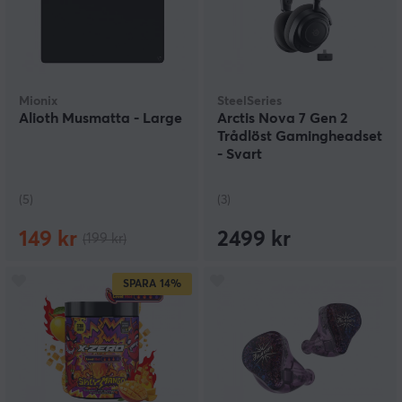
Mionix
SteelSeries
Alioth Musmatta - Large
Arctis Nova 7 Gen 2
Trådlöst Gamingheadset
- Svart
(5)
(3)
149 kr
2499 kr
(199 kr)
SPARA
14%