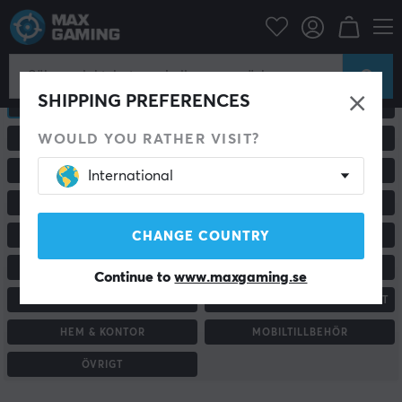
SHIPPING PREFERENCES
ALLA PRODUKTER
GAMINGMÖSS
WOULD YOU RATHER VISIT?
TANGENTBORD
GAMINGSTOLAR & TILLBEHÖR
PC & BILDSKÄRMAR
RACING & SIMULATOR
International
HEADSET & LJUD
ROUTER & NÄTVERK
CHANGE COUNTRY
MUSMATTOR
HANDKONTROLLER
KONSOL & TILLBEHÖR
CUSTOM KEYBOARD
Continue to
www.maxgaming.se
STATIV & TILLBEHÖR
ENERGIDRYCK & KOSTTILLSKOTT
HEM & KONTOR
MOBILTILLBEHÖR
ÖVRIGT