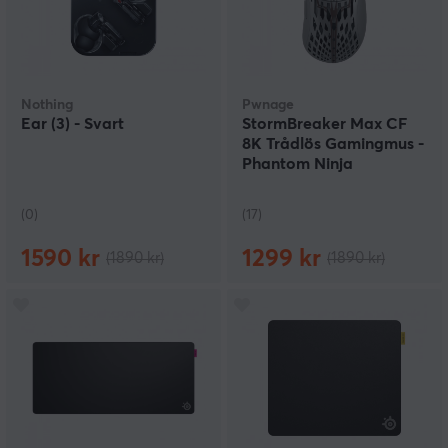
Nothing
Pwnage
Ear (3) - Svart
StormBreaker Max CF
8K Trådlös Gamingmus -
Phantom Ninja
(0)
(17)
1590 kr
1299 kr
(1890 kr)
(1890 kr)