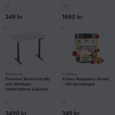
(3)
(13)
349 kr
1690 kr
MaxMount
X-Gamer
Premium Skrivbord Höj
X-Zero Raspberry Honey
och Sänkbart
- 100 Serveringar
1200x700mm Elektrisk -
Svart/Vit
(1)
(1)
3490 kr
349 kr