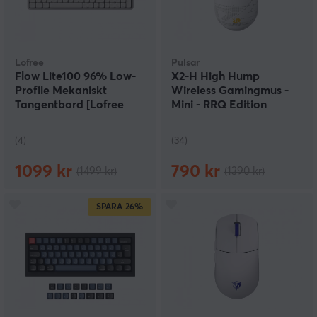
Lofree
Pulsar
Flow Lite100 96% Low-
X2-H High Hump
Profile Mekaniskt
Wireless Gamingmus -
Tangentbord [Lofree
Mini - RRQ Edition
Specter] - Marble Grey
(4)
(34)
1099 kr
790 kr
(1499 kr)
(1390 kr)
SPARA
26%