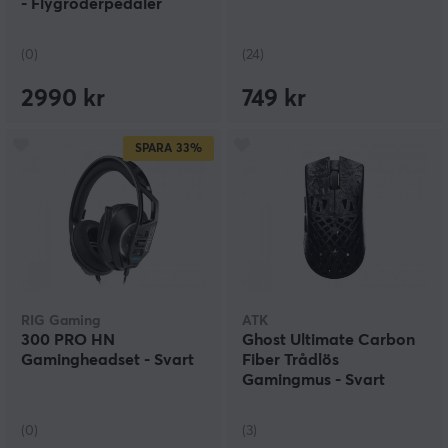
- Flygroderpedaler
(PC/Xbox)
(0)
(24)
2990 kr
749 kr
SPARA
33%
RIG Gaming
ATK
300 PRO HN
Ghost Ultimate Carbon
Gamingheadset - Svart
Fiber Trådlös
Gamingmus - Svart
(0)
(3)