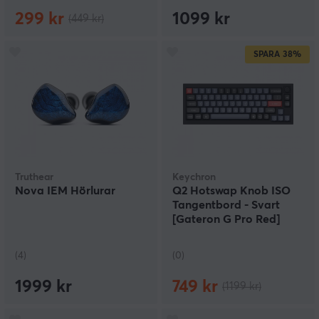
299 kr
1099 kr
(449 kr)
SPARA
38%
Truthear
Keychron
Nova IEM Hörlurar
Q2 Hotswap Knob ISO
Tangentbord - Svart
[Gateron G Pro Red]
(4)
(0)
1999 kr
749 kr
(1199 kr)