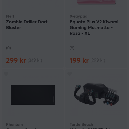
Nerf
X-raypad
Zombie Driller Dart
Equate Plus V2 Kiwami
Blaster
Gaming Musmatta -
Rosa - XL
(0)
(8)
299 kr
199 kr
(349 kr)
(299 kr)
Phantum
Turtle Beach