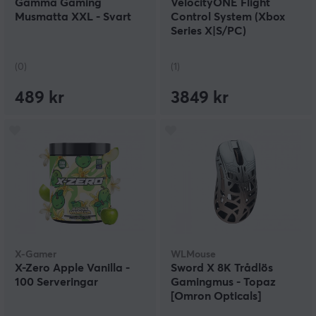
Gamma Gaming
VelocityONE Flight
Musmatta XXL - Svart
Control System (Xbox
Series X|S/PC)
(0)
(1)
489 kr
3849 kr
X-Gamer
WLMouse
X-Zero Apple Vanilla -
Sword X 8K Trådlös
100 Serveringar
Gamingmus - Topaz
[Omron Opticals]