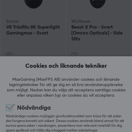
Scyrox
WLMouse
V8 Trådlös 8K Superlight
Beast X Pro - Svart
Gamingmus - Svart
[Omron Opticals] - Side
Slits
(81)
(10)
Cookies och liknande tekniker
799 kr
1690 kr
MaxGaming (MaxFPS AB) använder cookies och liknande
lagringstekniker för att ge dig en så bra användarupplevelse
som möjligt. Nedan kan du välja att acceptera samtliga cookies
eller anpassa vilken typ av cookies du vill acceptera.
Nödvändiga
Nödvändiga cookies möjliggör grunfunktionalitet som krävs för att sidan
ska fungera korrekt och säkert. Dessa cookies används bland annat för att
kunna spara saker i varukorgen, presentera mer relevant innehåll för dig,
spara språkval och hålla dig inloggad mellan sidväxlingar.