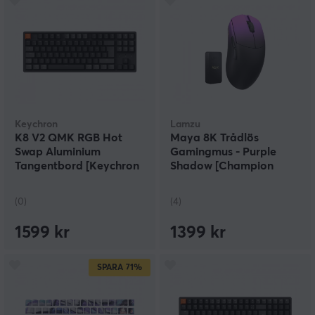
Keychron
Lamzu
K8 V2 QMK RGB Hot
Maya 8K Trådlös
Swap Aluminium
Gamingmus - Purple
Tangentbord [Keychron
Shadow [Champion
Super Brown]
Edition]
(0)
(4)
1599 kr
1399 kr
SPARA
71%