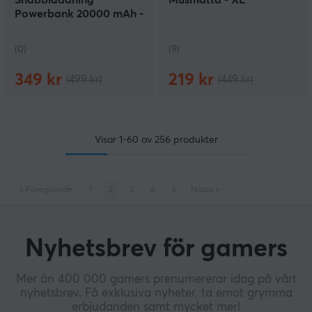
Powerbank 20000 mAh -
Svart
(0)
(9)
349 kr
219 kr
(499 kr)
(449 kr)
Visar
1-60
av
256
produkter
«
Föregående
1
2
3
4
5
Nästa
»
Nyhetsbrev för gamers
Mer än 400 000 gamers prenumererar idag på vårt
nyhetsbrev. Få exklusiva nyheter, ta emot grymma
erbjudanden samt mycket mer!