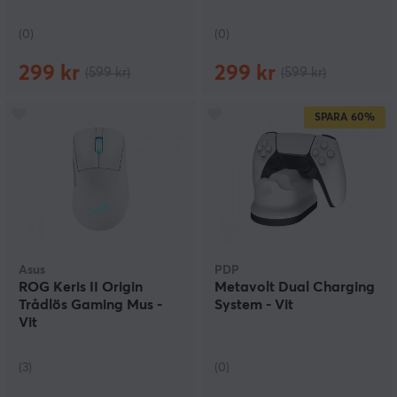
(0)
(0)
299 kr
299 kr
(599 kr)
(599 kr)
SPARA
60%
Asus
PDP
ROG Keris II Origin
Metavolt Dual Charging
Trådlös Gaming Mus -
System - Vit
Vit
(3)
(0)