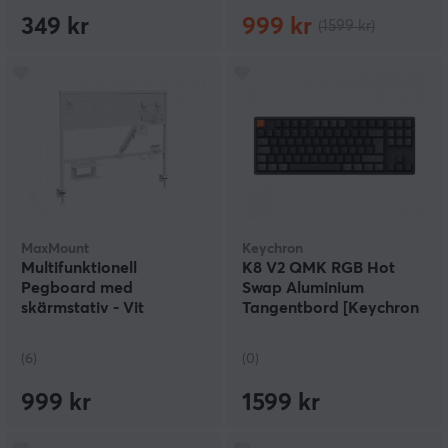
349 kr
999 kr
(1599 kr)
MaxMount
Keychron
Multifunktionell
K8 V2 QMK RGB Hot
Pegboard med
Swap Aluminium
skärmstativ - Vit
Tangentbord [Keychron
Super Red]
(6)
(0)
999 kr
1599 kr