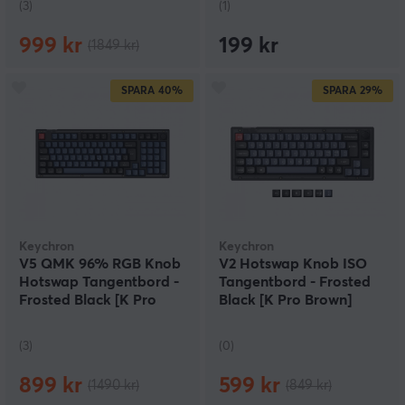
(3)
(1)
999 kr
199 kr
(1849 kr)
SPARA
40%
SPARA
29%
Keychron
Keychron
V5 QMK 96% RGB Knob
V2 Hotswap Knob ISO
Hotswap Tangentbord -
Tangentbord - Frosted
Frosted Black [K Pro
Black [K Pro Brown]
Brown]
(3)
(0)
899 kr
599 kr
(1490 kr)
(849 kr)