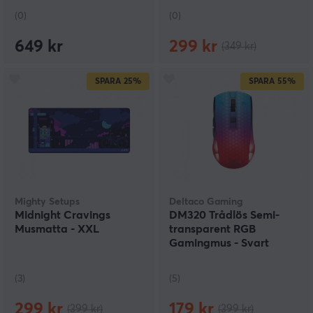
(0)
(0)
649 kr
299 kr
(349 kr)
SPARA
25%
SPARA
55%
Mighty Setups
Deltaco Gaming
Midnight Cravings
DM320 Trådlös Semi-
Musmatta - XXL
transparent RGB
Gamingmus - Svart
(3)
(5)
299 kr
179 kr
(399 kr)
(399 kr)