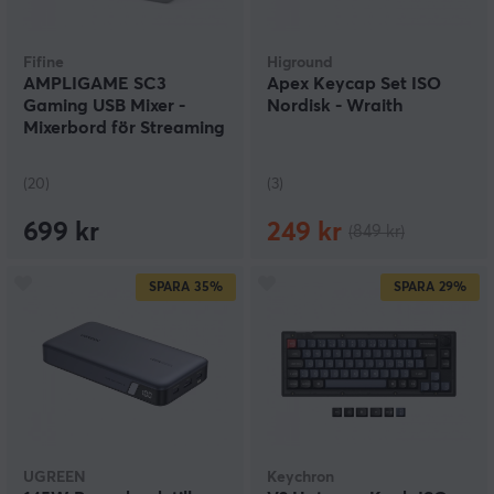
Fifine
Higround
AMPLIGAME SC3
Apex Keycap Set ISO
Gaming USB Mixer -
Nordisk - Wraith
Mixerbord för Streaming
& Podcast - Vit
(20)
(3)
699 kr
249 kr
(849 kr)
SPARA
35%
SPARA
29%
UGREEN
Keychron