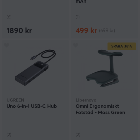
mAh
(6)
(1)
1890 kr
499 kr
(699 kr)
SPARA
38%
UGREEN
Libernovo
Uno 6-in-1 USB-C Hub
Omni Ergonomiskt
Fotstöd - Moss Green
(2)
(2)