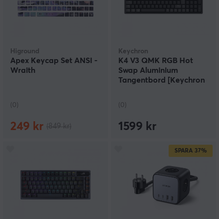
Higround
Keychron
Apex Keycap Set ANSI -
K4 V3 QMK RGB Hot
Wraith
Swap Aluminium
Tangentbord [Keychron
Super Brown]
(0)
(0)
249 kr
1599 kr
(849 kr)
SPARA
37%