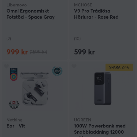
Libernovo
MCHOSE
Omni Ergonomiskt
V9 Pro Trådlösa
Fotstöd - Space Gray
Hörlurar - Rose Red
(2)
(10)
999 kr
599 kr
(1599 kr)
SPARA
29%
Nothing
UGREEN
Ear - Vit
100W Powerbank med
Snabbladdning 12000