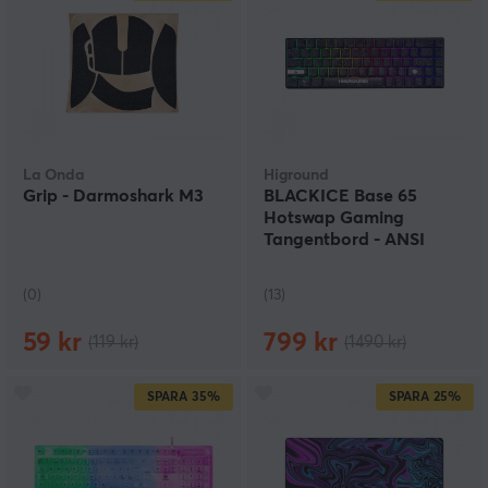
La Onda
Higround
Grip - Darmoshark M3
BLACKICE Base 65
Hotswap Gaming
Tangentbord - ANSI
[White Flame]
(0)
(13)
59 kr
799 kr
(119 kr)
(1490 kr)
SPARA
35%
SPARA
25%