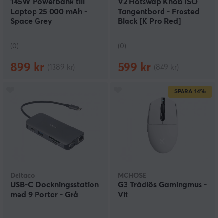
145W Powerbank till
V2 Hotswap Knob ISO
Laptop 25 000 mAh -
Tangentbord - Frosted
Space Grey
Black [K Pro Red]
(0)
(0)
899 kr
599 kr
(1389 kr)
(849 kr)
SPARA
14%
Deltaco
MCHOSE
USB-C Dockningsstation
G3 Trådlös Gamingmus -
med 9 Portar - Grå
Vit