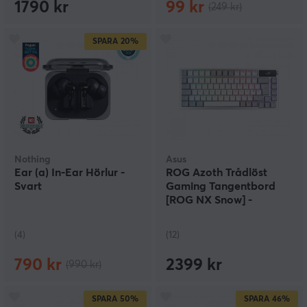
1790 kr
99 kr
(249 kr)
SPARA
20%
Nothing
Asus
Ear (a) In-Ear Hörlur -
ROG Azoth Trådlöst
Svart
Gaming Tangentbord
[ROG NX Snow] -
Moonlight Vit
(4)
(12)
790 kr
2399 kr
(990 kr)
SPARA
50%
SPARA
46%