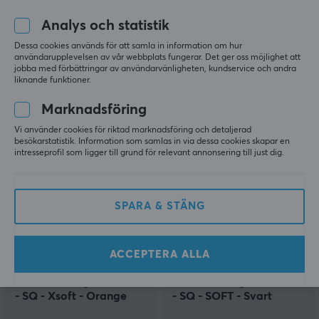
IPI
MaxMount
FLY 8K Trådlös
Vertikal kabelkorg för
Analys och statistik
Gamingmus - Silver
skrivbord - Svart
Dessa cookies används för att samla in information om hur
användarupplevelsen av vår webbplats fungerar. Det ger oss möjlighet att
jobba med förbättringar av användarvänligheten, kundservice och andra
(0)
(1)
liknande funktioner.
999 kr
299 kr
Marknadsföring
Vi använder cookies för riktad marknadsföring och detaljerad
besökarstatistik. Information som samlas in via dessa cookies skapar en
SPARA
50%
SPARA
50%
intresseprofil som ligger till grund för relevant annonsering till just dig.
SPARA & STÄNG
ACCEPTERA ALLA
La Onda
La Onda
Blitz - Gaming Musmatta
Rizz - Gaming Musmatta
- SQ - Xsoft - Orange
- SQ - SOFT - Svart