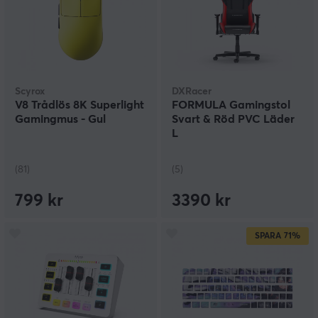
Scyrox
DXRacer
V8 Trådlös 8K Superlight
FORMULA Gamingstol
Gamingmus - Gul
Svart & Röd PVC Läder
L
(81)
(5)
799 kr
3390 kr
SPARA
71%