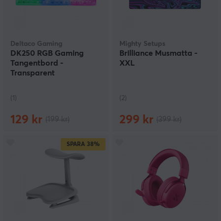
Deltaco Gaming
Mighty Setups
DK250 RGB Gaming
Brilliance Musmatta -
Tangentbord -
XXL
Transparent
(1)
(2)
129 kr
299 kr
(199 kr)
(399 kr)
SPARA
38%