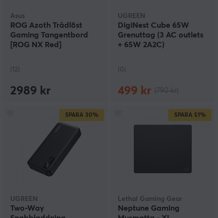
Asus
UGREEN
ROG Azoth Trådlöst
DigiNest Cube 65W
Gaming Tangentbord
Grenuttag (3 AC outlets
[ROG NX Red]
+ 65W 2A2C)
(12)
(0)
2989 kr
499 kr
(790 kr)
SPARA
30%
SPARA
51%
UGREEN
Lethal Gaming Gear
Two-Way
Neptune Gaming
Snabbladdning
Musmatta - XL