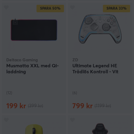
SPARA
50%
SPARA
33%
Deltaco Gaming
ZD
Musmatta XXL med Qi-
Ultimate Legend HE
laddning
Trådlös Kontroll - Vit
(12)
(6)
199 kr
799 kr
(399 kr)
(1199 kr)