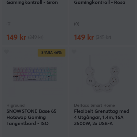
Gamingkontroll - Grön
Gamingkontroll - Rosa
(0)
(0)
149 kr
149 kr
(349 kr)
(349 kr)
SPARA
46%
Higround
Deltaco Smart Home
SNOWSTONE Base 65
Flexibelt Grenuttag med
Hotswap Gaming
4 Utgångar, 1.4m, 16A
Tangentbord - ISO
3500W, 2x USB-A
German [White Flame]