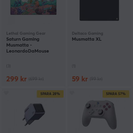
Lethal Gaming Gear
Deltaco Gaming
Saturn Gaming
Musmatta XL
Musmatta -
LeonardoDaMouse
Battle - XXL - Limited
Edition
(3)
(1)
299 kr
59 kr
(699 kr)
(99 kr)
SPARA
28%
SPARA
57%