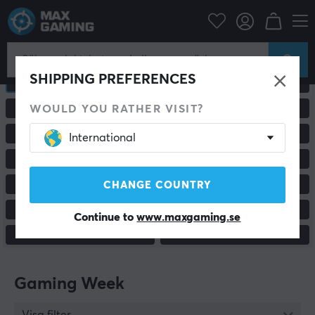
SHIPPING PREFERENCES
ALLA PRODUKTER
GAMINGMÖSS
WOULD YOU RATHER VISIT?
GAMINGSTOLAR & TILLBEHÖR
PC & BILDSKÄRMAR
RACING & SIMULATOR
HEADSET & LJUD
International
MUSMATTOR
TANGENTBORD
CHANGE COUNTRY
HANDKONTROLLER
KONSOL & TILLBEHÖR
CUSTOM KEYBOARD
STATIV & TILLBEHÖR
Continue to
www.maxgaming.se
MOBILTILLBEHÖR
ÖVRIGT
Gaming Week
Visa filter