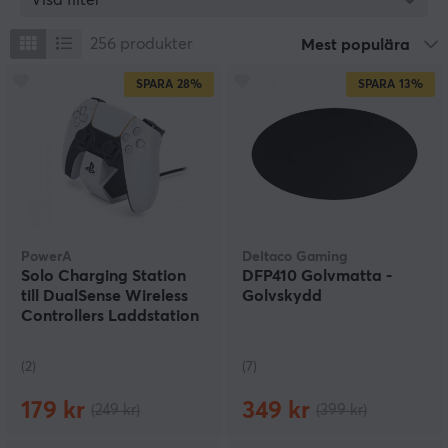
256
produkter
Mest populära
SPARA
28%
SPARA
13%
PowerA
Deltaco Gaming
Solo Charging Station
DFP410 Golvmatta -
till DualSense Wireless
Golvskydd
Controllers Laddstation
- Vit
(2)
(7)
179 kr
349 kr
(249 kr)
(399 kr)