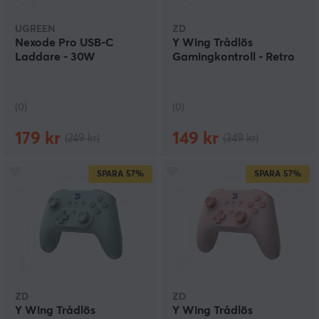
UGREEN
ZD
Nexode Pro USB-C
Y Wing Trådlös
Laddare - 30W
Gamingkontroll - Retro
(0)
(0)
179 kr
149 kr
(249 kr)
(349 kr)
SPARA
57%
SPARA
57%
ZD
ZD
Y Wing Trådlös
Y Wing Trådlös