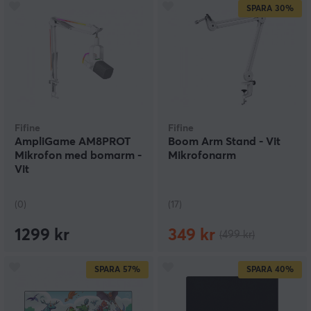
SPARA
30%
Fifine
Fifine
AmpliGame AM8PROT
Boom Arm Stand - Vit
Mikrofon med bomarm -
Mikrofonarm
Vit
(0)
(17)
1299 kr
349 kr
(499 kr)
SPARA
57%
SPARA
40%