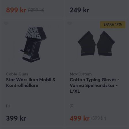
899 kr
249 kr
(1299 kr)
SPARA
17%
Cable Guys
MaxCustom
Star Wars Ikon Mobil &
Cotton Typing Gloves -
Kontrollhållare
Varma Spelhandskar -
L/XL
(1)
(0)
399 kr
499 kr
(599 kr)