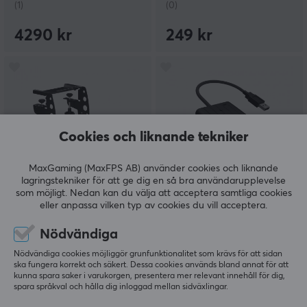
(1)
(0)
4290 kr
249 kr
Cookies och liknande tekniker
MaxGaming (MaxFPS AB) använder cookies och liknande
lagringstekniker för att ge dig en så bra användarupplevelse
Thrustmaster
Brook
som möjligt. Nedan kan du välja att acceptera samtliga cookies
TM Flying Clamp
Wingman FGC Retro
eller anpassa vilken typ av cookies du vill acceptera.
Adapter för PS5
Nödvändiga
Nödvändiga cookies möjliggör grunfunktionalitet som krävs för att sidan
(3)
(2)
ska fungera korrekt och säkert. Dessa cookies används bland annat för att
kunna spara saker i varukorgen, presentera mer relevant innehåll för dig,
spara språkval och hålla dig inloggad mellan sidväxlingar.
949 kr
599 kr