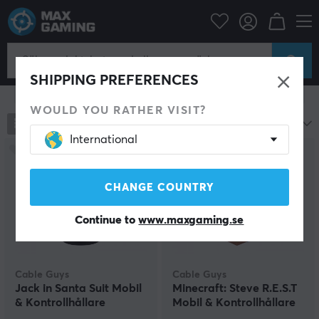
Konsol
Playstation
PS5 Tillbehör
Övrig utrustning
Övrig PS5 Utrustning
SHIPPING PREFERENCES
Visa filter
WOULD YOU RATHER VISIT?
109
produkter
Mest populära
International
CHANGE COUNTRY
Continue to
www.maxgaming.se
Cable Guys
Cable Guys
Jack in Santa Suit Mobil
Minecraft: Steve R.E.S.T
& Kontrollhållare
Mobil & Kontrollhållare