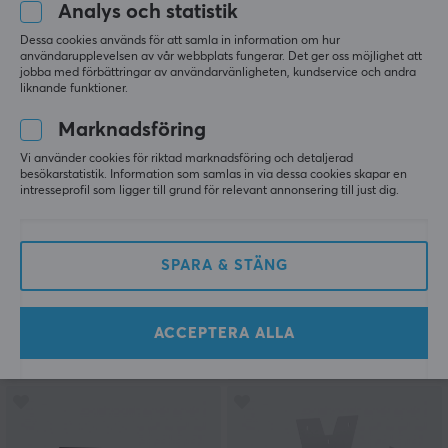
Analys och statistik
SPARA
43%
Dessa cookies används för att samla in information om hur
användarupplevelsen av vår webbplats fungerar. Det ger oss möjlighet att
jobba med förbättringar av användarvänligheten, kundservice och andra
liknande funktioner.
Marknadsföring
Vi använder cookies för riktad marknadsföring och detaljerad
besökarstatistik. Information som samlas in via dessa cookies skapar en
intresseprofil som ligger till grund för relevant annonsering till just dig.
Besavior
Haute42
USB-Adapter till
Booter 5 Adapter (PS5)
Playstation 5
SPARA & STÄNG
(0)
(2)
ACCEPTERA ALLA
369 kr
599 kr
(649 kr)