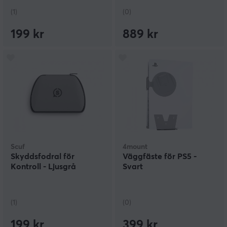
(1)
(0)
199 kr
889 kr
Scuf
4mount
Skyddsfodral för
Väggfäste för PS5 -
Kontroll - Ljusgrå
Svart
(1)
(0)
199 kr
399 kr