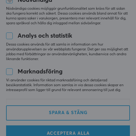
Nödvändiga
Nödvändiga cookies möjliggör grunfunktionalitet som krävs för att sidan
ska fungera korrekt och säkert. Dessa cookies används bland annat för att
kunna spara saker i varukorgen, presentera mer relevant innehåll för dig,
spara språkval och hålla dig inloggad mellan sidväxlingar.
Analys och statistik
Dessa cookies används för att samla in information om hur
användarupplevelsen av vår webbplats fungerar. Det ger oss möjlighet att
jobba med förbättringar av användarvänligheten, kundservice och andra
KontrolFreek
Nacon
liknande funktioner.
Performance Grips XT -
Revolution 5 Pro
PS5
Wireless Controller -
Marknadsföring
Svart Trådlös Kontroll
Vi använder cookies för riktad marknadsföring och detaljerad
besökarstatistik. Information som samlas in via dessa cookies skapar en
(0)
(8)
intresseprofil som ligger till grund för relevant annonsering till just dig.
199 kr
2089 kr
SPARA & STÄNG
ACCEPTERA ALLA