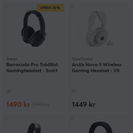
SPARA
25%
Razer
SteelSeries
Barracuda Pro Trådlöst
Arctis Nova 5 Wireless
Gamingheadset - Svart
Gaming Headset - Vit
(3)
(7)
1490 kr
1449 kr
(1990 kr)