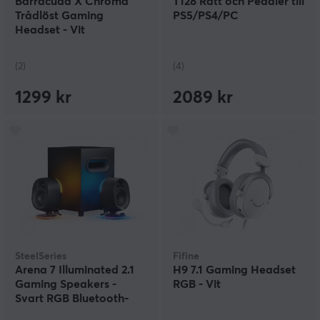
Barracuda X Chroma
T128 Ratt och Pedaler till
Trådlöst Gaming
PS5/PS4/PC
Headset - Vit
(2)
(4)
1299 kr
2089 kr
SteelSeries
Fifine
Arena 7 Illuminated 2.1
H9 7.1 Gaming Headset
Gaming Speakers -
RGB - Vit
Svart RGB Bluetooth-
Högtalare