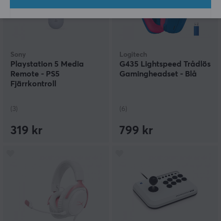
Sony
Logitech
Playstation 5 Media
G435 Lightspeed Trådlös
Remote - PS5
Gamingheadset - Blå
Fjärrkontroll
(3)
(6)
319 kr
799 kr