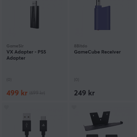
GameSir
8Bitdo
VX Adapter - PS5
GameCube Receiver
Adapter
(0)
(0)
499 kr
249 kr
(699 kr)