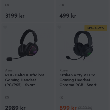
(3)
(11)
3199 kr
499 kr
SPARA
59%
Asus
Razer
ROG Delta II Trådlöst
Kraken Kitty V2 Pro
Gaming Headset
Gaming Headset
(PC/PS5) - Svart
Chroma RGB - Svart
(2)
(2)
2989 kr
899 kr
(2190 kr)