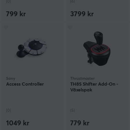
(0)
(6)
799 kr
3799 kr
Sony
Thrustmaster
Access Controller
TH8S Shifter Add-On -
Växelspak
(0)
(5)
1049 kr
779 kr