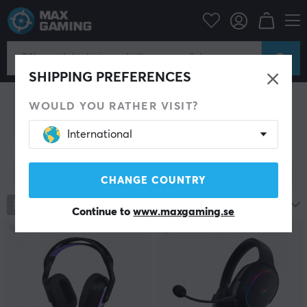
Konsol
Playstation
PS5 Tillbehör
PS5 Tillbehör
SHIPPING PREFERENCES
Handkontroll
Headsets
Ratt
Thumbstick & Grips
Joystick
VR glasögon
Fightstick/Arcade
WOULD YOU RATHER VISIT?
Övrig utrustning
Kablar
International
Visa filter
CHANGE COUNTRY
372
produkter
Mest populära
Continue to
www.maxgaming.se