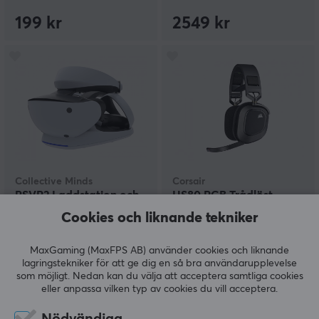
199 kr
2549 kr
Collective Minds
Corsair
PSVR2 Laddstation och
HS80 RGB Trådlöst
Ställ för Headset och
Gamingheadset -
Cookies och liknande tekniker
Kontroller
Carbon
MaxGaming (MaxFPS AB) använder cookies och liknande
(2)
(3)
lagringstekniker för att ge dig en så bra användarupplevelse
som möjligt. Nedan kan du välja att acceptera samtliga cookies
599 kr
1689 kr
eller anpassa vilken typ av cookies du vill acceptera.