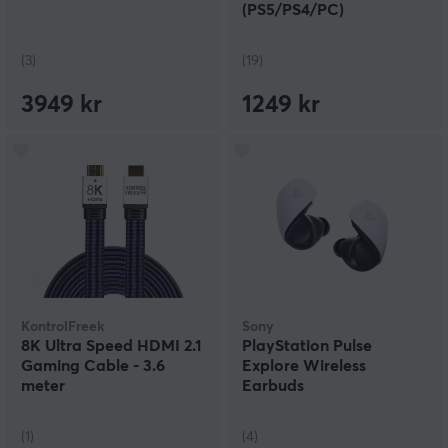
(PS5/PS4/PC)
(3)
(19)
3949 kr
1249 kr
KontrolFreek
Sony
8K Ultra Speed HDMI 2.1
PlayStation Pulse
Gaming Cable - 3.6
Explore Wireless
meter
Earbuds
(1)
(4)