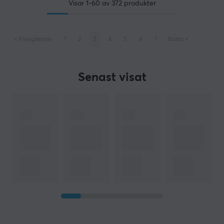
Visar
1-60
av
372
produkter
«
Föregående
1
2
3
4
5
6
7
Nästa
»
Senast visat