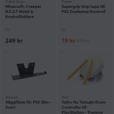
Cable Guys
Pulsar
Minecraft: Creeper
Supergrip Grip tape till
R.E.S.T Mobil &
PS5 Dualsense Kontroll
Kontrollhållare
(0)
(6)
249 kr
79 kr
(129 kr)
4mount
Hori
Väggfäste för PS5 Slim -
Taiko No Tatsujin Drum
Svart
Controller till
PlayStation - Trumma