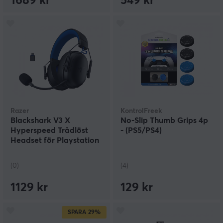
1689 kr
549 kr
Razer
KontrolFreek
Blackshark V3 X
No-Slip Thumb Grips 4p
Hyperspeed Trådlöst
- (PS5/PS4)
Headset för Playstation
- Svart
(0)
(4)
1129 kr
129 kr
SPARA
29%