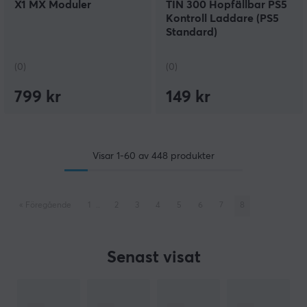
X1 MX Moduler
TIN 300 Hopfällbar PS5
Kontroll Laddare (PS5
Standard)
(0)
(0)
799 kr
149 kr
Visar
1-60
av
448
produkter
«
Föregående
1
..
2
3
4
5
6
7
8
Senast visat