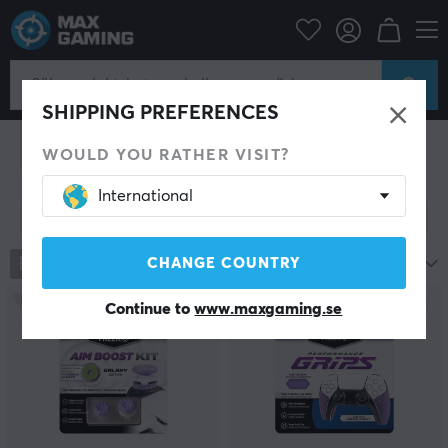
Konsol
Playstation
Playstation Konsol & Tillbehör
SHIPPING PREFERENCES
Playstation 5
PS5 Tillbehör
Playstation 4
PS4 Tillbehör
Playstation Spel
WOULD YOU RATHER VISIT?
International
Visa filter
448
produkter
CHANGE COUNTRY
Mest populära
Continue to
www.maxgaming.se