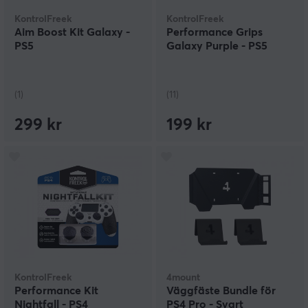
KontrolFreek
KontrolFreek
Aim Boost Kit Galaxy -
Performance Grips
PS5
Galaxy Purple - PS5
(1)
(11)
299 kr
199 kr
KontrolFreek
4mount
Performance Kit
Väggfäste Bundle för
Nightfall - PS4
PS4 Pro - Svart