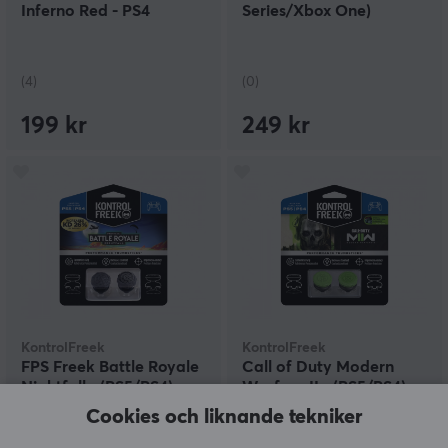
Inferno Red - PS4
Series/Xbox One)
(4)
(0)
199 kr
249 kr
KontrolFreek
KontrolFreek
FPS Freek Battle Royale
Call of Duty Modern
Nightfall - (PS5/PS4)
Warfare II - (PS5/PS4)
Cookies och liknande tekniker