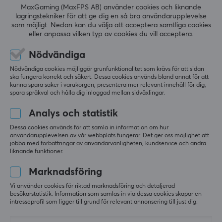
(4)
(1)
MaxGaming (MaxFPS AB) använder cookies och liknande
lagringstekniker för att ge dig en så bra användarupplevelse
199 kr
249 kr
som möjligt. Nedan kan du välja att acceptera samtliga cookies
eller anpassa vilken typ av cookies du vill acceptera.
Nödvändiga
Nödvändiga cookies möjliggör grunfunktionalitet som krävs för att sidan
ska fungera korrekt och säkert. Dessa cookies används bland annat för att
kunna spara saker i varukorgen, presentera mer relevant innehåll för dig,
spara språkval och hålla dig inloggad mellan sidväxlingar.
Analys och statistik
Dessa cookies används för att samla in information om hur
användarupplevelsen av vår webbplats fungerar. Det ger oss möjlighet att
Genesis
KontrolFreek
jobba med förbättringar av användarvänligheten, kundservice och andra
TIN 305 Hopfällbar PS5
Aim Boost Kit Inferno -
liknande funktioner.
Kontroll Laddare (PS5
(PS5/PS4)
Slim Edition)
Marknadsföring
Vi använder cookies för riktad marknadsföring och detaljerad
(0)
(0)
besökarstatistik. Information som samlas in via dessa cookies skapar en
intresseprofil som ligger till grund för relevant annonsering till just dig.
149 kr
279 kr