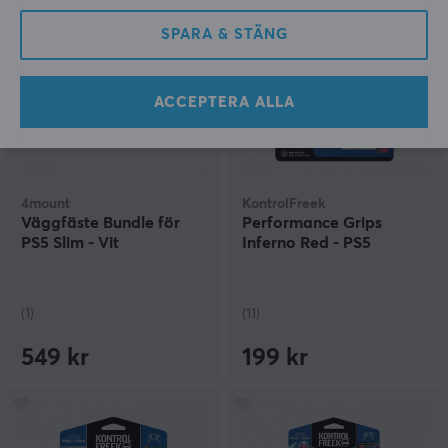
SPARA & STÄNG
ACCEPTERA ALLA
4mount
KontrolFreek
Väggfäste Bundle för
Performance Grips
PS5 Slim - Vit
Inferno Red - PS5
(1)
(11)
549 kr
199 kr