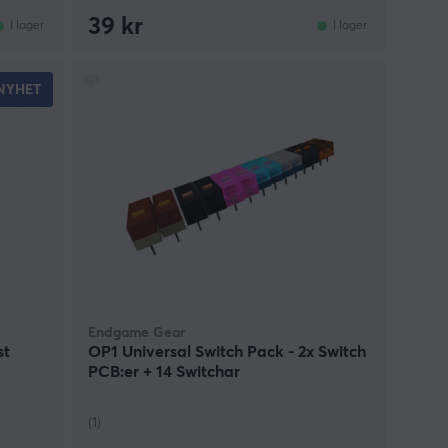
39 kr
I lager
I lager
NYHET
Endgame Gear
st
OP1 Universal Switch Pack - 2x Switch
PCB:er + 14 Switchar
(1)