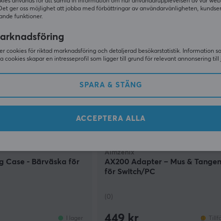
99 kr
(199 kr)
kies används för att samla in information om hur användarupplevelsen av vår web
I lager
Det ger oss möjlighet att jobba med förbättringar av användarvänligheten, kundse
ande funktioner.
arknadsföring
r cookies för riktad marknadsföring och detaljerad besökarstatistik. Information 
sa cookies skapar en intresseprofil som ligger till grund för relevant annonsering till 
SPARA & STÄNG
ACCEPTERA ALLA
Aimzenix
g Case - Bärväska för
AX200 Adapter – Mus & Tange
för Switch/PC
(0)
449 kr
I lager
Tillf