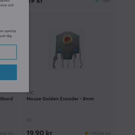
49 kr
bplats
I lager
I lager
rvice och
som samlas
just dig.
TTC
ntbord
Mouse Golden Encoder - 8mm
(0)
19.90 kr
älligt slut
Tillfälligt slut