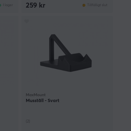
259 kr
I lager
Tillfälligt slut
MaxMount
Musställ - Svart
(2)