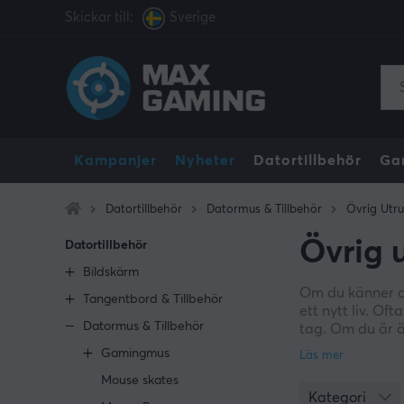
Skickar till:
Sverige
Kampanjer
Nyheter
Datortillbehör
Ga
Datortillbehör
Datormus & Tillbehör
Övrig Utru
Övrig 
Datortillbehör
Bildskärm
Om du känner at
Tangentbord & Tillbehör
ett nytt liv. Of
Datormus & Tillbehör
tag. Om du är ä
att få den att h
Gamingmus
Mouse skates
Ett stort plus 
Kategori
och göra den he