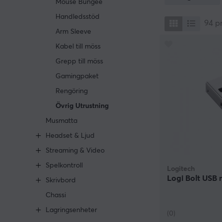
Mouse Bungee
datortillbehör
Handledsstöd
de ser din setup
94
p
Arm Sleeve
Kabel till möss
Grepp till möss
Gamingpaket
Rengöring
Övrig Utrustning
Musmatta
Headset & Ljud
Streaming & Video
Spelkontroll
Logitech
Logi Bolt USB
Skrivbord
Chassi
Lagringsenheter
(0)