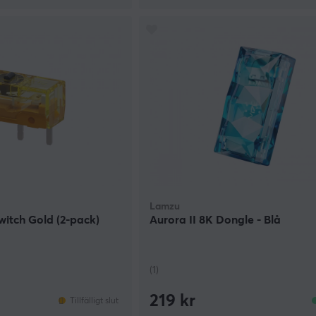
Lamzu
itch Gold (2-pack)
Aurora II 8K Dongle - Blå
(1)
219 kr
Tillfälligt slut