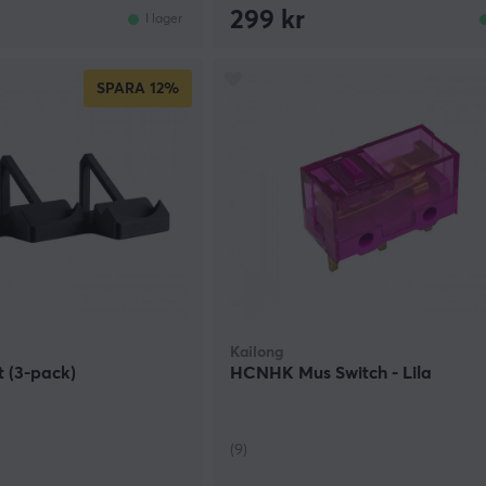
299 kr
I lager
SPARA
12%
Kailong
t (3-pack)
HCNHK Mus Switch - Lila
(9)