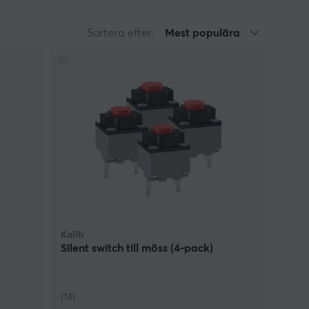
att ge förhöjda stilpoäng hos andra gamers när
Sortera efter:
Mest populära
Kailh
Silent switch till möss (4-pack)
(14)