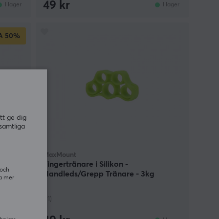
49 kr
I lager
I lager
A
50%
tt ge dig
samtliga
MaxMount
Fingertränare i Silikon -
 och
Handleds/Grepp Tränare - 3kg
ra mer
(11)