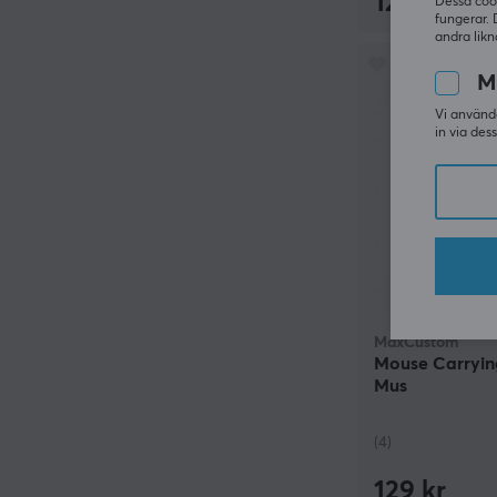
129 kr
Dessa coo
fungerar. 
andra likn
M
Vi använde
in via des
MaxCustom
Mouse Carryin
Mus
(4)
129 kr