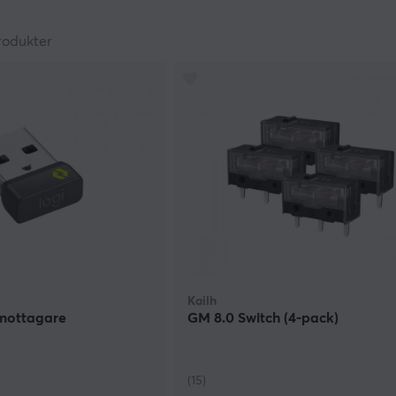
 för att skapa ett genomgående tema som garanterat kommer 
.
rodukter
Kailh
 mottagare
GM 8.0 Switch (4-pack)
(15)