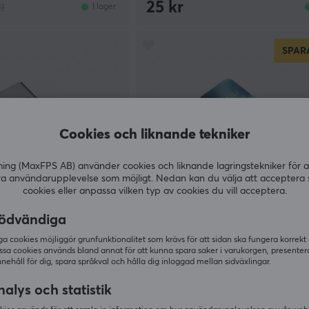
25 kr
r)
I lager
SPAR
Cookies och liknande tekniker
g (MaxFPS AB) använder cookies och liknande lagringstekniker för a
ra användarupplevelse som möjligt. Nedan kan du välja att acceptera 
cookies eller anpassa vilken typ av cookies du vill acceptera.
ödvändiga
Lamzu
eceiver -
4K Hz USB Receiver
 cookies möjliggör grunfunktionalitet som krävs för att sidan ska fungera korrekt
gare
ssa cookies används bland annat för att kunna spara saker i varukorgen, presente
nnehåll för dig, spara språkval och hålla dig inloggad mellan sidväxlingar.
(27)
alys och statistik