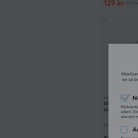
129 kr
(147 k
MaxGamin
en så b
N
Logitech
USB Unifying R
Nödvändiga
Unifyingmotta
säkert. De
relevant i
(2)
An