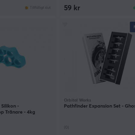
59 kr
Tillfälligt slut
Orbital Works
 Silikon -
Pathfinder Expansion Set - Gho
p Tränare - 4kg
(0)