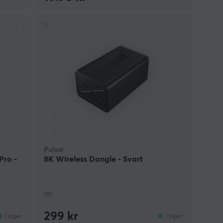
Pulsar
Pro -
8K Wireless Dongle - Svart
(8)
299 kr
I lager
I lager