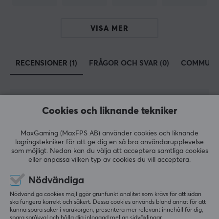
Producentens garanti
2 års garanti
VISA MER
RECENSIONER (1)
FRÅGOR OCH SVAR (0)
COMMUNI
5
100%
Cookies och liknande tekniker
5.0
4
0%
3
0%
MaxGaming (MaxFPS AB) använder cookies och liknande
2
0%
Baserat på 1 recension
lagringstekniker för att ge dig en så bra användarupplevelse
1
0%
som möjligt. Nedan kan du välja att acceptera samtliga cookies
eller anpassa vilken typ av cookies du vill acceptera.
LÄMNA RECENSION
Nödvändiga
Nödvändiga cookies möjliggör grunfunktionalitet som krävs för att sidan
ska fungera korrekt och säkert. Dessa cookies används bland annat för att
Relevans
kunna spara saker i varukorgen, presentera mer relevant innehåll för dig,
spara språkval och hålla dig inloggad mellan sidväxlingar.