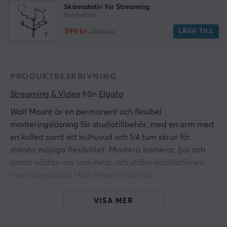
Skärmstativ för Streaming
Skärmstativ
399 kr
LÄGG TILL
(1599 kr)
PRODUKTBESKRIVNING
Streaming & Video
 från 
Elgato
Wall Mount är en permanent och flexibel
monteringslösning för studiotillbehör, med en arm med
en kulled samt ett kulhuvud och 1/4 tum skruv för
största möjliga flexibilitet. Montera kameror, ljus och
annat nästan var som helst, och utöka installationen
med kompatibla Multi Mount-tillbehör.
I lådan
VISA MER
1x arm (ca. 8 cm)