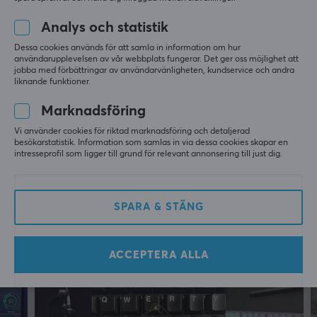
Alla recensioner
Analys och statistik
Lars Ørjan N
Verifierad köpare
Dessa cookies används för att samla in information om hur
Pro Specialist
Level 6
användarupplevelsen av vår webbplats fungerar. Det ger oss möjlighet att
Playstation
Xbox
jobba med förbättringar av användarvänligheten, kundservice och andra
liknande funktioner.
God bättre bäst
Marknadsföring
Fick det jag skulle ha
Ingen
Vi använder cookies för riktad marknadsföring och detaljerad
Visa original
besökarstatistik. Information som samlas in via dessa cookies skapar en
intresseprofil som ligger till grund för relevant annonsering till just dig.
Elgato Wall Mount
i fjol
1 like
SPARA & STÄNG
Mer från vårt Community
ACCEPTERA ALLA