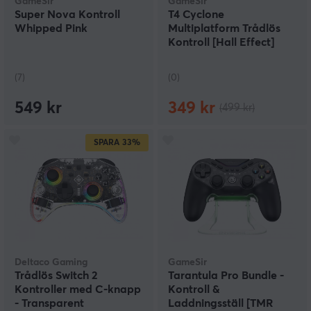
GameSir
GameSir
Super Nova Kontroll
T4 Cyclone
Whipped Pink
Multiplatform Trådlös
Kontroll [Hall Effect]
(7)
(0)
549 kr
349 kr
(499 kr)
SPARA
33%
Deltaco Gaming
GameSir
Trådlös Switch 2
Tarantula Pro Bundle -
Kontroller med C-knapp
Kontroll &
- Transparent
Laddningsställ [TMR