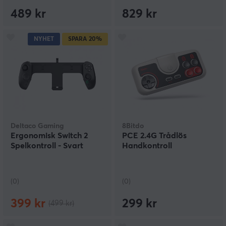
489 kr
829 kr
NYHET
SPARA
20%
Deltaco Gaming
8Bitdo
Ergonomisk Switch 2
PCE 2.4G Trådlös
Spelkontroll - Svart
Handkontroll
(0)
(0)
399 kr
299 kr
(499 kr)