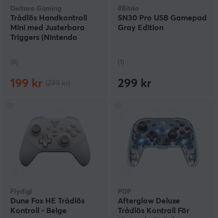
Deltaco Gaming
8Bitdo
Trådlös Handkontroll
SN30 Pro USB Gamepad
Mini med Justerbara
Gray Edition
Triggers (Nintendo
Switch/PC)
(8)
(1)
199 kr
299 kr
(299 kr)
Flydigi
PDP
Dune Fox HE Trådlös
Afterglow Deluxe
Kontroll - Beige
Trådlös Kontroll För