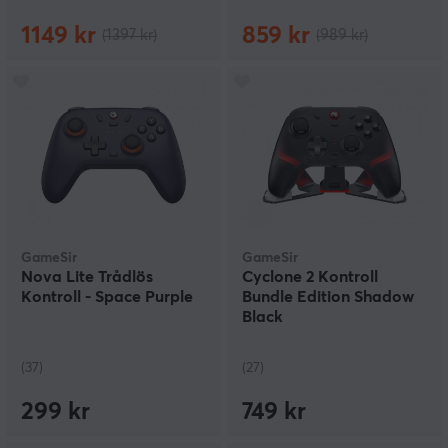
1149 kr
859 kr
(1397 kr)
(989 kr)
GameSir
GameSir
Nova Lite Trådlös
Cyclone 2 Kontroll
Kontroll - Space Purple
Bundle Edition Shadow
Black
(37)
(27)
299 kr
749 kr