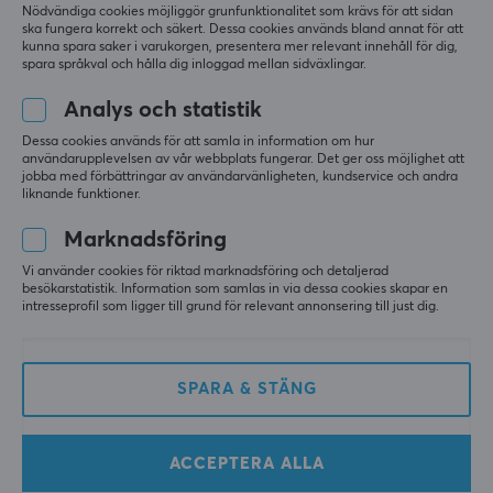
Nödvändiga cookies möjliggör grunfunktionalitet som krävs för att sidan
ska fungera korrekt och säkert. Dessa cookies används bland annat för att
kunna spara saker i varukorgen, presentera mer relevant innehåll för dig,
spara språkval och hålla dig inloggad mellan sidväxlingar.
Analys och statistik
Dessa cookies används för att samla in information om hur
användarupplevelsen av vår webbplats fungerar. Det ger oss möjlighet att
ZD
ZD
jobba med förbättringar av användarvänligheten, kundservice och andra
Y Wing Trådlös
Y Wing Trådlös
liknande funktioner.
Gamingkontroll - Grön
Gamingkontroll - Rosa
Marknadsföring
Vi använder cookies för riktad marknadsföring och detaljerad
(0)
(0)
besökarstatistik. Information som samlas in via dessa cookies skapar en
intresseprofil som ligger till grund för relevant annonsering till just dig.
149 kr
149 kr
(349 kr)
(349 kr)
SPARA
54%
SPARA
33%
SPARA & STÄNG
ACCEPTERA ALLA