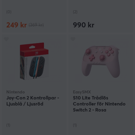
Sticks]
(0)
(2)
249 kr
990 kr
(369 kr)
Nintendo
EasySMX
Joy-Con 2 Kontrollpar -
S10 Lite Trådlös
Ljusblå / Ljusröd
Controller för Nintendo
Switch 2 - Rosa
(1)
(1)