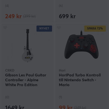
(4)
(6)
249 kr
699 kr
(399 kr)
NYHET
SPARA
72%
CRKD
Hori
Gibson Les Paul Guitar
HoriPad Turbo Kontroll
Controller - Alpine
till Nintendo Switch -
White Pro Edition
Mario
(0)
(1)
1649 kr
99 kr
(349 kr)