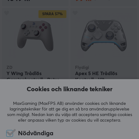
SPARA
57%
ZD
Flydigi
Y Wing Trådlös
Apex 5 HE Trådlös
Gamingkontroll - Retro
Kontroll - Vit
Cookies och liknande tekniker
(0)
(12)
MaxGaming (MaxFPS AB) använder cookies och liknande
lagringstekniker för att ge dig en så bra användarupplevelse
149 kr
1499 kr
som möjligt. Nedan kan du välja att acceptera samtliga cookies
(349 kr)
eller anpassa vilken typ av cookies du vill acceptera.
SPARA
57%
SPARA
57%
Nödvändiga