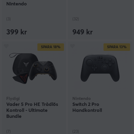
Nintendo
Switch/PC/Android - Vit
(3)
(32)
399 kr
949 kr
SPARA
18%
SPARA
13%
Flydigi
Nintendo
Vader 5 Pro HE Trådlös
Switch 2 Pro
Kontroll - Ultimate
Handkontroll
Bundle
(7)
(23)