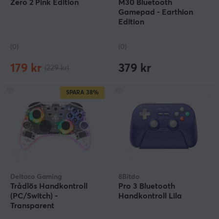
Zero 2 Pink Edition
M30 Bluetooth
Gamepad - Earthion
Edition
(0)
(0)
179 kr
379 kr
(229 kr)
SPARA
38%
Deltaco Gaming
8Bitdo
Trådlös Handkontroll
Pro 3 Bluetooth
(PC/Switch) -
Handkontroll Lila
Transparent