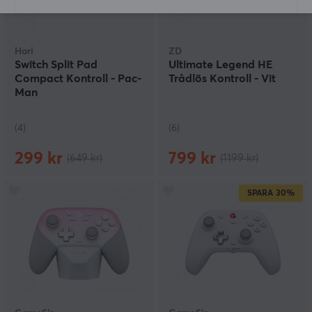
Hori
ZD
Switch Split Pad
Ultimate Legend HE
Compact Kontroll - Pac-
Trådlös Kontroll - Vit
Man
(4)
(6)
299 kr
799 kr
(649 kr)
(1199 kr)
SPARA
30%