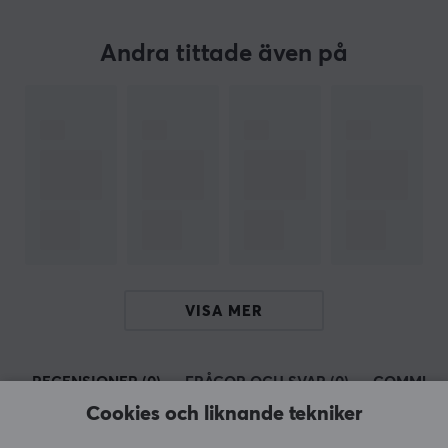
förmodligen Lanberg med sin breda produktportfölj
det du letar efter. Utöver det så erbjuder lösningar som
Andra tittade även på
strukturerat kablage, inklusive LAN och patchkablar,
såväl som verktyg för att bygga LAN
nätverksinfrastrukturer. Du finner även verktyg och
produkter som hjälper dra alla kablar tillrätta.
SPECIFIKATIONER
EGENSKAPER
Färg
Svart
VISA MER
RECENSIONER (0)
FRÅGOR OCH SVAR (0)
COMMUNI
Cookies och liknande tekniker