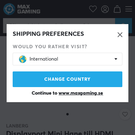
Datortillbehör
Datakablar & adaptrar
Adaptrar
SHIPPING PREFERENCES
WOULD YOU RATHER VISIT?
International
CHANGE COUNTRY
Continue to
www.maxgaming.se
LANBERG
Displayport Mini Hane till HDMI