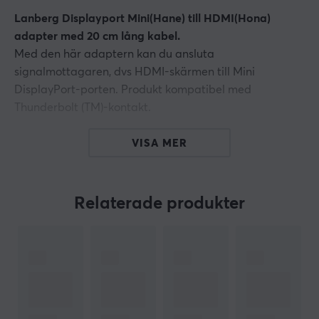
Lanberg Displayport Mini(Hane) till HDMI(Hona)
adapter med 20 cm lång kabel.
Med den här adaptern kan du ansluta
signalmottagaren, dvs HDMI-skärmen till Mini
DisplayPort-porten. Produkt kompatibel med
Thunderbolt (TM)-kontakt.
Anslutning
VISA MER
DisplayPort Mini, Hane
HDMI, Hona
Relaterade produkter
Gränsnitt
DisplayPort ver.1.2
HDMI ver. 1.3b
Maximal bildupplösning:
upp till 1920 x 1200 (1080p) @
60Hz