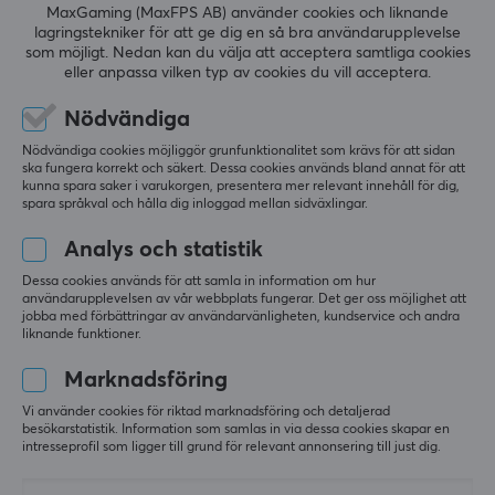
MaxGaming (MaxFPS AB) använder cookies och liknande
5
0%
lagringstekniker för att ge dig en så bra användarupplevelse
0.0
4
0%
som möjligt. Nedan kan du välja att acceptera samtliga cookies
3
0%
eller anpassa vilken typ av cookies du vill acceptera.
2
0%
Baserat på 0 recensioner
1
0%
Nödvändiga
Nödvändiga cookies möjliggör grunfunktionalitet som krävs för att sidan
ska fungera korrekt och säkert. Dessa cookies används bland annat för att
LÄMNA RECENSION
kunna spara saker i varukorgen, presentera mer relevant innehåll för dig,
spara språkval och hålla dig inloggad mellan sidväxlingar.
Analys och statistik
Mer från vårt Community
Dessa cookies används för att samla in information om hur
användarupplevelsen av vår webbplats fungerar. Det ger oss möjlighet att
jobba med förbättringar av användarvänligheten, kundservice och andra
liknande funktioner.
Marknadsföring
Vi använder cookies för riktad marknadsföring och detaljerad
besökarstatistik. Information som samlas in via dessa cookies skapar en
intresseprofil som ligger till grund för relevant annonsering till just dig.