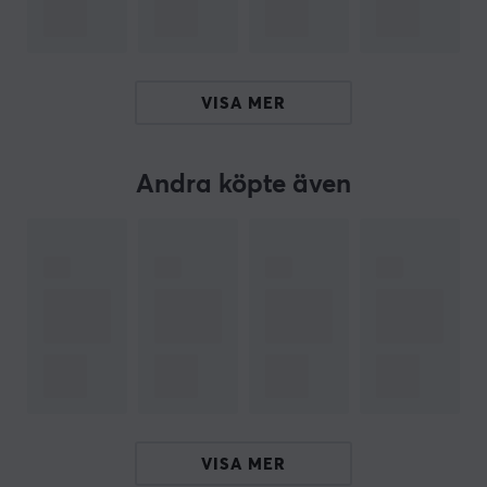
Längd:
20 cm lång kabel
ARTIKELNUMMER
VISA MER
Vårt artikelnummer: 13667
Tillv. artikelnummer: AD-0005-BK
Andra köpte även
OM VARUMÄRKET
Kabellösningar för alla med
Lanberg
- Utveckling och
flexibilitet definierar Lanberg som tillhandahåller olika
lösningar inom nätverk och
kabeldragning
. Deras
breda produktsortiment har en konstant utveckling och
varumärket bygger på att deras produkter får
kontinuerliga kvalitetsförbättringar. Deras talang att
skräddarsy produkter för marknadens behov har
bidragit med en kontinuerlig tillväxt.
VISA MER
Om du letar efter en kabel eller adapter så har