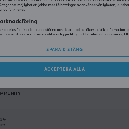
kies används för att samla in information om hur användarupplevelsen av vår web
Det ger oss möjlighet att jobba med förbättringar av användarvänligheten, kundse
ande funktioner.
arknadsföring
r cookies för riktad marknadsföring och detaljerad besökarstatistik. Information 
sa cookies skapar en intresseprofil som ligger till grund för relevant annonsering till 
SPARA & STÄNG
VISA MER
ACCEPTERA ALLA
MMUNITY
0%
0%