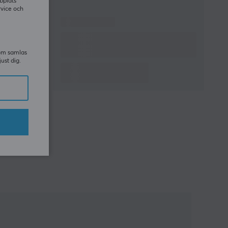
bplats
rvice och
som samlas
just dig.