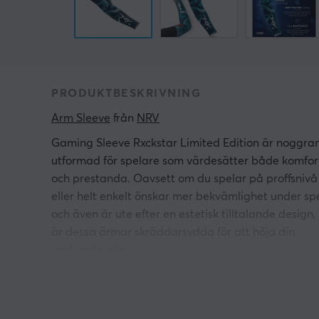
PRODUKTBESKRIVNING
Arm Sleeve
 från 
NRV
Gaming Sleeve Rxckstar Limited Edition är noggra
utformad för spelare som värdesätter både komfor
och prestanda. Oavsett om du spelar på proffsnivå
eller helt enkelt önskar mer bekvämlighet under sp
och även är ute efter en estetisk tilltalande design,
är dessa ärmar skräddarsydda för att höja din
spelupplevelse.
Genom att fokusera på att minska motstånd och
förbättra rörligheten under spelet, säkerställer NR