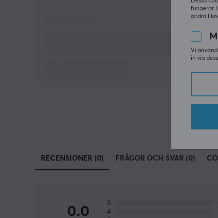
Dessa coo
fungerar. 
andra likn
M
Vi använde
in via des
RECENSIONER (0)
FRÅGOR OCH SVAR (0)
CO
5
0.0
4