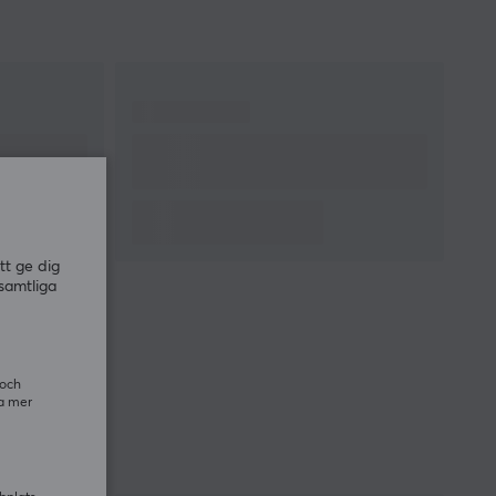
tt ge dig
samtliga
 och
ra mer