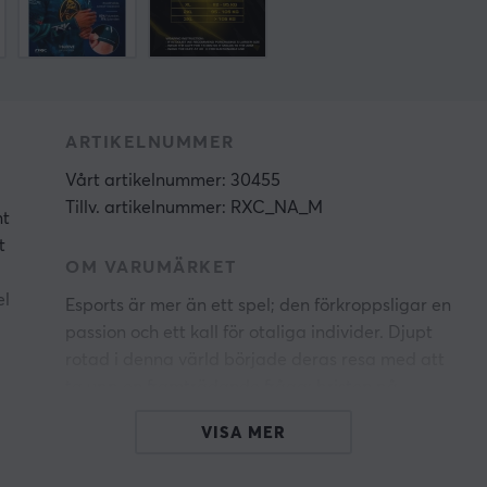
ARTIKELNUMMER
Vårt artikelnummer: 30455
Tillv. artikelnummer: RXC_NA_M
nt
t
OM VARUMÄRKET
el
Esports är mer än ett spel; den förkroppsligar en
passion och ett kall för otaliga individer. Djupt
rotad i denna värld började deras resa med att
ta upp en framträdande fråga: bristen på
högkvalitativa gaming sleeves. Genom att
VISA MER
engagera sig i gaming community, särskilt
V
Rainbow Six Siege-entusiaster, gav NRV sig ut