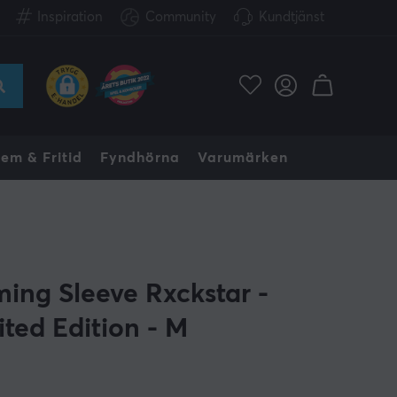
Inspiration
Community
Kundtjänst
em & Fritid
Fyndhörna
Varumärken
ing Sleeve Rxckstar -
ited Edition - M