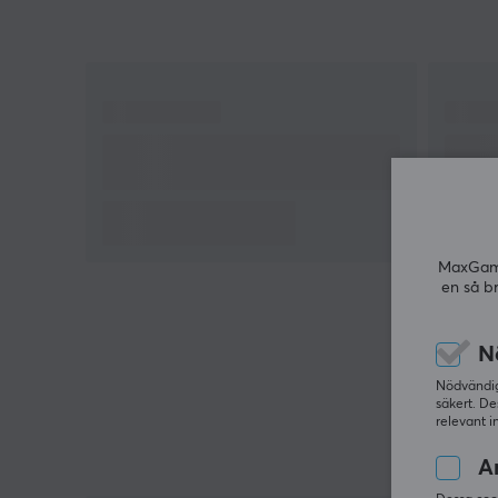
MaxGamin
en så b
N
Nödvändiga
säkert. De
relevant i
An