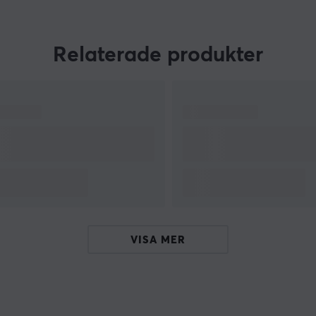
på ett uppdrag. Med deras ovärderliga insikter
ägnade de ett år åt att fullända deras produkt.
Relaterade produkter
an
a
VISA MER