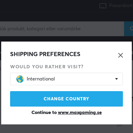
Presentkort
mingdator
Konsol
Gamingstol
Mobiltillbehör
H
SHIPPING PREFERENCES
WOULD YOU RATHER VISIT?
Sleeve
International
NRV
Gam
CHANGE COUNTRY
Lim
Continue to
www.maxgaming.se
(0)