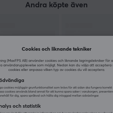
Andra köpte även
Cookies och liknande tekniker
g (MaxFPS AB) använder cookies och liknande lagringstekniker för a
ra användarupplevelse som möjligt. Nedan kan du välja att acceptera 
cookies eller anpassa vilken typ av cookies du vill acceptera.
VISA MER
ödvändiga
 cookies möjliggör grunfunktionalitet som krävs för att sidan ska fungera korrekt
ssa cookies används bland annat för att kunna spara saker i varukorgen, presente
nnehåll för dig, spara språkval och hålla dig inloggad mellan sidväxlingar.
Andra tittade även på
alys och statistik