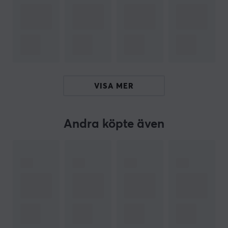
passa ett bredare spektrum av användare.
Standardstorlek S mäter 365 x 78 x 110 mm.
Sammanfattning
Reversibel design med olika texturer
Material: 80% nylon, 20% spandex
Minimala sömmar för optimal glidförmåga
VISA MER
Andra köpte även
ARTIKELNUMMER
Vårt artikelnummer: 35978
Tillv. artikelnummer: KIBU-ACS
OM VARUMÄRKET
Kibus vision är att skapa unika produkter av högsta
klass för den japanska marknaden och sprida dem