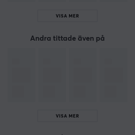
vidare från Japan till resten av världen, med målet att
bygga ett innovativt och pålitligt varumärke.
VISA MER
Med ett kompromisslöst fokus på egenutveckling av
högpresterande sleeves och skates skapar Kibu verktyg
som eliminerar friktion och maximerar kontrollen för
Andra tittade även på
spelaren. Även om de har inlett sin resa med dessa
specifika produkter, har de redan planer på att
expandera sitt sortiment ytterligare för att erbjuda ett
ännu bredare utbud av professionell gamingutrustning
i framtiden.
SPECIFIKATIONER
EGENSKAPER
Färg
VISA MER
Vit