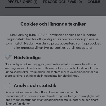
RECENSIONER (1)
FRÅGOR OCH SVAR (0)
COMMUNI
Cookies och liknande tekniker
5
100%
5.0
4
0%
3
0%
MaxGaming (MaxFPS AB) använder cookies och liknande
2
0%
lagringstekniker för att ge dig en så bra användarupplevelse
Baserat på 1 recension
1
0%
som möjligt. Nedan kan du välja att acceptera samtliga cookies
eller anpassa vilken typ av cookies du vill acceptera.
LÄMNA RECENSION
Nödvändiga
Nödvändiga cookies möjliggör grunfunktionalitet som krävs för att sidan
ska fungera korrekt och säkert. Dessa cookies används bland annat för att
Relevans
kunna spara saker i varukorgen, presentera mer relevant innehåll för dig,
spara språkval och hålla dig inloggad mellan sidväxlingar.
Alla recensioner
Analys och statistik
Uros R
Verifierad köpare
Dessa cookies används för att samla in information om hur
Big Shot Scout
Level 5
användarupplevelsen av vår webbplats fungerar. Det ger oss möjlighet att
jobba med förbättringar av användarvänligheten, kundservice och andra
KIBU Gaming Arm Sleeve - S
liknande funktioner.