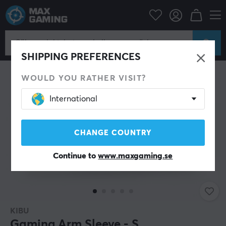
Datortillbehör
Datormus & Tillbehör
Arm Sleeve
SHIPPING PREFERENCES
WOULD YOU RATHER VISIT?
International
CHANGE COUNTRY
Continue to
www.maxgaming.se
KIBU
Gaming Arm Sleeve - S