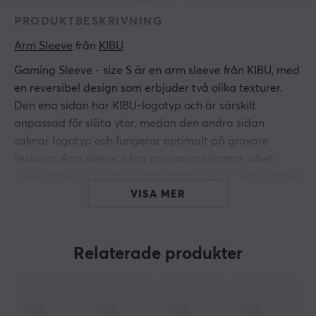
PRODUKTBESKRIVNING
Arm Sleeve
 från 
KIBU
Gaming Sleeve - size S är en arm sleeve från KIBU, med
en reversibel design som erbjuder två olika texturer.
Den ena sidan har KIBU-logotyp och är särskilt
anpassad för släta ytor, medan den andra sidan
saknar logotyp och fungerar optimalt på grovare
texturer. Arm sleeve:n har minimala sömmar vilket
säkerställer en smidig glidförmåga. Den är kompatibel
med de flesta musmattor även Artisan FX key 83,
VISA MER
Raiden & TYPE-99, där andra sleeves kan orsaka
friktion och motstånd.
Relaterade produkter
Materialet består av 80% nylon och 20% spandex,
vilket ger en stretchig och bekväm passform.
Storlekarna sträcker sig nu från Small till Large för att