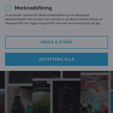
för 6 mån. sen
Marknadsföring
Vi använder cookies för riktad marknadsföring och detaljerad
Mer från vårt Community
besökarstatistik. Information som samlas in via dessa cookies skapar en
intresseprofil som ligger till grund för relevant annonsering till just dig.
SPARA & STÄNG
ACCEPTERA ALLA