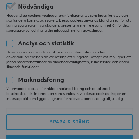
1
0%
Nödvändiga
Men det var inte förrän 2006 som ASUS grundade
Nödvändiga cookies möjliggör grunfunktionalitet som krävs för att sidan
deras dedikerade gaming-serie Republic of Gamers,
LÄMNA RECENSION
ska fungera korrekt och säkert. Dessa cookies används bland annat för att
kunna spara saker i varukorgen, presentera mer relevant innehåll för dig,
eller ROG, som vi på MaxGaming satsat på. Asus ROG
spara språkval och hålla dig inloggad mellan sidväxlingar.
är speciellt utvecklat produkter för gaming med hög
Relevans
Analys och statistik
prestanda och funktion som syfte. Produkterna är
Alla recensioner
utvecklade med den senaste tekniken för att klara
Dessa cookies används för att samla in information om hur
användarupplevelsen av vår webbplats fungerar. Det ger oss möjlighet att
gaming på den absolut högsta nivån.
jobba med förbättringar av användarvänligheten, kundservice och andra
Sascha W
Verifierad köpare
liknande funktioner.
Easy NPC
Level 1
SPECIFIKATIONER
Marknadsföring
Fantastisk gamingstol!!!
EGENSKAPER
Vi använder cookies för riktad marknadsföring och detaljerad
Visa original
besökarstatistik. Information som samlas in via dessa cookies skapar en
Stolstyp
intresseprofil som ligger till grund för relevant annonsering till just dig.
Asus ROG Aethon Gamingstol
Gaming
i fjol
Klädsel
0 likes
SPARA & STÄNG
Premium PU-läder
Armstöd