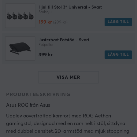
Hjul till Stol 3″ Universal - Svart
Stolshjul
199 kr
LÄGG TILL
(299 kr)
Justerbart Fotstöd - Svart
Fotpallar
399 kr
LÄGG TILL
VISA MER
PRODUKTBESKRIVNING
Asus ROG
 från 
Asus
Upplev oöverträffad komfort med ROG Aethon
gamingstol, designad med en ram helt i stål, sittdyna
med dubbel densitet, 2D-armstöd med mjuk stoppning