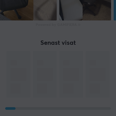
Producentens garanti
2 års garanti
Powered by GAMIFIERA.®
MÅTT & VIKT
Rek. längd
Senast visat
155-190 cm
Maximal belastning
136 kg
Vikt
22,4 kg