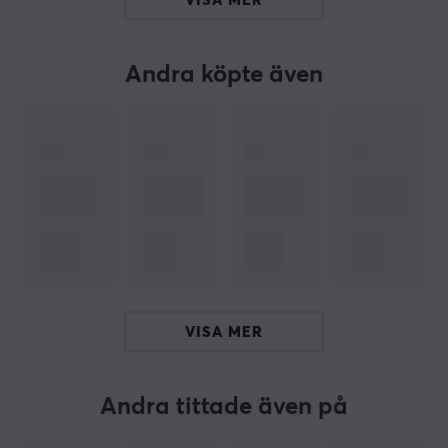
VISA MER
klass 4-gaslyft och PU-hjul lovar den lång livslängd.
Andra köpte även
Överlägsen komfort
Den mjukare mittdelen av sittdynan ger exceptionell
dämpning, medan de fastare sidodynorna fördelar din
vikt jämnt över sätet.
Omfattande stöd
2D-armstöden, med mjuka PU-dynor, kan justeras
uppåt, nedåt och från sida till sida. Ett extra nackstöd
förbättrar stödet ytterligare.
Optimal hållning
VISA MER
Inbyggt ländryggsstöd ökar komforten, minskar
belastningen på ryggen och uppmuntrar till en bättre
hållning, perfekt för maratonlånga spelsessioner.
Andra tittade även på
Förstklassigt hantverk