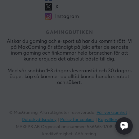
X
Instagram
GAMINGBUTIKEN
Älskar du gaming och e-sport så har du kommit rätt. Vi
på MaxGaming är ständigt på jakt efter de senaste
inom gaming och finkammar hela branschen för att
kunna erbjuda det absolut bästa till dig.
Med vår snabba 1-3 dagars leveranstid och 30 dagars
öppet köp så kommer du alltid kunna handla snabbt
och säkert.
© MaxGaming. Alla rättigheter reserverade.
Vår verksamhet
|
Dataskyddspolicy
|
Policy för cookies
|
Köpvillkor
MAXFPS AB Organisationsnummer:
556665-1708
. God
kreditvärdighet. AAA rating.