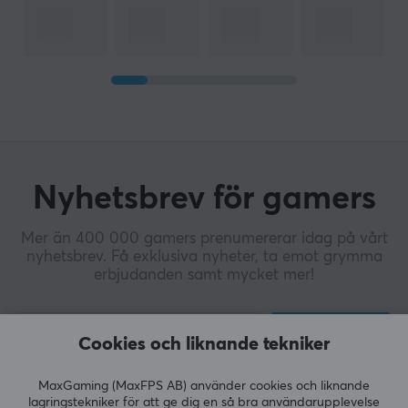
Nyhetsbrev för gamers
Mer än 400 000 gamers prenumererar idag på vårt
nyhetsbrev. Få exklusiva nyheter, ta emot grymma
erbjudanden samt mycket mer!
PRENUMERERA
Cookies och liknande tekniker
MaxGaming (MaxFPS AB) använder cookies och liknande
lagringstekniker för att ge dig en så bra användarupplevelse