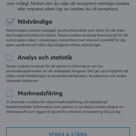
som möjligt. Nedan kan du välja att acceptera samtliga cookies
eller anpassa vilken typ av cookies du vill acceptera.
KUNDSERVICE
Nödvändiga
Kundtjänst
Nödvändiga cookies möjliggör grunfunktionalitet som krävs för att sidan
Frågor & svar
ska fungera korrekt och säkert. Dessa cookies används bland annat för att
kunna spara saker i varukorgen, presentera mer relevant innehåll för dig,
Köpvillkor
spara språkval och hålla dig inloggad mellan sidväxlingar.
Ångra köp
Analys och statistik
Dessa cookies används för att samla in information om hur
MAXGAMING
användarupplevelsen av vår webbplats fungerar. Det ger oss möjlighet att
jobba med förbättringar av användarvänligheten, kundservice och andra
Cookies
liknande funktioner.
Lediga tjänster
Marknadsföring
Om oss
Vi använder cookies för riktad marknadsföring och detaljerad
Betalsätt
besökarstatistik. Information som samlas in via dessa cookies skapar en
intresseprofil som ligger till grund för relevant annonsering till just dig.
Dataskyddspolicy
Trygg e-handel
SPARA & STÄNG