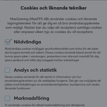
Cookies och liknande tekniker
MaxGaming (MaxFPS AB) använder cookies och liknande
lagringstekniker för att ge dig en så bra användarupplevelse
som möjligt. Nedan kan du välja att acceptera samtliga cookies
eller anpassa vilken typ av cookies du vill acceptera.
Nödvändiga
Nödvändiga cookies möjliggör grunfunktionalitet som krävs för att sidan
Chipolo
Chipolo
ska fungera korrekt och säkert. Dessa cookies används bland annat för att
POP - Item Finder -
POP - Item Finder - Vit
kunna spara saker i varukorgen, presentera mer relevant innehåll för dig,
spara språkval och hålla dig inloggad mellan sidväxlingar.
Svart
Analys och statistik
Dessa cookies används för att samla in information om hur
(1)
(1)
användarupplevelsen av vår webbplats fungerar. Det ger oss möjlighet att
jobba med förbättringar av användarvänligheten, kundservice och andra
349 kr
349 kr
liknande funktioner.
Marknadsföring
Vi använder cookies för riktad marknadsföring och detaljerad