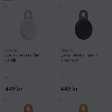
lokal tillverkning prioriteras. Varumärket kombinerar
genomtänkt design, starka färger och intuitiv teknik för
att skapa produkter som är både funktionella och
visuellt tydliga. Filosofin bygger på att teknik ska
stärka verkliga upplevelser snarare än ersätta dem,
med fokus på mänskliga relationer, enkelhet och
ansvarsfull innovation. Genom hållbarhetstänk, starka
värderingar och användarvänlig design levererar
Chipolo smarta lösningar med tydlig identitet.
Chipolo
Chipolo
Loop - Item Finder -
Loop - Item Finder -
Chalk
Charcoal
(0)
(0)
449 kr
449 kr