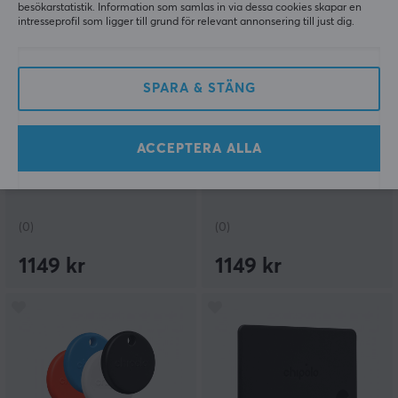
besökarstatistik. Information som samlas in via dessa cookies skapar en
intresseprofil som ligger till grund för relevant annonsering till just dig.
SPARA & STÄNG
Chipolo
Chipolo
POP 4-pack - Item
POP 4-pack - Item
ACCEPTERA ALLA
Finder -
Finder - Svart
Röd/Blå/Gul/Grön
(0)
(0)
1149 kr
1149 kr