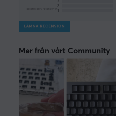
3
2
Baserat på 0 recensioner
1
LÄMNA RECENSION
Mer från vårt Community