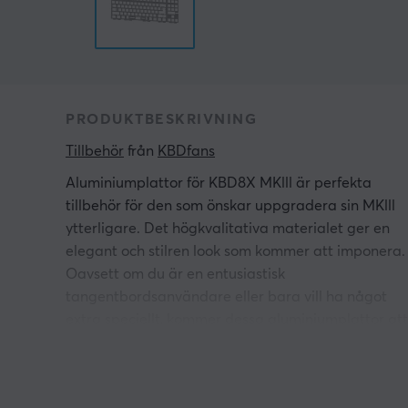
PRODUKTBESKRIVNING
Tillbehör
 från 
KBDfans
Aluminiumplattor för KBD8X MKlll är perfekta
tillbehör för den som önskar uppgradera sin MKlll
ytterligare. Det högkvalitativa materialet ger en
elegant och stilren look som kommer att imponera.
Oavsett om du är en entusiastisk
tangentbordsanvändare eller bara vill ha något
extra speciellt, kommer dessa aluminiumplattor att
ge en unik touch till din upplevelse. Njut av den
slitstarka och pålitliga kvaliteten samtidigt som du
förbättrar estetiken för ditt tangentbord.