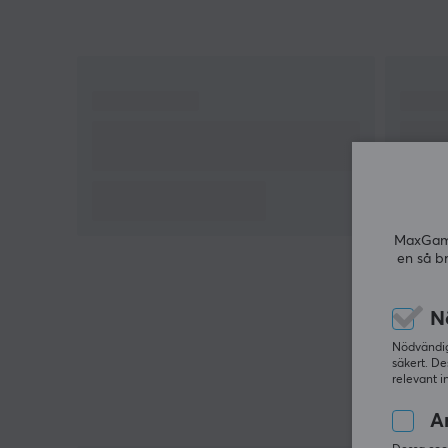
MaxGamin
en så b
N
Nödvändiga
säkert. De
relevant i
An