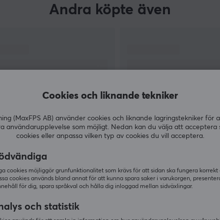
Andra köpte även
Cookies och liknande tekniker
g (MaxFPS AB) använder cookies och liknande lagringstekniker för a
ra användarupplevelse som möjligt. Nedan kan du välja att acceptera 
cookies eller anpassa vilken typ av cookies du vill acceptera.
VISA MER
ödvändiga
 cookies möjliggör grunfunktionalitet som krävs för att sidan ska fungera korrekt
ssa cookies används bland annat för att kunna spara saker i varukorgen, presente
nnehåll för dig, spara språkval och hålla dig inloggad mellan sidväxlingar.
Andra tittade även på
alys och statistik