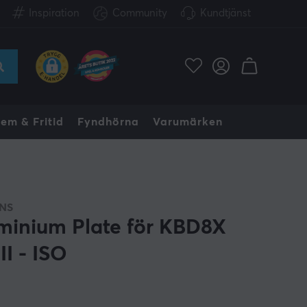
Inspiration
Community
Kundtjänst
em & Fritid
Fyndhörna
Varumärken
NS
minium Plate för KBD8X
II - ISO