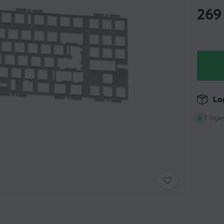
269
Lag
I lage