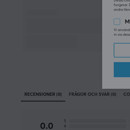
Dessa coo
fungerar. 
andra likn
M
Vi använde
in via des
RECENSIONER (0)
FRÅGOR OCH SVAR (0)
CO
5
0.0
4