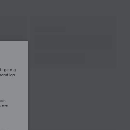
tt ge dig
samtliga
 och
ra mer