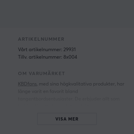
ARTIKELNUMMER
Vårt artikelnummer: 29931
Tillv. artikelnummer: 8x004
OM VARUMÄRKET
KBDfans
, med sina högkvalitativa produkter, har
länge varit en favorit bland
tangentbordsentusiaster. De erbjuder allt som
behövs för att skapa det perfekta
tangentbordet, med högsta kvalitet både på
VISA MER
insidan och utsidan.