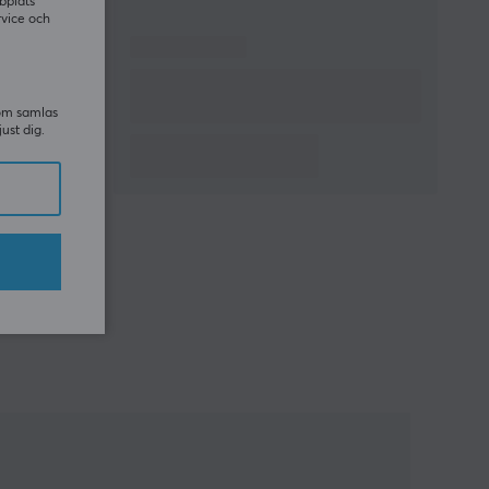
bplats
rvice och
som samlas
just dig.