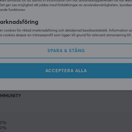
kies används för att samla in information om hur användarupplevelsen av vår web
Det ger oss möjlighet att jobba med förbättringar av användarvänligheten, kundse
ande funktioner.
arknadsföring
r cookies för riktad marknadsföring och detaljerad besökarstatistik. Information 
sa cookies skapar en intresseprofil som ligger till grund för relevant annonsering till 
SPARA & STÄNG
VISA MER
ACCEPTERA ALLA
MMUNITY
0%
0%