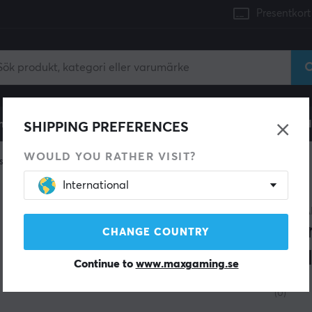
Presentkort
mingdator
Konsol
Gamingstol
Mobiltillbehör
H
SHIPPING PREFERENCES
WOULD YOU RATHER VISIT?
stom keyboard
Tillbehör
International
KBDFA
Alu
CHANGE COUNTRY
MKI
Continue to
www.maxgaming.se
(0)