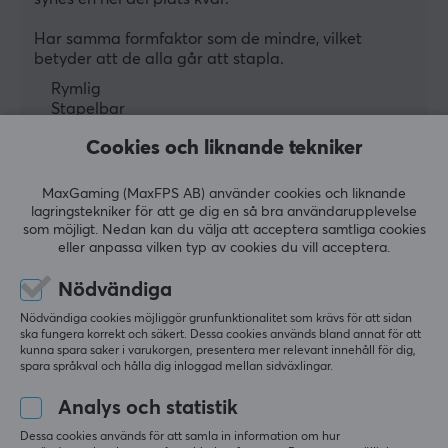
Har samma formfaktor som de mindre, vilket 
betyder att de alla går att stapla.
Rymlig
Stapelbar
Cookies och liknande tekniker
MaxGaming (MaxFPS AB) använder cookies och liknande
lagringstekniker för att ge dig en så bra användarupplevelse
MaxCustom Switch Container - Large (150 switches)
som möjligt. Nedan kan du välja att acceptera samtliga cookies
för 2 år sen
eller anpassa vilken typ av cookies du vill acceptera.
12 likes
Nödvändiga
Thomas M
Verifierad köpare
Nödvändiga cookies möjliggör grunfunktionalitet som krävs för att sidan
ska fungera korrekt och säkert. Dessa cookies används bland annat för att
Sleepy Crusader
Level 13
kunna spara saker i varukorgen, presentera mer relevant innehåll för dig,
PC
spara språkval och hålla dig inloggad mellan sidväxlingar.
MaxCustom Switch Container - Large (150 switches)
Analys och statistik
förra v.
Dessa cookies används för att samla in information om hur