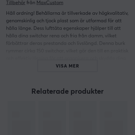
Tillbehör
 från 
MaxCustom
Håll ordning! Behållarna är tillverkade av högkvalitativ,
genomskinlig och tjock plast som är utformad för att
hålla länge. Dess lufttäta egenskaper hjälper till att
hålla dina switchar rena och fria från damm, vilket
förbättrar deras prestanda och livslängd. Denna burk
rymmer cirka 150 switchar, vilket gör den till en praktisk
och effektiv lösning för att organisera och skydda dina
switchar.
VISA MER
ARTIKELNUMMER
Relaterade produkter
Vårt artikelnummer: 21460
Tillv. artikelnummer: MC-10060
OM VARUMÄRKET
MaxCustom
- Framtaget för att fylla det växande