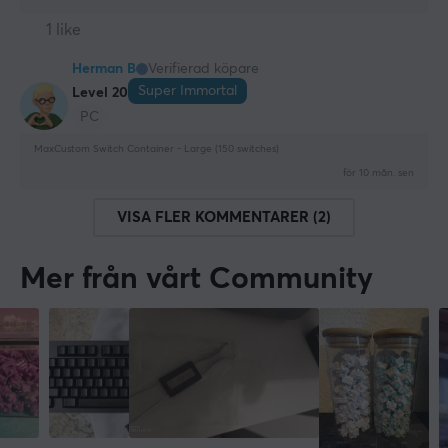
1 like
Herman B
Verifierad köpare
Super Immortal
Level 20
PC
MaxCustom Switch Container - Large (150 switches)
för 10 mån. sen
VISA FLER KOMMENTARER (2)
Mer från vårt Community