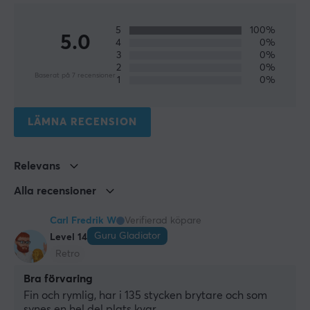
5
100%
5.0
4
0%
3
0%
2
0%
Baserat på 7 recensioner
1
0%
LÄMNA RECENSION
Relevans
Alla recensioner
Carl Fredrik W
Verifierad köpare
Guru Gladiator
Level 14
Retro
Bra förvaring
Fin och rymlig, har i 135 stycken brytare och som 
synes en hel del plats kvar.