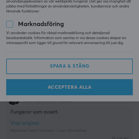
användarupplevelsen av vår webbplats fungerar. Det ger oss möjlighet att
Pál F
Verifierad köpare
jobba med förbättringar av användarvänligheten, kundservice och andra
Respawned Gladiator
Level 14
liknande funktioner.
PC
Marknadsföring
Förvaring med stil
Vi använder cookies för riktad marknadsföring och detaljerad
Jag älskar dessa. Ser cool ut och är ofta på rea.
besökarstatistik. Information som samlas in via dessa cookies skapar en
intresseprofil som ligger till grund för relevant annonsering till just dig.
Visa original
MaxCustom Switch Container - Large (150 switches)
i fjol
SPARA & STÄNG
1 like
Desirée V
Verifierad köpare
ACCEPTERA ALLA
Energetic Juggernaut
Level 15
PC
Nintendo
Mobile
Fungerar som avsett.
Visa original
MaxCustom Switch Container - Large (150 switches)
för 2 år sen