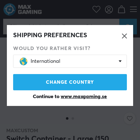
rtillbehör
Tangentbord & Tillbehör
Custom keyboard
Tillbehör
SHIPPING PREFERENCES
WOULD YOU RATHER VISIT?
International
CHANGE COUNTRY
Continue to
www.maxgaming.se
MAXCUSTOM
Switch Container - Large (150