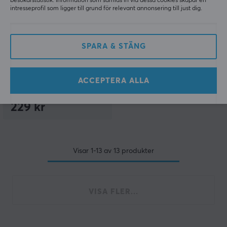
besökarstatistik. Information som samlas in via dessa cookies skapar en
intresseprofil som ligger till grund för relevant annonsering till just dig.
Dareu
Blue Sky V3 Linear
SPARA & STÄNG
Switch (45-pack)
ACCEPTERA ALLA
(0)
229 kr
Visar
1-13
av
13
produkter
VISA FLER...