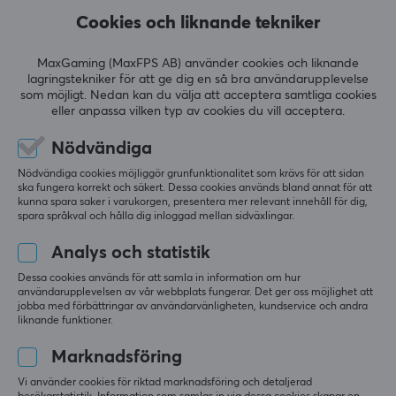
Cookies och liknande tekniker
MaxGaming (MaxFPS AB) använder cookies och liknande
lagringstekniker för att ge dig en så bra användarupplevelse
som möjligt. Nedan kan du välja att acceptera samtliga cookies
eller anpassa vilken typ av cookies du vill acceptera.
Dareu
Dareu
A950 Pro 4K Wireless
Violet Gold V2 Tactile
Nödvändiga
Gamingmus - Svart
Switch (45-pack)
Nödvändiga cookies möjliggör grunfunktionalitet som krävs för att sidan
ska fungera korrekt och säkert. Dessa cookies används bland annat för att
kunna spara saker i varukorgen, presentera mer relevant innehåll för dig,
(4)
(0)
spara språkval och hålla dig inloggad mellan sidväxlingar.
789 kr
199 kr
Analys och statistik
Dessa cookies används för att samla in information om hur
användarupplevelsen av vår webbplats fungerar. Det ger oss möjlighet att
jobba med förbättringar av användarvänligheten, kundservice och andra
liknande funktioner.
Marknadsföring
Vi använder cookies för riktad marknadsföring och detaljerad