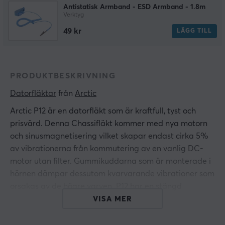
Antistatisk Armband - ESD Armband - 1.8m
Verktyg
49 kr
LÄGG TILL
PRODUKTBESKRIVNING
Datorfläktar
 från 
Arctic
Arctic P12 är en datorfläkt som är kraftfull, tyst och
prisvärd. Denna Chassifläkt kommer med nya motorn
och sinusmagnetisering vilket skapar endast cirka 5%
av vibrationerna från kommutering av en vanlig DC-
motor utan filter. Gummikuddarna som är monterade i
hörnen dämpar dessutom kvarvarande vibrationer som
orsakas av de högre varven. P12 har en stängd
fläkthjulsdesign. Fördelen med denna
VISA MER
fläkthjulskombination är en tryckstabilitet utan
kompromisser. P12 PC fläkt är 120mm i diameter och