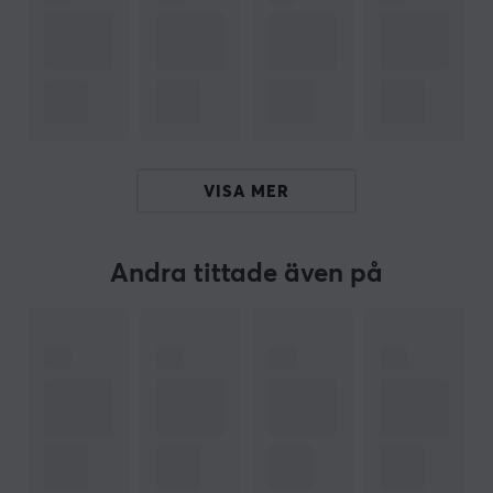
ARCTIC
har etablerat sig som ett företag som sätter
kunderna i centrum och erbjuder premiumlösningar för
kylning som kombinerar prestanda, pålitlighet och
tillgänglighet. Företaget prioriterar
användartillfredsställelse framför aggressiv
marknadsföring eller kortsiktig vinstmaximering, och
VISA MER
satsar resurser på att leverera högkvalitativa,
innovativa produkter till rättvisa priser. Varje aspekt av
ARCTIC:s arbete – från produktutveckling och
Andra tittade även på
prissättning till teknisk support och hållbara initiativ –
syftar till att skapa verkligt värde för användarna och
säkerställa lösningar som förbättrar datorupplevelsen
utan att kompromissa med tillgänglighet.
SPECIFIKATIONER
ANSLUTNING