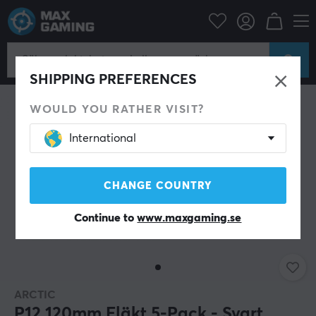
tillbehör
Datorkomponenter
Chassifläkt & Kylning
Datorfläktar
SHIPPING PREFERENCES
WOULD YOU RATHER VISIT?
International
CHANGE COUNTRY
Continue to
www.maxgaming.se
ARCTIC
P12 120mm Fläkt 5-Pack - Svart