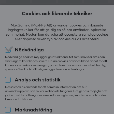
Anslutning
3-pin
Cookies och liknande tekniker
VISA MER
EGENSKAPER
MaxGaming (MaxFPS AB) använder cookies och liknande
lagringstekniker för att ge dig en så bra användarupplevelse
Rotationshastighet (max)
RECENSIONER (0)
FRÅGOR OCH SVAR (0)
COMMUNI
som möjligt. Nedan kan du välja att acceptera samtliga cookies
1800 rpm
eller anpassa vilken typ av cookies du vill acceptera.
Färg
Nödvändiga
Svart
5
0%
Nödvändiga cookies möjliggör grunfunktionalitet som krävs för att sidan
0.0
4
0%
ska fungera korrekt och säkert. Dessa cookies används bland annat för att
Statiskt tryck
3
0%
kunna spara saker i varukorgen, presentera mer relevant innehåll för dig,
spara språkval och hålla dig inloggad mellan sidväxlingar.
2
0%
2.20 mmH2O
Baserat på 0 recensioner
1
0%
Analys och statistik
Flöde (max)
56.3 cfm
Dessa cookies används för att samla in information om hur
LÄMNA RECENSION
användarupplevelsen av vår webbplats fungerar. Det ger oss möjlighet att
jobba med förbättringar av användarvänligheten, kundservice och andra
liknande funktioner.
GARANTI
Marknadsföring
Producentens garanti