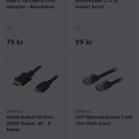
USB-C till USB-A OTG
Strömkabel C13 (5
adapter - Aluminium
meter) Svart
(0)
(2)
79 kr
99 kr
Deltaco
Deltaco
HDMI Kabel till Mini-
UTP Nätverkskabel Cat6
HDMI Kabel, 4K - 5
10m Platt Svart
Meter