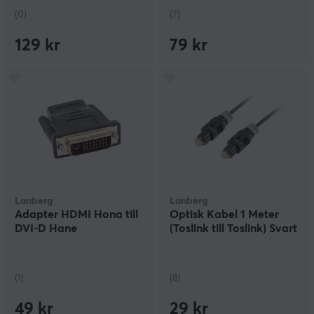
(0)
(7)
129 kr
79 kr
Lanberg
Lanberg
Adapter HDMI Hona till
Optisk Kabel 1 Meter
DVI-D Hane
(Toslink till Toslink) Svart
(1)
(8)
49 kr
29 kr