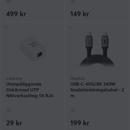
(0)
(5)
499 kr
149 kr
Lanberg
Hagibis
Utanpåliggande
USB-C 40G/8K 240W
Oskärmad UTP
Snabbladdningskabel - 2
Nätverksuttag 1X RJ4
m
Cat6
(0)
(0)
29 kr
199 kr