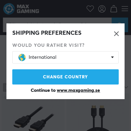
Datortillbehör
Datakablar & adaptrar
Datakablar & Adaptrar
SHIPPING PREFERENCES
Bildkabel
Ljudkabel
Högtalarkablar
Nätverkskabel
USB Hubb
USB kabel
Strömkabel
WOULD YOU RATHER VISIT?
Adaptrar
Kabelsortering
Grenuttag
International
Visa filter
CHANGE COUNTRY
815
produkter
Mest populära
Continue to
www.maxgaming.se