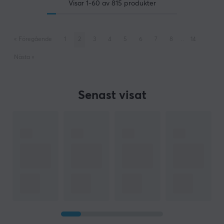
Visar
1-60
av
815
produkter
«
Föregående
1
2
3
4
5
6
7
8
..
14
Nästa
»
Senast visat