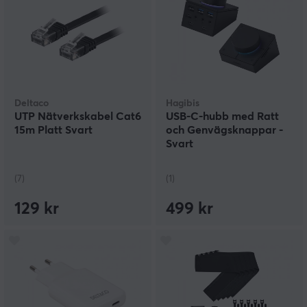
Deltaco
Hagibis
UTP Nätverkskabel Cat6
USB-C-hubb med Ratt
15m Platt Svart
och Genvägsknappar -
Svart
(7)
(1)
129 kr
499 kr