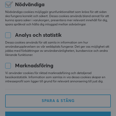
Nödvändiga
Nödvändiga cookies möjliggör grunfunktionalitet som krävs för att sidan
ska fungera korrekt och säkert. Dessa cookies används bland annat för att
kunna spara saker i varukorgen, presentera mer relevant innehåll för dig,
spara språkval och hålla dig inloggad mellan sidväxlingar.
Analys och statistik
Dessa cookies används för att samla in information om hur
användarupplevelsen av vår webbplats fungerar. Det ger oss möjlighet att
Lanberg
GameSir
jobba med förbättringar av användarvänligheten, kundservice och andra
LAN Splitter för
USB-C Gaming
liknande funktioner.
Nätverkskabel RJ45 FTP
Laddningskabel 3 Meter
- Turkos
Marknadsföring
Vi använder cookies för riktad marknadsföring och detaljerad
(0)
(3)
besökarstatistik. Information som samlas in via dessa cookies skapar en
intresseprofil som ligger till grund för relevant annonsering till just dig.
59 kr
149 kr
SPARA & STÄNG