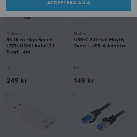
ACCEPTERA ALLA
Deltaco
Natec
8K Ultra High Speed
USB-C 3.0 Hub Mayfly
LSZH HDMI-kabel 2.1 -
Svart + USB-A Adapter
Svart - 4m
(5)
(5)
249 kr
149 kr