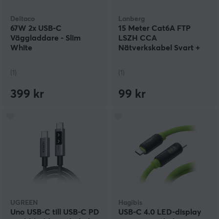
Deltaco
Lanberg
67W 2x USB-C
15 Meter Cat6A FTP
Väggladdare - Slim
LSZH CCA
White
Nätverkskabel Svart +
Fluke Passed
(1)
(1)
399 kr
99 kr
UGREEN
Hagibis
Uno USB-C till USB-C PD
USB-C 4.0 LED-display