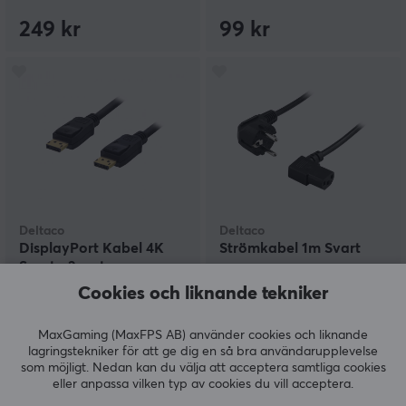
249 kr
99 kr
Deltaco
Deltaco
DisplayPort Kabel 4K
Strömkabel 1m Svart
Svart - 2 meter
Cookies och liknande tekniker
(3)
(0)
MaxGaming (MaxFPS AB) använder cookies och liknande
lagringstekniker för att ge dig en så bra användarupplevelse
99 kr
59 kr
som möjligt. Nedan kan du välja att acceptera samtliga cookies
eller anpassa vilken typ av cookies du vill acceptera.