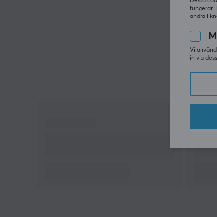
Dessa coo
fungerar. 
andra likn
M
Vi använde
in via des