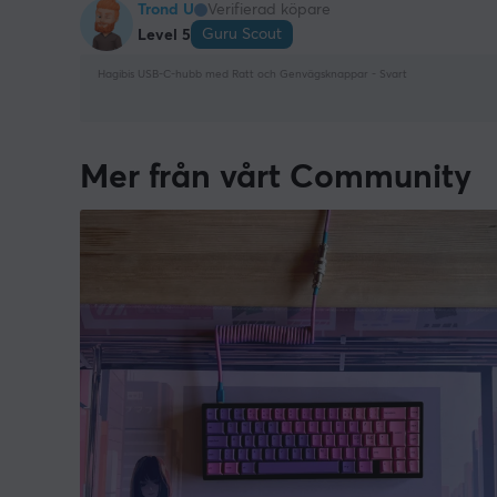
Trond U
Verifierad köpare
Guru Scout
Level 5
Hagibis USB-C-hubb med Ratt och Genvägsknappar - Svart
Mer från vårt Community