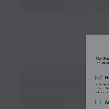
klara daglig användning. Interface-designen
underlättar användning av olika enheter och
tillbehör. Det är viktigt att notera att inga
förlängningar eller specifikationer utöver det
angivna beaktas.
Sammanfattning
Multipurpose USB-hubb
5Gbps överföringshastighet
MaxGamin
Kompatibel med Windows och MacOS
en så b
3,5 mm-uttag för ljudenheter
SD/TF dual-kortställ för snabböverföring
N
Nödvändiga
säkert. De
relevant i
An