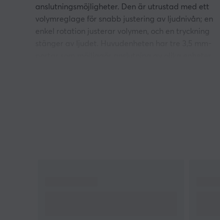
anslutningsmöjligheter. Den är utrustad med ett
volymreglage för snabb justering av ljudnivån; en
enkel rotation justerar volymen, och en tryckning
stänger av ljudet. Huvudenheten har tre 3,5 mm-
portar som möjliggör anslutning av olika enheter
som mikrofoner, hörlurar och headset. Vidare
erbjuder hubben SD/TF 3.0 dual-kortställ, som me
stöd för UHS-I snabböverföring tillåter samtidig
läsning av två kort. Den når en överföringshastighe
på upp till 5Gbps genom sina USB-C och USB3.0-
gränssnitt.
Den är kompatibel med både Windows och MacOS
vilket gör det möjligt att använda
dockningsstationer och snabbtangenter. Vissa
funktioner kan inkludera begränsningar för mobila
enheter som telefoner och surfplattor. Materialvale
och byggkvaliteten är robusta, designade för att