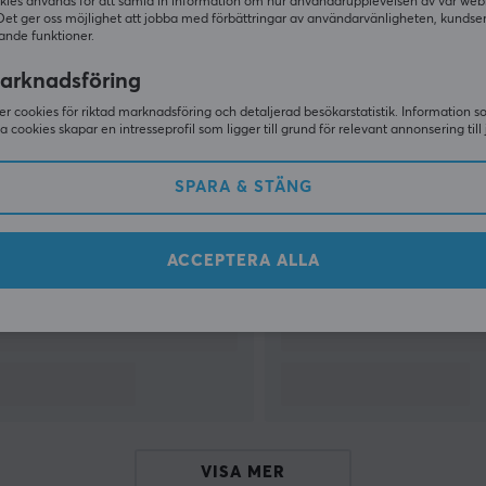
kies används för att samla in information om hur användarupplevelsen av vår web
Det ger oss möjlighet att jobba med förbättringar av användarvänligheten, kundse
ande funktioner.
VISA MER
arknadsföring
r cookies för riktad marknadsföring och detaljerad besökarstatistik. Information 
sa cookies skapar en intresseprofil som ligger till grund för relevant annonsering till 
Andra tittade även på
SPARA & STÄNG
ACCEPTERA ALLA
VISA MER