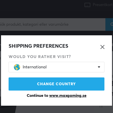
Presentkort
mingdator
Konsol
Gamingstol
Mobiltillbehör
H
SHIPPING PREFERENCES
WOULD YOU RATHER VISIT?
B Hubb
International
HAGIBI
USB
CHANGE COUNTRY
Gen
Continue to
www.maxgaming.se
(1)