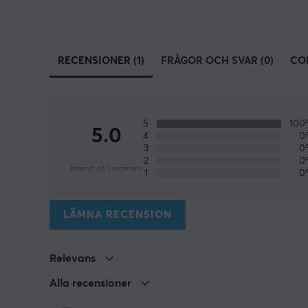
RECENSIONER (1)
FRÅGOR OCH SVAR (0)
CO
5
10
5.0
4
0
3
0
2
0
Baserat på 1 recension
1
0
LÄMNA RECENSION
Relevans
Alla recensioner