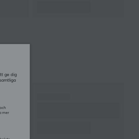
tt ge dig
samtliga
 och
ra mer