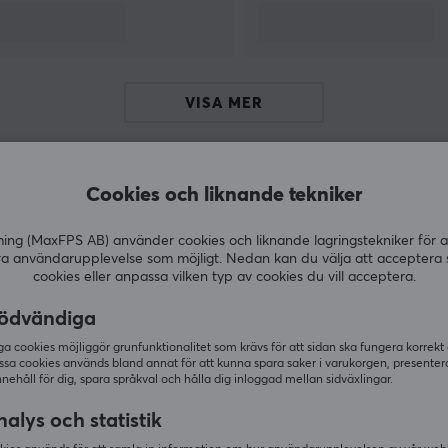
VISA MER
Cookies och liknande tekniker
Andra köpte även
g (MaxFPS AB) använder cookies och liknande lagringstekniker för a
ra användarupplevelse som möjligt. Nedan kan du välja att acceptera 
cookies eller anpassa vilken typ av cookies du vill acceptera.
ödvändiga
 cookies möjliggör grunfunktionalitet som krävs för att sidan ska fungera korrekt
ssa cookies används bland annat för att kunna spara saker i varukorgen, presente
nnehåll för dig, spara språkval och hålla dig inloggad mellan sidväxlingar.
alys och statistik