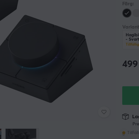
Färg:
Variant
Hagib
- Svar
Tillfälli
499
Lag
Pre
Tillfäl