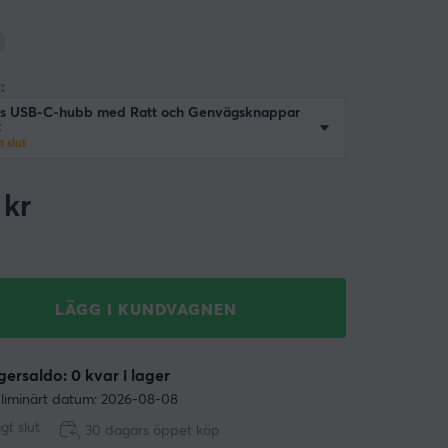
:
is USB-C-hubb med Ratt och Genvägsknappar
t
gt slut
kr
LÄGG I KUNDVAGNEN
ersaldo: 0 kvar i lager
liminärt datum: 2026-08-08
ligt slut
30 dagars öppet köp