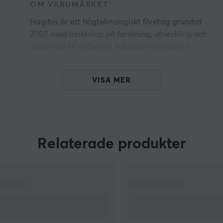
OM VARUMÄRKET
Hagibis är ett högteknologiskt företag grundat
2007, med inriktning på forskning, utveckling och
design av 3C-tillbehör, trådlösa intelligenta
produkter och relaterade tekniklösningar.
Verksamheten drivs av ett tydligt
VISA MER
d
användarfokus och ett humaniserat
designkoncept som säkerställer funktionella,
t
pålitliga och genomtänkta produkter.
Relaterade produkter
,
t