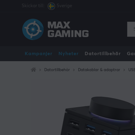
Skickar till:
Sverige
Kampanjer
Nyheter
Datortillbehör
Ga
Datortillbehör
Datakablar & adaptrar
US