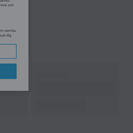
bplats
rvice och
som samlas
just dig.