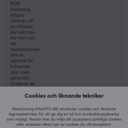
RGB-
Typ av brytare
belysning.
Några
Huano
nämner att
DPI
scrollhjulet
kan kännas
6400 dpi
lite hårt och
att
Antal knappar
reaktionstiden
7
inte är
optimal för
Ambidextriös
krävande
Nej
spel, men
generellt
Belysning
fungerar de
Ja, RGB
bra för
nybörjare
Cookies och liknande tekniker
Scrollhjul
eller de som
Ja
inte vill lägga
MaxGaming (MaxFPS AB) använder cookies och liknande
mycket
lagringstekniker för att ge dig en så bra användarupplevelse
Färg
pengar på en
som möjligt. Nedan kan du välja att acceptera samtliga cookies
Svart
gamingmus.
eller anpassa vilken typ av cookies du vill acceptera.