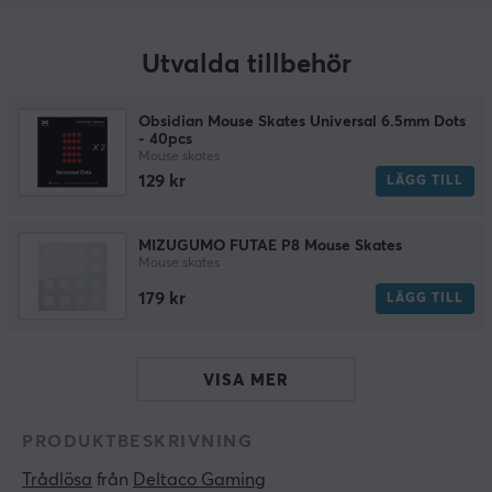
Utvalda tillbehör
Obsidian Mouse Skates Universal 6.5mm Dots
- 40pcs
Mouse skates
129 kr
LÄGG TILL
MIZUGUMO FUTAE P8 Mouse Skates
Mouse skates
179 kr
LÄGG TILL
VISA MER
PRODUKTBESKRIVNING
Trådlösa
 från 
Deltaco Gaming