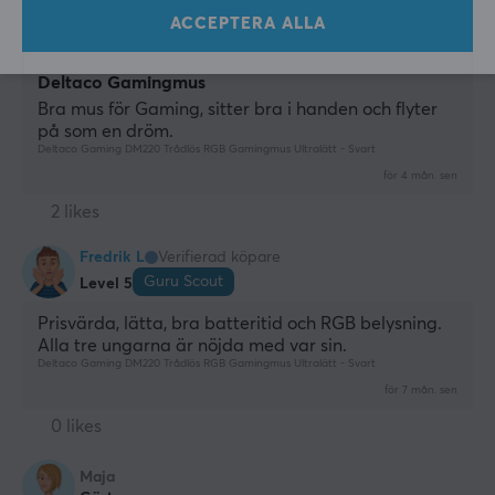
Speedy Knight
Level 9
ACCEPTERA ALLA
PC
Deltaco Gamingmus
Bra mus för Gaming, sitter bra i handen och flyter 
på som en dröm.
Deltaco Gaming DM220 Trådlös RGB Gamingmus Ultralätt - Svart
för 4 mån. sen
2 likes
Fredrik L
Verifierad köpare
Guru Scout
Level 5
Prisvärda, lätta, bra batteritid och RGB belysning.
Alla tre ungarna är nöjda med var sin.
Deltaco Gaming DM220 Trådlös RGB Gamingmus Ultralätt - Svart
för 7 mån. sen
0 likes
Maja