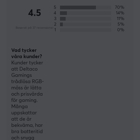
5
70%
ANSLUTNING
4.5
4
14%
3
11%
Anslutning
2
5%
2.4GHz
Baserat på 37 recensioner
1
0%
Trådlös
Ja
Vad tycker
våra kunder?
Kunder tycker
BATTERI
att Deltaco
Batteritid
Gamings
trådlösa RGB-
60 h
möss är lätta
och prisvärda
EGENSKAPER
för gaming.
Många
Sensormodell
uppskattar
SPCP6651
att de är
bekväma, har
Sensor
bra batteritid
och snygg
Optisk