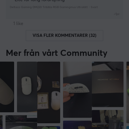
Deltaco Gaming DM220 Trådlös RGB Gamingmus Ultralätt - Svart
i fjol
1 like
VISA FLER KOMMENTARER (32)
Mer från vårt Community