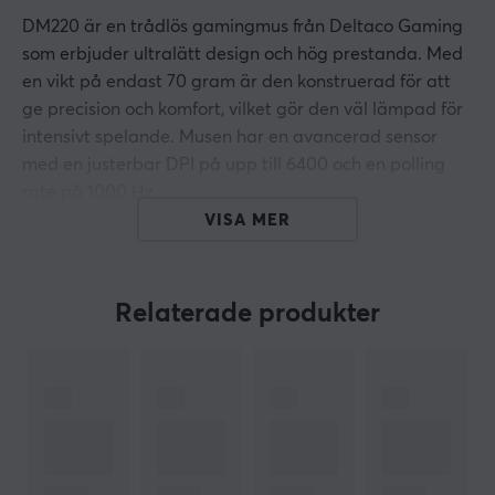
DM220 är en trådlös gamingmus från Deltaco Gaming
som erbjuder ultralätt design och hög prestanda. Med
en vikt på endast 70 gram är den konstruerad för att
ge precision och komfort, vilket gör den väl lämpad för
intensivt spelande. Musen har en avancerad sensor
med en justerbar DPI på upp till 6400 och en polling
rate på 1000 Hz.
VISA MER
Enheten är byggd med slitstarka Huanobrytare för
långvarig hållbarhet och precision. Den optiska
sensorn, SPCP6651, säkerställer en högre känslighet
Relaterade produkter
och snabbare respons under snabba rörelser. Musen
erbjuder trådlös anslutning via 2,4 GHz och upp till 60
timmars batteritid med RGB avstängt. RGB-
belysningen gör att du kan anpassa din spelutrustning
efter din stil. Tack vare den ergonomiska designen är
DM220 lämplig för både casual gamers och hardcore-