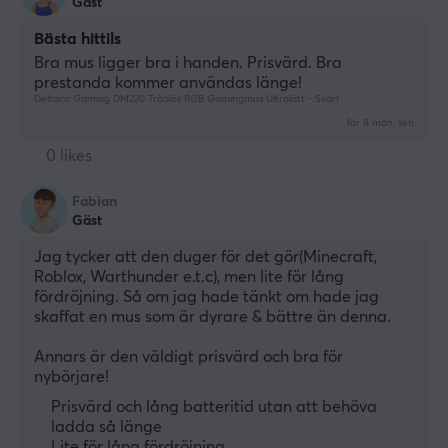
Gäst
Bästa hittils
Bra mus ligger bra i handen. Prisvärd. Bra 
prestanda kommer användas länge!
Deltaco Gaming DM220 Trådlös RGB Gamingmus Ultralätt - Svart
för 8 mån. sen
0 likes
Fabian
Gäst
Jag tycker att den duger för det gör(Minecraft, 
Roblox, Warthunder e.t.c), men lite för lång 
fördröjning. Så om jag hade tänkt om hade jag 
skaffat en mus som är dyrare & bättre än denna. 
Annars är den väldigt prisvärd och bra för 
nybörjare!
Prisvärd och lång batteritid utan att behöva
ladda så länge
Lite för lång fördröjning