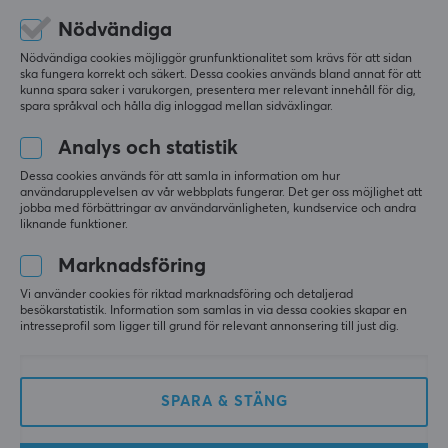
Nödvändiga
Sammanfattat med AI av GAMIFIERA.®
GARANTI
LÄMNA RECENSION
Nödvändiga cookies möjliggör grunfunktionalitet som krävs för att sidan
Producentens garanti
ska fungera korrekt och säkert. Dessa cookies används bland annat för att
kunna spara saker i varukorgen, presentera mer relevant innehåll för dig,
2 års garanti
spara språkval och hålla dig inloggad mellan sidväxlingar.
Relevans
Analys och statistik
MÅTT & VIKT
Alla recensioner
Dessa cookies används för att samla in information om hur
Kabellängd
användarupplevelsen av vår webbplats fungerar. Det ger oss möjlighet att
John P
Verifierad köpare
1.8 meter
jobba med förbättringar av användarvänligheten, kundservice och andra
Feeding NPC
liknande funktioner.
Level 1
Vikt
Simpel, men prisvärd
Marknadsföring
70 g
Simpel mus, men väldigt prisvärd!
Vi använder cookies för riktad marknadsföring och detaljerad
besökarstatistik. Information som samlas in via dessa cookies skapar en
Priset, laddningsbar, trådlös
ÖVRIG INFORMATION
intresseprofil som ligger till grund för relevant annonsering till just dig.
Deltaco Gaming DM220 Trådlös RGB Gamingmus Ultralätt - Svart
Justerbar vikt
för 2 mån. sen
Nej
1 like
SPARA & STÄNG
Mikael L
Verifierad köpare