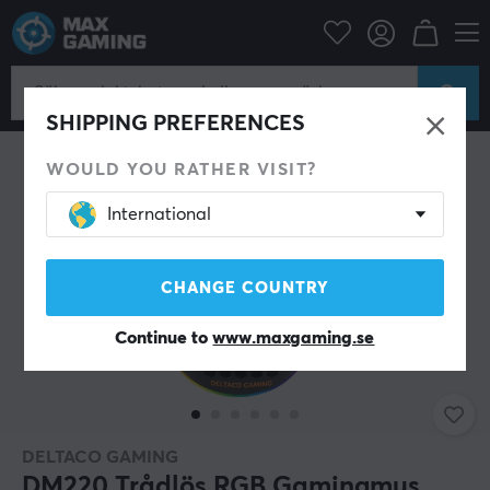
Datortillbehör
Datormus & Tillbehör
Gamingmus
Trådlösa
SPARA 43%
SHIPPING PREFERENCES
WOULD YOU RATHER VISIT?
International
CHANGE COUNTRY
Continue to
www.maxgaming.se
DELTACO GAMING
DM220 Trådlös RGB Gamingmus