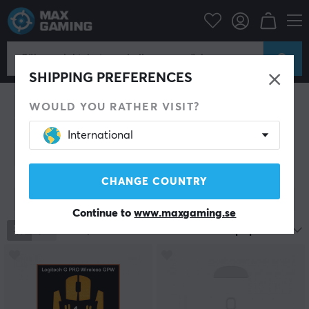
Datortillbehör
Datormus & Tillbehör
Datormus & Tillbehör
SHIPPING PREFERENCES
Gamingmus
Mouse skates
Mouse Bungee
Handledsstöd
Arm Sleeve
Kabel till möss
WOULD YOU RATHER VISIT?
Grepp till möss
Gamingpaket
Rengöring
International
Övrig Utrustning
CHANGE COUNTRY
Visa filter
Continue to
www.maxgaming.se
2272
produkter
Mest populära