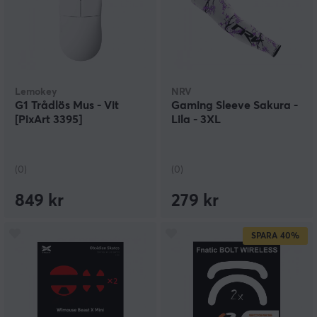
Lemokey
NRV
G1 Trådlös Mus - Vit
Gaming Sleeve Sakura -
[PixArt 3395]
Lila - 3XL
(0)
(0)
849 kr
279 kr
SPARA
40%