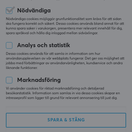
Nödvändiga
Nödvändiga cookies möjliggör grunfunktionalitet som krävs för att sidan
ska fungera korrekt och säkert. Dessa cookies används bland annat för att
kunna spara saker i varukorgen, presentera mer relevant innehåll för dig,
spara språkval och hålla dig inloggad mellan sidväxlingar.
Analys och statistik
Dessa cookies används för att samla in information om hur
användarupplevelsen av vår webbplats fungerar. Det ger oss möjlighet att
jobba med förbättringar av användarvänligheten, kundservice och andra
Lamzu
Unusual Way Sports
liknande funktioner.
8K Dongle - Vit
Silver Fox Skates - Pulsar
X2/X2 Mini
Marknadsföring
Vi använder cookies för riktad marknadsföring och detaljerad
besökarstatistik. Information som samlas in via dessa cookies skapar en
(3)
(0)
intresseprofil som ligger till grund för relevant annonsering till just dig.
229 kr
119 kr
SPARA & STÄNG