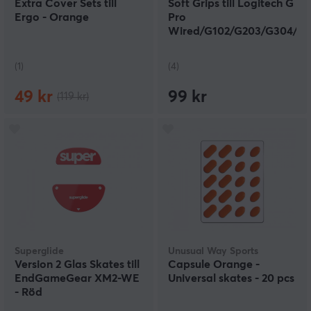
Extra Cover Sets till
Soft Grips till Logitech G
Ergo - Orange
Pro
Wired/G102/G203/G304/G
Series - Svart
(1)
(4)
49 kr
99 kr
(119 kr)
Superglide
Unusual Way Sports
Version 2 Glas Skates till
Capsule Orange -
EndGameGear XM2-WE
Universal skates - 20 pcs
- Röd