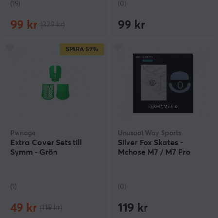
(19)
(0)
99 kr
99 kr
(329 kr)
SPARA
59%
Pwnage
Unusual Way Sports
Extra Cover Sets till
Silver Fox Skates -
Symm - Grön
Mchose M7 / M7 Pro
(1)
(0)
49 kr
119 kr
(119 kr)