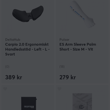
DeltaHub
Pulsar
Carpio 2.0 Ergonomiskt
ES Arm Sleeve Palm
Handledsstöd - Left - L -
Short - Size M - Vit
Svart
(0)
(18)
389 kr
279 kr