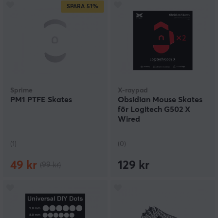
SPARA
51%
Sprime
X-raypad
PM1 PTFE Skates
Obsidian Mouse Skates
för Logitech G502 X
Wired
(1)
(0)
49 kr
129 kr
(99 kr)