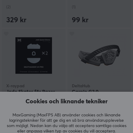
(2)
(1)
329 kr
99 kr
X-raypad
DeltaHub
Jade Skates för Razer
Carpio G2.0
Deathadder V4 PRO
Ergonomiskt Gaming
Cookies och liknande tekniker
Handledsstöd - Right - L
- Pearl Grey
MaxGaming (MaxFPS AB) använder cookies och liknande
(1)
(9)
lagringstekniker för att ge dig en så bra användarupplevelse
som möjligt. Nedan kan du välja att acceptera samtliga cookies
129 kr
499 kr
eller anpassa vilken typ av cookies du vill acceptera.