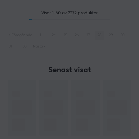
Visar
1-60
av
2272
produkter
«
Föregående
1
..
24
25
26
27
28
29
30
31
..
38
Nästa
»
Senast visat