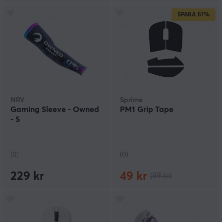
SPARA
51%
NRV
Sprime
Gaming Sleeve - Owned
PM1 Grip Tape
- S
(0)
(0)
229 kr
49 kr
(99 kr)