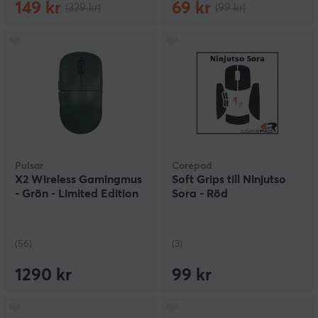
149 kr
69 kr
(329 kr)
(99 kr)
Pulsar
Corepad
X2 Wireless Gamingmus
Soft Grips till Ninjutso
- Grön - Limited Edition
Sora - Röd
(56)
(3)
1290 kr
99 kr