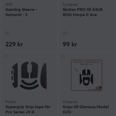
NRV
Corepad
Gaming Sleeve -
Skatez PRO till ASUS
Samurai - S
ROG Harpe II Ace
(1)
(0)
229 kr
99 kr
Pulsar
Corepad
Supergrip Grip tape för
Grips till Glorious Model
Pro Series JV-X
O/O-