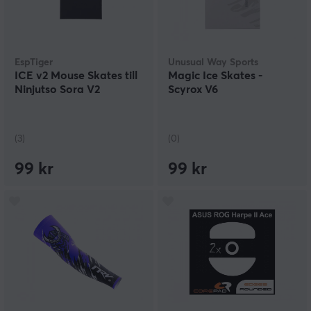
EspTiger
Unusual Way Sports
ICE v2 Mouse Skates till
Magic Ice Skates -
Ninjutso Sora V2
Scyrox V6
(3)
(0)
99 kr
99 kr