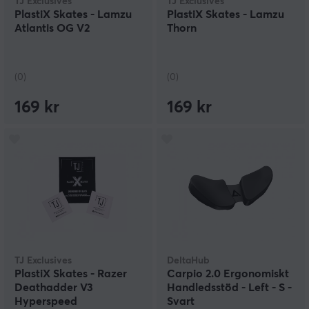
TJ Exclusives
TJ Exclusives
PlastiX Skates - Lamzu
PlastiX Skates - Lamzu
Atlantis OG V2
Thorn
(0)
(0)
169 kr
169 kr
TJ Exclusives
DeltaHub
PlastiX Skates - Razer
Carpio 2.0 Ergonomiskt
Deathadder V3
Handledsstöd - Left - S -
Hyperspeed
Svart