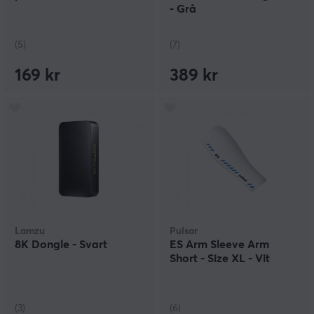
- Grå
(5)
(7)
169 kr
389 kr
Lamzu
Pulsar
8K Dongle - Svart
ES Arm Sleeve Arm
Short - Size XL - Vit
(3)
(6)