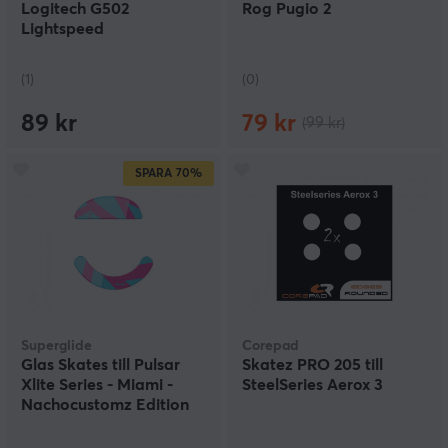
Logitech G502
Rog Pugio 2
Lightspeed
(1)
(0)
89 kr
79 kr
(99 kr)
SPARA
70%
Superglide
Corepad
Glas Skates till Pulsar
Skatez PRO 205 till
Xlite Series - Miami -
SteelSeries Aerox 3
Nachocustomz Edition