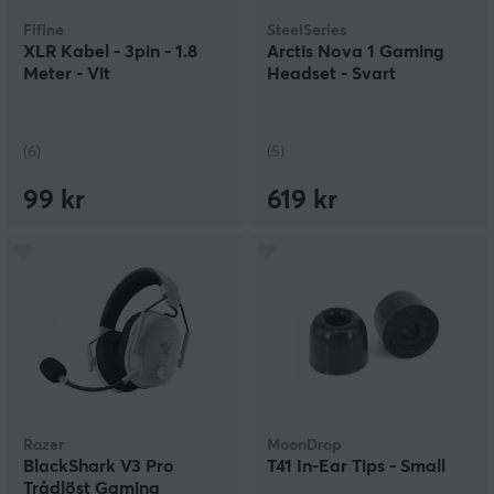
Fifine
SteelSeries
XLR Kabel - 3pin - 1.8
Arctis Nova 1 Gaming
Meter - Vit
Headset - Svart
(6)
(5)
99 kr
619 kr
Razer
MoonDrop
BlackShark V3 Pro
T41 In-Ear Tips - Small
Trådlöst Gaming