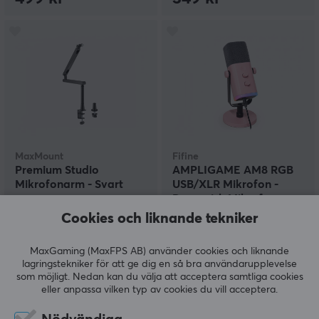
MaxMount
Fifine
Premium Studio
AMPLIGAME AM8 RGB
Mikrofonarm - Svart
USB/XLR Mikrofon -
Dynamisk Mikrofon -
Rosa
Cookies och liknande tekniker
(11)
(56)
MaxGaming (MaxFPS AB) använder cookies och liknande
749 kr
649 kr
lagringstekniker för att ge dig en så bra användarupplevelse
som möjligt. Nedan kan du välja att acceptera samtliga cookies
eller anpassa vilken typ av cookies du vill acceptera.
SPARA
19%
SPARA
40%