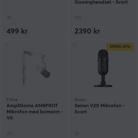
Gamingheadset - Svart
(8)
(15)
499 kr
2390 kr
SPARA
45%
Fifine
Razer
AmpliGame AM8PROT
Seiren V2X Mikrofon -
Mikrofon med bomarm -
Svart
Vit
(0)
(3)