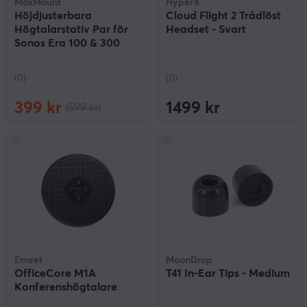
MaxMount
HyperX
Höjdjusterbara
Cloud Flight 2 Trådlöst
Högtalarstativ Par för
Headset - Svart
Sonos Era 100 & 300
(0)
(0)
399 kr
1499 kr
(599 kr)
Emeet
MoonDrop
OfficeCore M1A
T41 In-Ear Tips - Medium
Konferenshögtalare