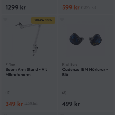
1299 kr
599 kr
(1099 kr)
SPARA
30%
Fifine
Kiwi Ears
Boom Arm Stand - Vit
Cadenza IEM Hörlurar -
Mikrofonarm
Blå
(17)
(8)
349 kr
499 kr
(499 kr)