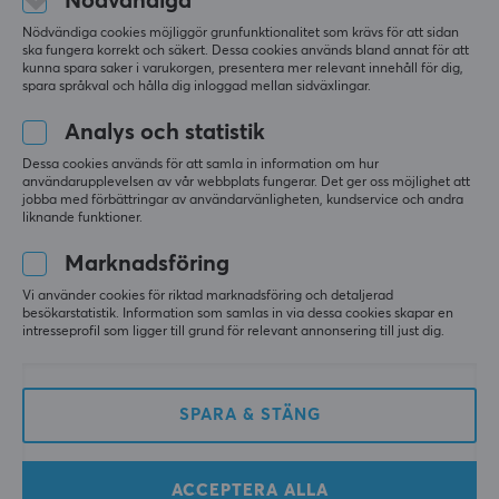
Nödvändiga
Nödvändiga cookies möjliggör grunfunktionalitet som krävs för att sidan
ska fungera korrekt och säkert. Dessa cookies används bland annat för att
kunna spara saker i varukorgen, presentera mer relevant innehåll för dig,
spara språkval och hålla dig inloggad mellan sidväxlingar.
Analys och statistik
Wicked Cushions
Razer
Dessa cookies används för att samla in information om hur
användarupplevelsen av vår webbplats fungerar. Det ger oss möjlighet att
FreeZe Nova Pro
Blackshark V2 X
jobba med förbättringar av användarvänligheten, kundservice och andra
Wireless Öronkuddar -
Gamingheadset - Quartz
liknande funktioner.
90's Black
Marknadsföring
(67)
(39)
Vi använder cookies för riktad marknadsföring och detaljerad
besökarstatistik. Information som samlas in via dessa cookies skapar en
299 kr
449 kr
intresseprofil som ligger till grund för relevant annonsering till just dig.
(369 kr)
(749 kr)
SPARA & STÄNG
ACCEPTERA ALLA