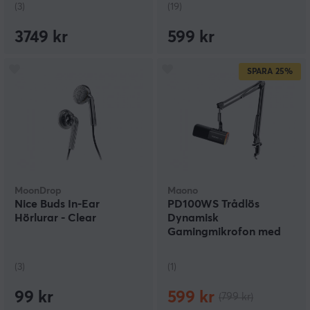
(3)
(19)
3749 kr
599 kr
SPARA
25%
MoonDrop
Maono
Nice Buds In-Ear
PD100WS Trådlös
Hörlurar - Clear
Dynamisk
Gamingmikrofon med
Armstativ - Svart
(3)
(1)
99 kr
599 kr
(799 kr)