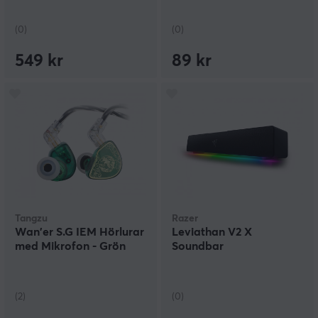
(0)
(0)
549 kr
89 kr
Tangzu
Razer
Wan'er S.G IEM Hörlurar
Leviathan V2 X
med Mikrofon - Grön
Soundbar
(2)
(0)