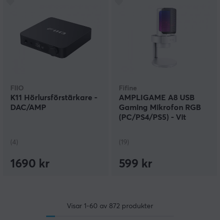
FIIO
Fifine
K11 Hörlursförstärkare -
AMPLIGAME A8 USB
DAC/AMP
Gaming Mikrofon RGB
(PC/PS4/PS5) - Vit
(4)
(19)
1690 kr
599 kr
Visar
1-60
av
872
produkter