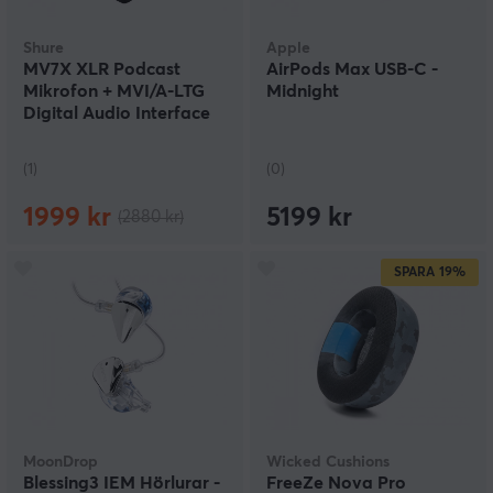
Shure
Apple
MV7X XLR Podcast
AirPods Max USB-C -
Mikrofon + MVI/A-LTG
Midnight
Digital Audio Interface
Bundle
(1)
(0)
1999 kr
5199 kr
(2880 kr)
SPARA
19%
MoonDrop
Wicked Cushions
Blessing3 IEM Hörlurar -
FreeZe Nova Pro