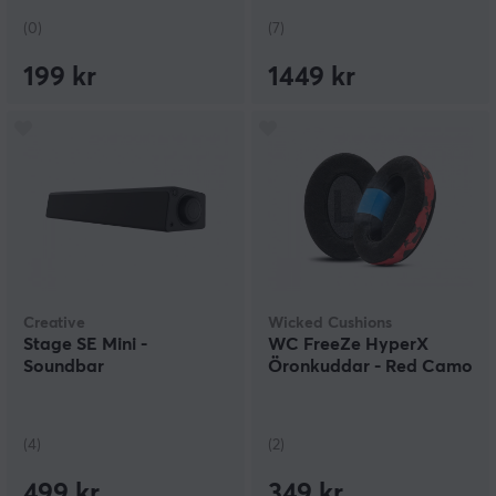
(0)
(7)
199 kr
1449 kr
Creative
Wicked Cushions
Stage SE Mini -
WC FreeZe HyperX
Soundbar
Öronkuddar - Red Camo
(4)
(2)
499 kr
349 kr