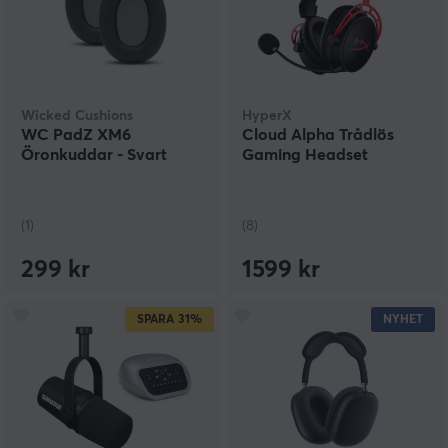
Wicked Cushions
HyperX
WC PadZ XM6
Cloud Alpha Trådlös
Öronkuddar - Svart
Gaming Headset
(1)
(8)
299 kr
1599 kr
SPARA
31%
NYHET