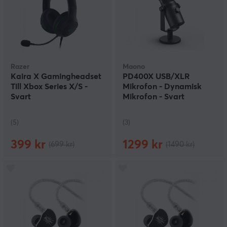
Razer
Maono
Kaira X Gamingheadset
PD400X USB/XLR
Till Xbox Series X/S -
Mikrofon - Dynamisk
Svart
Mikrofon - Svart
(5)
(3)
399 kr
1299 kr
(699 kr)
(1490 kr)