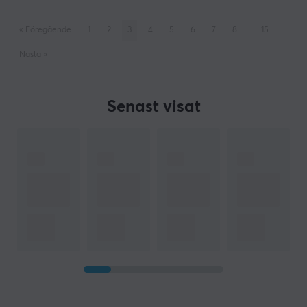
«
Föregående
1
2
3
4
5
6
7
8
..
15
Nästa
»
Senast visat