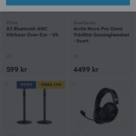
Fifine
SteelSeries
X3 Bluetooth ANC
Arctis Nova Pro Omni
Hörlurar Over-Ear - Vit
Trådlöst Gamingheadset
- Svart
(6)
(2)
599 kr
4499 kr
NYHET
SPARA
33%