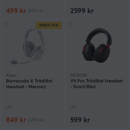
499 kr
2599 kr
(699 kr)
SPARA
35%
Razer
MCHOSE
Barracuda X Trådlöst
V9 Pro Trådlöst Headset
Headset - Mercury
- Svart/Röd
(27)
(10)
849 kr
599 kr
(1299 kr)