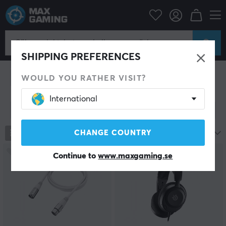
Datortillbehör
Headset & Ljud
Headset & Ljud
SHIPPING PREFERENCES
Gaming headset
Gaming hörlurar
Högtalare
Mikrofon
Hörlursställ
Externa ljudkort
WOULD YOU RATHER VISIT?
International
Visa filter
872
produkter
CHANGE COUNTRY
Mest populära
Continue to
www.maxgaming.se