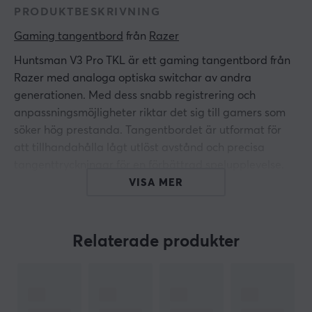
PRODUKTBESKRIVNING
Gaming tangentbord
 från 
Razer
Huntsman V3 Pro TKL är ett gaming tangentbord från
Razer med analoga optiska switchar av andra
generationen. Med dess snabb registrering och
anpassningsmöjligheter riktar det sig till gamers som
söker hög prestanda. Tangentbordet är utformat för
att tillhandahålla lågt utlöst avstånd och precisa
tangenttryckningar för en förbättrad spelupplevelse.
VISA MER
Materialvalet för tangentbordet inkluderar PBT
double-shot keycaps, vilket säkerställer lång hållbarhet
och motståndskraft mot slitage. Byggkvaliteten i
Relaterade produkter
enheten är avsedd för att klara av intensiva
användningsförhållanden inom gaming.
Tangentbordet har en justerbar aktiveringshöjd som
låter användaren sätta sitt föredragna avstånd från 0,1