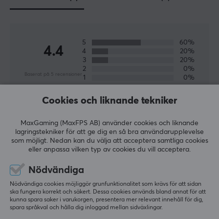
något för dig.
SPECIFIKATIONER
5
60%
4.4
4
20%
ANSLUTNING
3
20%
2
0%
Anslutning
Baserat på 5 recensioner
1
0%
USB
Cookies och liknande tekniker
Trådlös
LÄMNA RECENSION
Nej
MaxGaming (MaxFPS AB) använder cookies och liknande
lagringstekniker för att ge dig en så bra användarupplevelse
Kompatibilitet
Relevans
som möjligt. Nedan kan du välja att acceptera samtliga cookies
PC
eller anpassa vilken typ av cookies du vill acceptera.
Alla recensioner
Nödvändiga
EGENSKAPER
Jan Fredrik S
Verifierad köpare
Nödvändiga cookies möjliggör grunfunktionalitet som krävs för att sidan
Raging Camper
Level 4
Formfaktor
ska fungera korrekt och säkert. Dessa cookies används bland annat för att
kunna spara saker i varukorgen, presentera mer relevant innehåll för dig,
TKL
Skickade snabbt och funkar fint
spara språkval och hålla dig inloggad mellan sidväxlingar.
Razer Huntsman V3 Pro TKL Gaming Tangentbord [Razer Analog Optical Switch