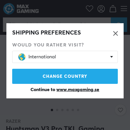
Datortillbehör
Tangentbord & Tillbehör
Gaming tangentbord
SHIPPING PREFERENCES
WOULD YOU RATHER VISIT?
International
CHANGE COUNTRY
Continue to
www.maxgaming.se
RAZER
Huntsman V3 Pro TKL Gaming