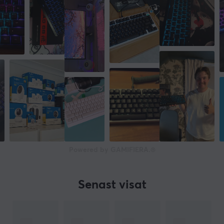
Djup
139 mm
Höjd
38 mm
Vikt
919 g
Powered by GAMIFIERA.®
Senast visat