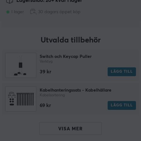
Lagersaldo: 20+ kvar i lager
I lager
30 dagars öppet köp
Utvalda tillbehör
Switch och Keycap Puller
Verktyg
39 kr
LÄGG TILL
Kabelhanteringssats - Kabelhållare
Kabelsortering
69 kr
LÄGG TILL
VISA MER