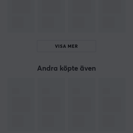
till 4,0 mm. Visuella anpassningar görs enkelt via en
inbyggd LED-array. Razer Synapse-programvaran
möjliggör ytterligare anpassning av inställningar och
sparande av profiler direkt i tangentbordets minne. En
USB-anslutning säkerställer stabil och snabb
datakommunikation.
VISA MER
Sammanfattning
Analoga optiska switchar
Andra köpte även
Justerbar aktiveringshöjd (0,1 - 4,0 mm)
Riktar sig till gamers
PBT double-shot keycaps
Inbyggd LED-array för realtidsjusteringar
ARTIKELNUMMER