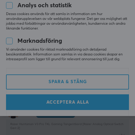
Språklayout
Gen-2]
Analys och statistik
ISO Nordisk (ÅÄÖ)
i fjol
Dessa cookies används för att samla in information om hur
0 likes
användarupplevelsen av vår webbplats fungerar. Det ger oss möjlighet att
Belysning
jobba med förbättringar av användarvänligheten, kundservice och andra
Ja, RGB
liknande funktioner.
Zander André T
Verifierad köpare
Raging Immortal
Level 22
Färg på belysning
Marknadsföring
PC
RGB (16.8 m)
Vi använder cookies för riktad marknadsföring och detaljerad
besökarstatistik. Information som samlas in via dessa cookies skapar en
Helt okej förbyggt tangentbord
Knappmaterial
intresseprofil som ligger till grund för relevant annonsering till just dig.
PBT Double-shot
Visa original
Razer Huntsman V3 Pro TKL Gaming Tangentbord [Razer Analog Optical Switch
Double-shot
Gen-2]
SPARA & STÄNG
Ja
i fjol
Multimediaknappar
0 likes
Ja
ACCEPTERA ALLA
Nils Gunnar Jakob J
Verifierad köpare
Handledsstöd
Legendary Scout
Level 5
Ja
Razer Huntsman V3 Pro TKL Gaming Tangentbord [Razer Analog Optical Switch
Gen-2]
N-key rollover