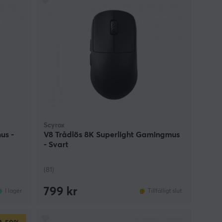
Scyrox
us -
V8 Trådlös 8K Superlight Gamingmus
- Svart
(81)
799 kr
I lager
Tillfälligt slut