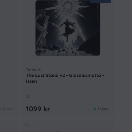
Tenta-X
The Last Stand v2 - Glasmusmatta -
Issen
(2)
1099 kr
älligt slut
I lager