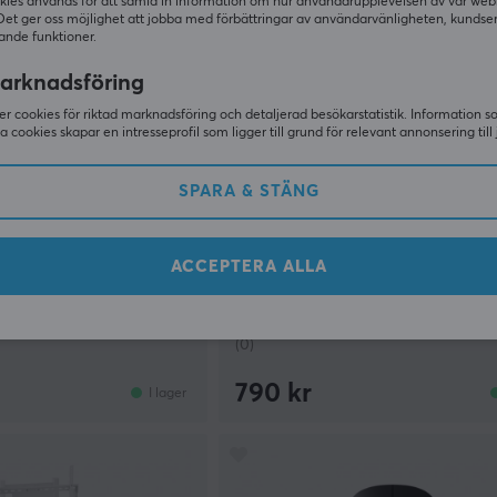
kies används för att samla in information om hur användarupplevelsen av vår web
Det ger oss möjlighet att jobba med förbättringar av användarvänligheten, kundse
ande funktioner.
arknadsföring
r cookies för riktad marknadsföring och detaljerad besökarstatistik. Information 
sa cookies skapar en intresseprofil som ligger till grund för relevant annonsering till 
SPARA & STÄNG
Antlion
ed Edition - Sky Blue
ModMic Uni 2+ Mikrofon
ACCEPTERA ALLA
(0)
790 kr
I lager