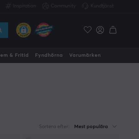
Inspiration
Community
Kundtjänst
em & Fritid
Fyndhörna
Varumärken
Sortera efter:
Mest populära