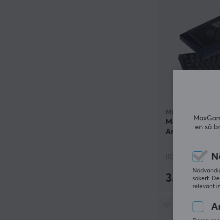
Milkyway
MaxGamin
Mass80 Bareb
en så b
Anodized Deep
N
(0)
Nödvändiga
3590 kr
säkert. De
relevant i
An