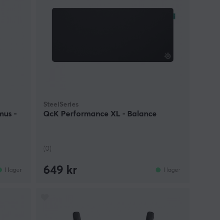
SteelSeries
mus -
QcK Performance XL - Balance
(0)
649 kr
I lager
I lager