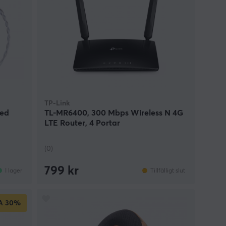
TP-Link
med
TL-MR6400, 300 Mbps Wireless N 4G
LTE Router, 4 Portar
(0)
799 kr
I lager
Tillfälligt slut
A
30%