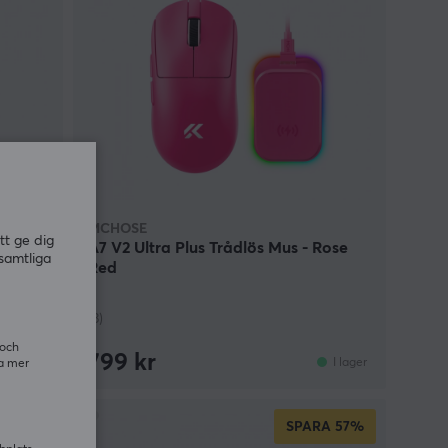
MCHOSE
tt ge dig
A7 V2 Ultra Plus Trådlös Mus - Rose
samtliga
Red
(3)
 och
799 kr
I lager
I lager
ra mer
SPARA
57%