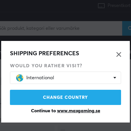
Presentkort
mingdator
Konsol
Gamingstol
Mobiltillbehör
H
SHIPPING PREFERENCES
WOULD YOU RATHER VISIT?
International
illbehör för PC Gamers
CHANGE COUNTRY
Tillverkare
Lagerstatus
Kategori
Continue to
www.maxgaming.se
produkter