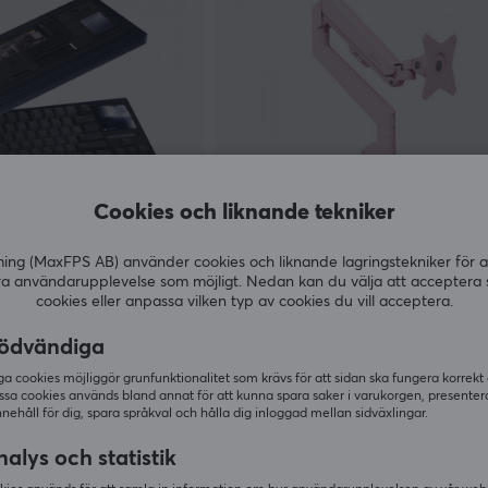
Cookies och liknande tekniker
Arozzi
g (MaxFPS AB) använder cookies och liknande lagringstekniker för a
one ISO/ANSI WK -
Alzare Neo Skärmstativ - Rosa
ra användarupplevelse som möjligt. Nedan kan du välja att acceptera 
 Blue
cookies eller anpassa vilken typ av cookies du vill acceptera.
ödvändiga
(10)
 cookies möjliggör grunfunktionalitet som krävs för att sidan ska fungera korrekt
649 kr
I lager
ssa cookies används bland annat för att kunna spara saker i varukorgen, presente
nnehåll för dig, spara språkval och hålla dig inloggad mellan sidväxlingar.
alys och statistik