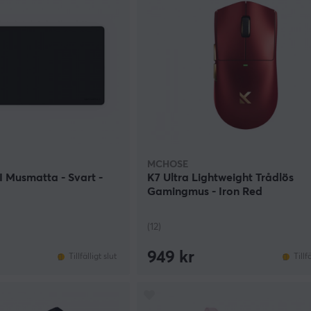
MCHOSE
I Musmatta - Svart -
K7 Ultra Lightweight Trådlös
Gamingmus - Iron Red
(12)
949 kr
Tillfälligt slut
Tillf