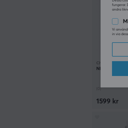
Dessa coo
fungerar. 
andra likn
M
Vi använde
in via des
Chilkey
ND TKL Assembl
(0)
1599 kr