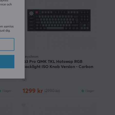
bplats
rvice och
som samlas
just dig.
Keychron
Q3 Pro QMK TKL Hotswap RGB
Backlight ISO Knob Version - Carbon
Black [K Pro Banana]
(2)
1299 kr
(2990 kr)
I lager
I lager