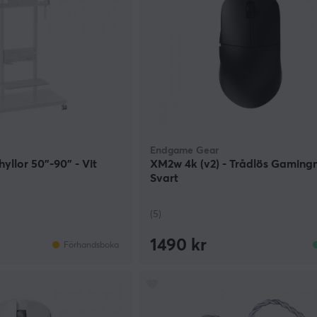
Endgame Gear
yllor 50"-90" - Vit
XM2w 4k (v2) - Trådlös Gaming
Svart
(5)
1490 kr
Förhandsboka