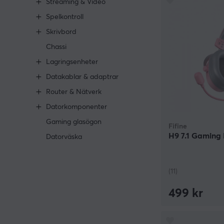
Streaming & Video
Spelkontroll
Skrivbord
Chassi
Lagringsenheter
Datakablar & adaptrar
Router & Nätverk
Datorkomponenter
Gaming glasögon
Fifine
H9 7.1 Gaming
Datorväska
(11)
499 kr