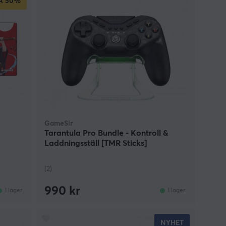
A
50%
GameSir
Tarantula Pro Bundle - Kontroll &
Laddningsställ [TMR Sticks]
(2)
990 kr
I lager
I lager
NYHET