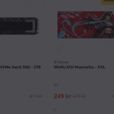
SPAR
X-Gamer
NVMe Gen5 SSD - 2TB
Waifu KOI Musmatta - XXL
(6)
249 kr
(499 kr)
I lager