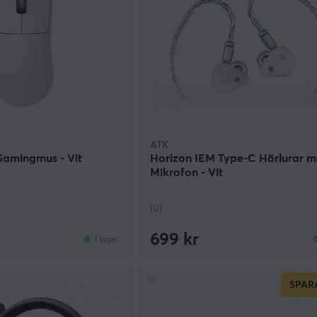
ATK
Gamingmus - Vit
Horizon IEM Type-C Hörlurar 
Mikrofon - Vit
(0)
699 kr
I lager
SPAR