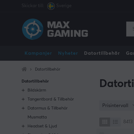
Skickar till:
Sverige
Kampanjer
Nyheter
Datortillbehör
Ga
Datortillbehör
Datort
Datortillbehör
Bildskärm
Tangentbord & Tillbehör
Prisintervall
Datormus & Tillbehör
Musmatta
8413
Headset & Ljud