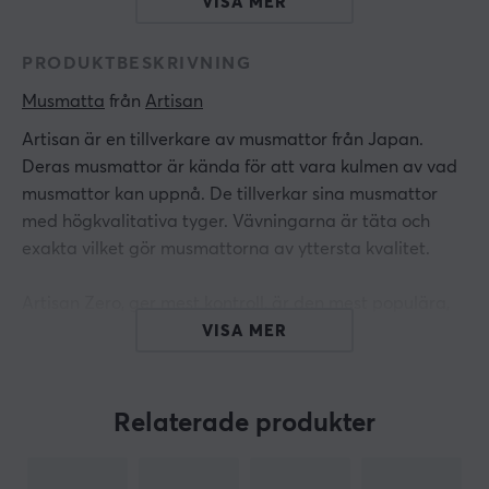
VISA MER
PRODUKTBESKRIVNING
Musmatta
 från 
Artisan
Artisan är en tillverkare av musmattor från Japan.
Deras musmattor är kända för att vara kulmen av vad
musmattor kan uppnå. De tillverkar sina musmattor
med högkvalitativa tyger. Vävningarna är täta och
exakta vilket gör musmattorna av yttersta kvalitet.
Artisan Zero, ger mest kontroll, är den mest populära,
långsammaste av dem alla och används av många
VISA MER
professionella spelare. Musmattan kan jämföras med
sådana som Zowie G-SR/SteelSeries QCK. Perfekt för
mycket exakta aimare som behöver siktet att gå precis
Relaterade produkter
dit de vill. Detta är den ultimata musmattan för många
spelare. Den är lätt att hantera och påverkas inte av