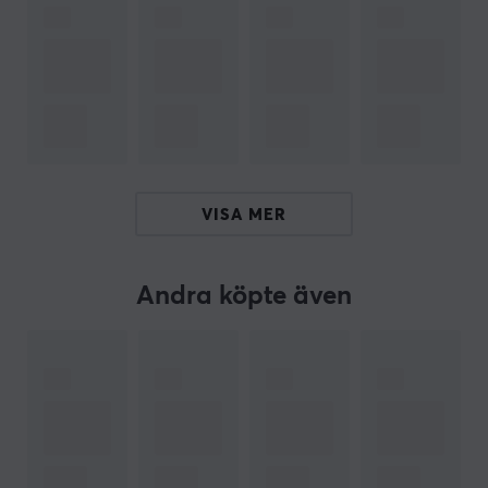
svett eller fukt. Designad för spelare som gillar kontroll
och stabilitet.
Artisan musmattor har 3 olika nivåer av fasthet när det
kommer till varje modell. De är Mid, Soft och Extra Soft.
Dessa 3 ger olika känslor när du använder musmattan.
Några saker att tänka på med detta är fasthet &
hastighet + stoppkraft. Till exempel: XSOFT har mer
VISA MER
kudde vilket ger mer kontroll och stoppkraft. MID
musmattan är tunnare och hårdare vilket förbättrar
hastigheten.
Andra köpte även
Alla Artisan musmattor håller längre om du tar hand
om dem. Att ha en musmattaborste rekommenderas
av oss på MaxGaming.
ARTIKELNUMMER