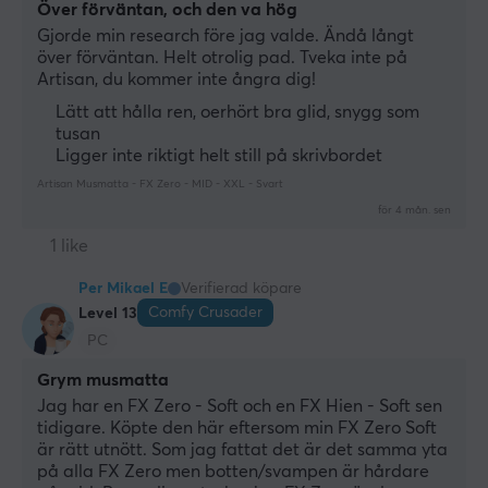
Över förväntan, och den va hög
Gjorde min research före jag valde. Ändå långt 
över förväntan. Helt otrolig pad. Tveka inte på 
Artisan, du kommer inte ångra dig!
Lätt att hålla ren, oerhört bra glid, snygg som
tusan
Ligger inte riktigt helt still på skrivbordet
Artisan Musmatta - FX Zero - MID - XXL - Svart
för 4 mån. sen
1 like
Per Mikael E
Verifierad köpare
Comfy Crusader
Level 13
PC
Grym musmatta
Jag har en FX Zero - Soft och en FX Hien - Soft sen 
tidigare. Köpte den här eftersom min FX Zero Soft 
är rätt utnött. Som jag fattat det är det samma yta 
på alla FX Zero men botten/svampen är hårdare 