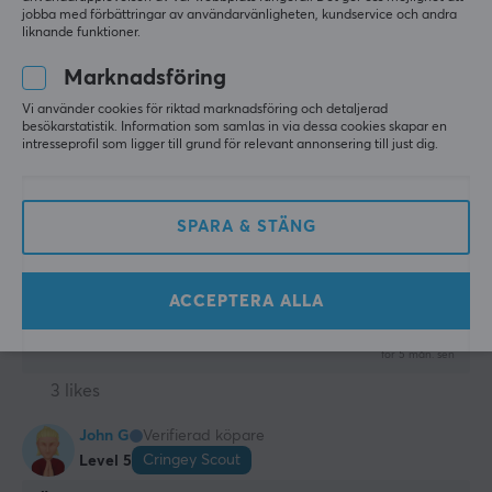
Visa original
jobba med förbättringar av användarvänligheten, kundservice och andra
liknande funktioner.
Artisan Musmatta - FX Zero - MID - XXL - Svart
för 3 mån. sen
Marknadsföring
2 likes
Vi använder cookies för riktad marknadsföring och detaljerad
besökarstatistik. Information som samlas in via dessa cookies skapar en
intresseprofil som ligger till grund för relevant annonsering till just dig.
nordin L
Verifierad köpare
Slow Specialist
Level 6
PC
SPARA & STÄNG
Bra musmatta men undvik orange, den blir väldigt 
smutsig
ACCEPTERA ALLA
Visa original
Artisan Musmatta - FX Zero - MID - XXL - Daidai Orange
för 5 mån. sen
3 likes
John G
Verifierad köpare
Cringey Scout
Level 5