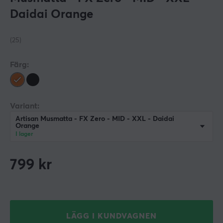
Daidai Orange
(25)
Färg:
Variant:
Artisan Musmatta - FX Zero - MID - XXL - Daidai
Orange
I lager
799
kr
LÄGG I KUNDVAGNEN