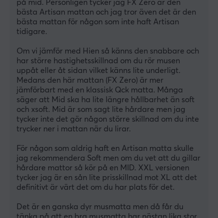
på mid. Personligen tycker jag FX Zero är den 
bästa Artisan mattan och jag tror även det är den 
bästa mattan för någon som inte haft Artisan 
tidigare.
Om vi jämför med Hien så känns den snabbare och 
har större hastighetsskillnad om du rör musen 
uppåt eller åt sidan vilket känns lite underligt. 
Medans den här mattan (FX Zero) är mer 
jämförbart med en klassisk Qck matta. Många 
säger att Mid ska ha lite längre hållbarhet än soft 
och xsoft. Mid är som sagt lite hårdare men jag 
tycker inte det gör någon större skillnad om du inte 
trycker ner i mattan när du lirar. 
För någon som aldrig haft en Artisan matta skulle 
jag rekommendera Soft men om du vet att du gillar 
hårdare mattor så kör på en MID. XXL versionen 
tycker jag är en sån lite prisskillnad mot XL att det 
definitivt är värt det om du har plats för det.
Det är en ganska dyr musmatta men då får du 
tänka på att en bra musmatta har nästan lika stor 