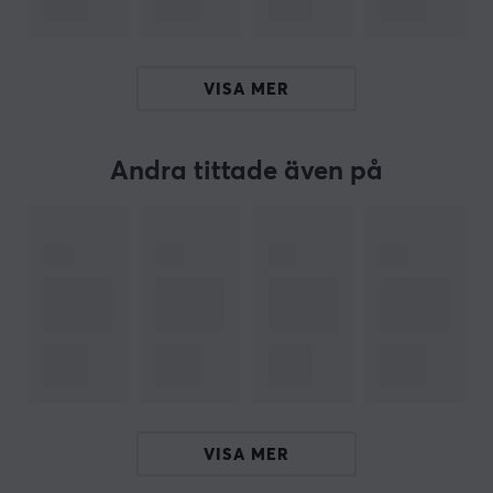
Vårt artikelnummer: 31372
Tillv. artikelnummer: FX-ZR-MD-XXL-D
VISA MER
OM VARUMÄRKET
Artisan
är en välkänd tillverkare av musmattor. Under
åren har de fått ett starkt omdöme bland vanliga
Andra tittade även på
användare och entusiaster inom gaming-communityn.
Artisan strävar alltid mot perfektion, de är aldrig nöjda
och utmanar alltid sig själva och branschen genom att
vara innovativa och inte tumma med kvaliteten.
Artisan producerar sina specialiserade musmattor i
Japan med högpresterande kvalitets material. Artisan
är tydliga med att produkten de producerar ska inte
bara ha hög kvalitet i material utan också ska vara
gjorda på tillverkningsmetoder som uppfyller hög
VISA MER
prestanda och kvalitet.