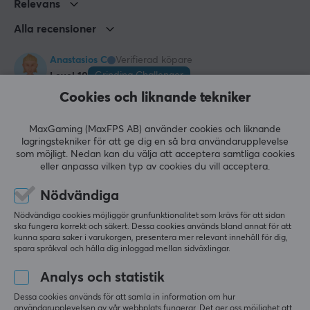
Relevans
Alla recensioner
Anastasios C
Verifierad köpare
Grinding Challenger
Level 10
Cookies och liknande tekniker
Tunnare än Zero och mer hård vid tryck gör den 
mer konsekvent och ger snabbare glid. Perfekt
MaxGaming (MaxFPS AB) använder cookies och liknande
Visa original
lagringstekniker för att ge dig en så bra användarupplevelse
som möjligt. Nedan kan du välja att acceptera samtliga cookies
Artisan Musmatta - FX Zero - MID - XXL - Daidai Orange
eller anpassa vilken typ av cookies du vill acceptera.
förra v.
Nödvändiga
0 likes
Nödvändiga cookies möjliggör grunfunktionalitet som krävs för att sidan
Eric V
Verifierad köpare
ska fungera korrekt och säkert. Dessa cookies används bland annat för att
kunna spara saker i varukorgen, presentera mer relevant innehåll för dig,
Super Challenger
Level 10
spara språkval och hålla dig inloggad mellan sidväxlingar.
PC
Analys och statistik
Mycket precis sikte och perfekt blandning av 
kontroll och hastighet
Dessa cookies används för att samla in information om hur
användarupplevelsen av vår webbplats fungerar. Det ger oss möjlighet att