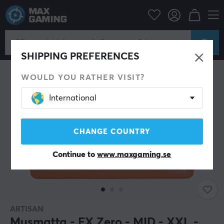
Datortillbehör
Musmatta
SHIPPING PREFERENCES
WOULD YOU RATHER VISIT?
International
CHANGE COUNTRY
Continue to
www.maxgaming.se
ARTISAN
Musmatta - FX Zero - MID - XXL -