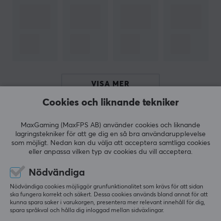
egenproducerade produkter inom tillbehörssegmentet.
Idag kan du hitta allt du behöver till din dator från
Deltaco, vare sig det gäller att sortera dina kablar på
ett snyggt sätt eller om du saknar sladdar för en
smidigare optimering.
Idag är Deltaco en av de största tillverkare av
VISA MER
hemelektronik i Sverige och har en hel del
Cookies och liknande tekniker
undertillverkare som
Nordic Home Culture
,
STREETZ
RECENSIONER (1)
FRÅGOR OCH SVAR (0)
COMMUNI
och Deltaco Smart Home. 2017 lanserade dom deras
MaxGaming (MaxFPS AB) använder cookies och liknande
gamingmärke
Deltaco Gaming
, som endast fokuserar
lagringstekniker för att ge dig en så bra användarupplevelse
som möjligt. Nedan kan du välja att acceptera samtliga cookies
på att utveckla gamingprodukter.
eller anpassa vilken typ av cookies du vill acceptera.
5
100%
5.0
Nödvändiga
4
0%
SPECIFIKATIONER
3
0%
Nödvändiga cookies möjliggör grunfunktionalitet som krävs för att sidan
ANSLUTNING
2
0%
ska fungera korrekt och säkert. Dessa cookies används bland annat för att
Baserat på 1 recension
1
0%
kunna spara saker i varukorgen, presentera mer relevant innehåll för dig,
Anslutning från
spara språkval och hålla dig inloggad mellan sidväxlingar.
DisplayPort (Hane)