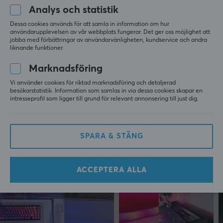
Analys och statistik
LÄMNA RECENSION
Anslutning till
Dessa cookies används för att samla in information om hur
Mini DisplayPort (Hane)
användarupplevelsen av vår webbplats fungerar. Det ger oss möjlighet att
Relevans
jobba med förbättringar av användarvänligheten, kundservice och andra
liknande funktioner.
EGENSKAPER
Alla recensioner
Marknadsföring
Formfaktor
Frode H
Verifierad köpare
Vi använder cookies för riktad marknadsföring och detaljerad
Rund
besökarstatistik. Information som samlas in via dessa cookies skapar en
Super Scout
Level 5
intresseprofil som ligger till grund för relevant annonsering till just dig.
Överföringshastighet
Deltaco DisplayPort till Mini Displayport Kabel 1m - Svart
10.8 Gb/s
för 9 mån. sen
SPARA & STÄNG
Pläterad kontakt
Guld
Mer från vårt Community
Färg
ACCEPTERA ALLA
Svart
MÅTT & VIKT