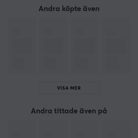
Överföringshastighet: 10.8 Gb/s
Andra köpte även
Maximal upplösning: 3840x2160 (Ultra HD)
Användningsområde: Anslutning av datorer till
skärmar
Typ av anslutning: DisplayPort (hane) till Mini
DisplayPort (hane)
Kablängd: 1 meter
ARTIKELNUMMER
VISA MER
Vårt artikelnummer: 17516
Tillv. artikelnummer: DP-1111
Andra tittade även på
OM VARUMÄRKET
Deltaco
- Allt inom hemelektronik. Vad som först
började som att importera kablar blev senare