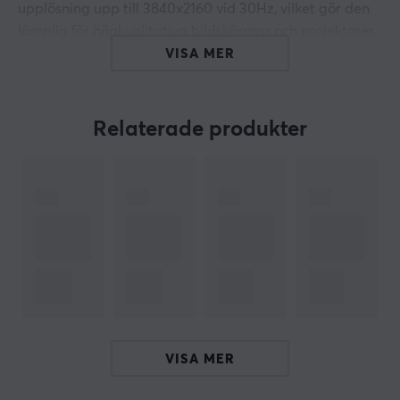
upplösning upp till 3840x2160 vid 30Hz, vilket gör den
lämplig för högkvalitativa bildskärmar och projektorer.
Den riktar sig till användare som behöver pålitliga och
VISA MER
effektiva anslutningar mellan sina enheter.
Denna kabel har guldpläterade kontakter som
Relaterade produkter
förbättrar signalöverföringen och minimerar korrosion,
vilket ger längre livslängd och bättre prestanda.
Anslutningen från en DisplayPort (hane) till en Mini
DisplayPort (hane) gör det enkelt att koppla ihop olika
typer av enheter, inklusive datorer och skärmar. Med en
längd på 1 meter ger kabeln flexibilitet i
installationsprocessen. Den runda formfaktorn bidrar
till enkel hantering och placering. Kabeln kommer från
Kina och är designad för att möta kraven hos tekniskt
kunniga användare.
VISA MER
Sammanfattning