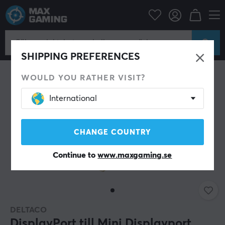
tortillbehör
Datakablar & adaptrar
Bildkabel
Displayport kabel
SHIPPING PREFERENCES
WOULD YOU RATHER VISIT?
International
CHANGE COUNTRY
Continue to
www.maxgaming.se
DELTACO
DisplayPort till Mini Displayport