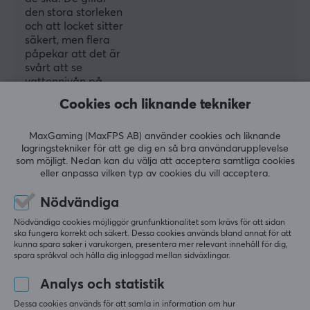
den stora storleken
och att locket sitter
säkert, men flera
påpekar att det är
svårt att se
vattennivån på
grund av flaskans
Cookies och liknande tekniker
färg.
Måttmarkeringarna
MaxGaming (MaxFPS AB) använder cookies och liknande
är svåra att tyda
lagringstekniker för att ge dig en så bra användarupplevelse
och locket är inte
som möjligt. Nedan kan du välja att acceptera samtliga cookies
alltid helt tätt.
eller anpassa vilken typ av cookies du vill acceptera.
Enkelt att rengöra
för hand och skakar
Nödvändiga
drycker väl.
Nödvändiga cookies möjliggör grunfunktionalitet som krävs för att sidan
ska fungera korrekt och säkert. Dessa cookies används bland annat för att
Sammanfattat med AI av GAMIFIERA.®
kunna spara saker i varukorgen, presentera mer relevant innehåll för dig,
spara språkval och hålla dig inloggad mellan sidväxlingar.
LÄMNA RECENSION
Analys och statistik
Relevans
Dessa cookies används för att samla in information om hur