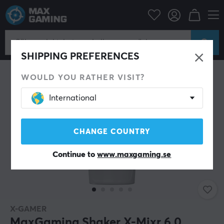
Hem & Fritid
Dryck & Kosttillskott
SHIPPING PREFERENCES
WOULD YOU RATHER VISIT?
International
CHANGE COUNTRY
Continue to
www.maxgaming.se
X-GAMER
MaxGaming Shaker X-Mixr 6.0