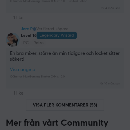
X-Gamer MaxGaming Shaker X-Mixr 6.0 - Limited Edtion
för 4 mån. sen
1 like
Jere P
Verifierad köpare
Legendary Wizard
Level 16
PC
Retro
En bra mixer, större än min tidigare och locket sitter 
säkert!
Visa original
X-Gamer MaxGaming Shaker X-Mixr 6.0
för 10 mån. sen
1 like
VISA FLER KOMMENTARER (53)
Mer från vårt Community