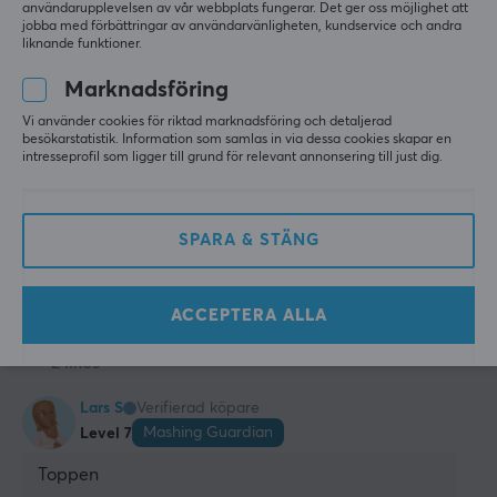
användarupplevelsen av vår webbplats fungerar. Det ger oss möjlighet att
Alla recensioner
jobba med förbättringar av användarvänligheten, kundservice och andra
liknande funktioner.
Ronnie F
Verifierad köpare
Marknadsföring
Sazzy Commander
Level 11
Vi använder cookies för riktad marknadsföring och detaljerad
PC
besökarstatistik. Information som samlas in via dessa cookies skapar en
intresseprofil som ligger till grund för relevant annonsering till just dig.
Drick ba
Ville se ut som den nörd jag är, och lyckades. Snygg 
och har fortfarande kvar all print, vilket inte är 
vanligt för shakers...
SPARA & STÄNG
Släcker törsten om du fyllt den korrekt
X-Gamer MaxGaming Shaker X-Mixr 6.0 - Limited Edtion
ACCEPTERA ALLA
för 5 mån. sen
2 likes
Lars S
Verifierad köpare
Mashing Guardian
Level 7
Toppen