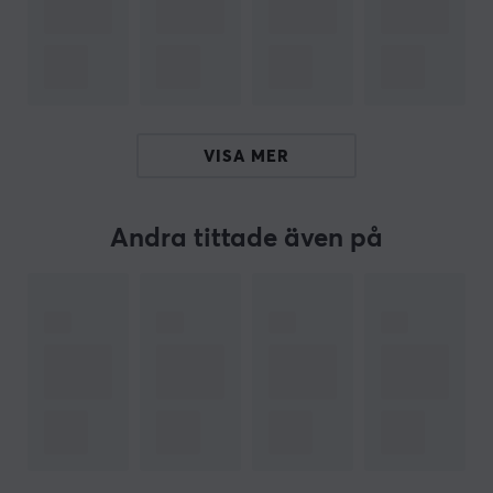
MÅTT & VIKT
Bredd
80 mm
VISA MER
Djup
80 mm
Höjd
Andra tittade även på
200 mm