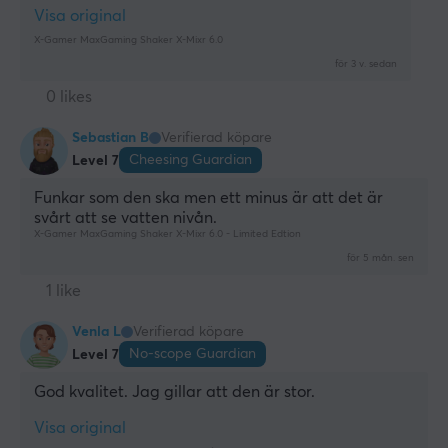
Visa original
X-Gamer MaxGaming Shaker X-Mixr 6.0
för 3 v. sedan
0 likes
Sebastian B
Verifierad köpare
Cheesing Guardian
Level 7
Funkar som den ska men ett minus är att det är 
svårt att se vatten nivån.
X-Gamer MaxGaming Shaker X-Mixr 6.0 - Limited Edtion
för 5 mån. sen
1 like
Venla L
Verifierad köpare
No-scope Guardian
Level 7
God kvalitet. Jag gillar att den är stor.
Visa original