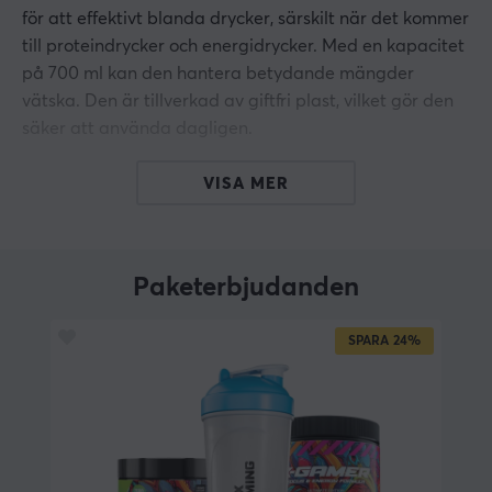
för att effektivt blanda drycker, särskilt när det kommer
till proteindrycker och energidrycker. Med en kapacitet
på 700 ml kan den hantera betydande mängder
vätska. Den är tillverkad av giftfri plast, vilket gör den
säker att använda dagligen.
Shakern är utrustad med ett avancerat mixernät på
VISA MER
toppen för att minimera klumpar i drycken. Det
integrerade locket förhindrar att det tappas bort och
säkerställer en säker förslutning. Shakern är
Paketerbjudanden
mikrovågs- och diskmaskinssäker, vilket underlättar
rengöring och gör den praktisk för daglig användning.
SPARA
24%
Med en måttskala graderad upp till 700 ml kan
användaren enkelt mäta exakta mängder för olika
drycker.
Sammanfattning