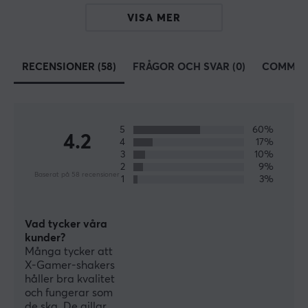
VISA MER
RECENSIONER (58)
FRÅGOR OCH SVAR (0)
COMMUN
5
60%
4.2
4
17%
3
10%
2
9%
Baserat på 58 recensioner
1
3%
Vad tycker våra
kunder?
Många tycker att
X-Gamer-shakers
håller bra kvalitet
och fungerar som
de ska. De gillar