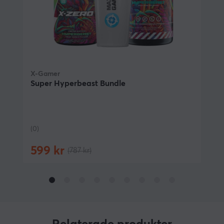
Giftfri plast för daglig användning
Kapacitet på 700 ml för stora drykvolymer
Optimal för träning och återhämtning
Avancerat mixernät för klumpfria drycker
Mikrovågs- och diskmaskinssäker för praktisk
rengöring
X-Gamer
Super Hyperbeast Bundle
ARTIKELNUMMER
(0)
Vårt artikelnummer: 12208
Tillv. artikelnummer: 7340136188955
599 kr
(787 kr)
OM VARUMÄRKET
Det populära kosttillskottet
X-Gamer
- En avancerad
och innovativ energi- & fokusdryck tillverkad i Sverige.
Ett perfekt kosttillskott för långa spelsessioner och