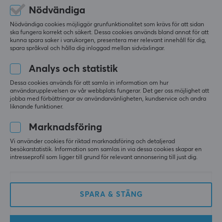
LAg
Nödvändiga
Nintendo Switch Game Traveler Deluxe System Fodral
Nödvändiga cookies möjliggör grunfunktionalitet som krävs för att sidan
i fjol
ska fungera korrekt och säkert. Dessa cookies används bland annat för att
kunna spara saker i varukorgen, presentera mer relevant innehåll för dig,
1 like
spara språkval och hålla dig inloggad mellan sidväxlingar.
adin
Analys och statistik
Cheesing Warrior
Level 8
Dessa cookies används för att samla in information om hur
PC
användarupplevelsen av vår webbplats fungerar. Det ger oss möjlighet att
jobba med förbättringar av användarvänligheten, kundservice och andra
ah fett tack willhelm
liknande funktioner.
i fjol
Marknadsföring
0 likes
Vi använder cookies för riktad marknadsföring och detaljerad
besökarstatistik. Information som samlas in via dessa cookies skapar en
intresseprofil som ligger till grund för relevant annonsering till just dig.
Mer från vårt Community
SPARA & STÄNG