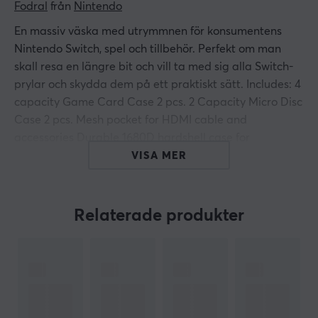
Fodral
 från 
Nintendo
En massiv väska med utrymmnen för konsumentens
Nintendo Switch, spel och tillbehör. Perfekt om man
skall resa en längre bit och vill ta med sig alla Switch-
prylar och skydda dem på ett praktiskt sätt. Includes: 4
capacity Game Card Case 2 pcs. 2 Capacity Micro Disc
Case 2 pcs. Mesh pocket for HDMI cable and
accessories Durable 1680D hardshell case for
maximum protection Comfortable carrying handle
VISA MER
ARTIKELNUMMER
Relaterade produkter
Vårt artikelnummer: 13327
Tillv. artikelnummer: NNS60
OM VARUMÄRKET
Nintendo
, generationer av gaming - Grundare av