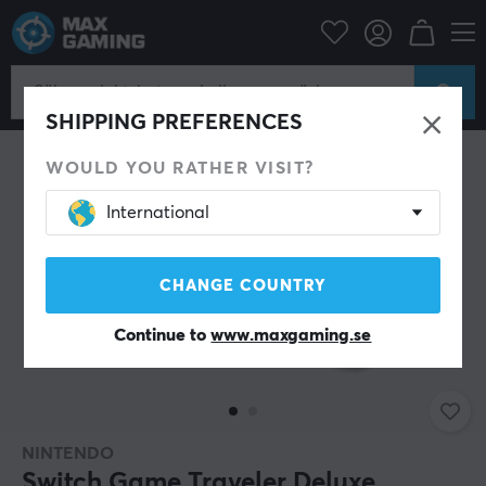
Konsol
Nintendo
Switch Tillbehör
Fodral
SHIPPING PREFERENCES
WOULD YOU RATHER VISIT?
International
CHANGE COUNTRY
Continue to
www.maxgaming.se
NINTENDO
Switch Game Traveler Deluxe