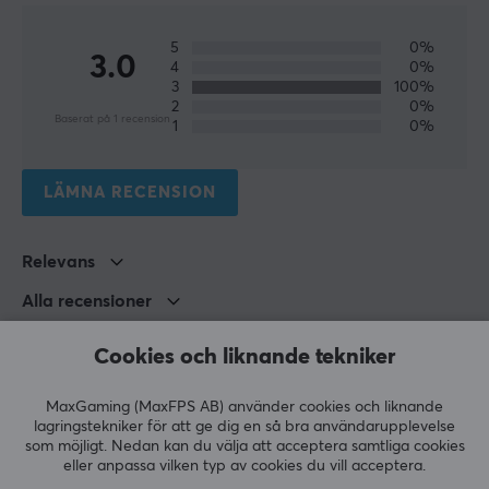
5
0%
3.0
4
0%
3
100%
2
0%
Baserat på 1 recension
1
0%
LÄMNA RECENSION
Relevans
Alla recensioner
adin
Cookies och liknande tekniker
Cheesing Warrior
Level 8
PC
MaxGaming (MaxFPS AB) använder cookies och liknande
lagringstekniker för att ge dig en så bra användarupplevelse
Köpa
som möjligt. Nedan kan du välja att acceptera samtliga cookies
Vill köpa men finns ej i lager
eller anpassa vilken typ av cookies du vill acceptera.