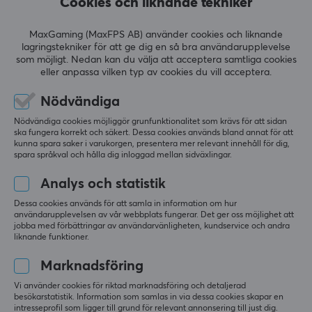
Cookies och liknande tekniker
Färg
RECENSIONER (0)
FRÅGOR OCH SVAR (0)
COMMUNI
Svart
MaxGaming (MaxFPS AB) använder cookies och liknande
lagringstekniker för att ge dig en så bra användarupplevelse
GARANTI
som möjligt. Nedan kan du välja att acceptera samtliga cookies
eller anpassa vilken typ av cookies du vill acceptera.
Producentens garanti
5
0%
0.0
4
0%
Nödvändiga
1 års garanti
3
0%
Nödvändiga cookies möjliggör grunfunktionalitet som krävs för att sidan
2
0%
Baserat på 0 recensioner
ska fungera korrekt och säkert. Dessa cookies används bland annat för att
1
0%
kunna spara saker i varukorgen, presentera mer relevant innehåll för dig,
spara språkval och hålla dig inloggad mellan sidväxlingar.
LÄMNA RECENSION
Analys och statistik
Dessa cookies används för att samla in information om hur
användarupplevelsen av vår webbplats fungerar. Det ger oss möjlighet att
jobba med förbättringar av användarvänligheten, kundservice och andra
liknande funktioner.
Mer från vårt Community
Marknadsföring
Vi använder cookies för riktad marknadsföring och detaljerad
besökarstatistik. Information som samlas in via dessa cookies skapar en
intresseprofil som ligger till grund för relevant annonsering till just dig.