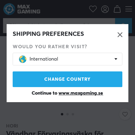
Konsol
Nintendo
Switch Tillbehör
Fodral
SHIPPING PREFERENCES
WOULD YOU RATHER VISIT?
International
CHANGE COUNTRY
Continue to
www.maxgaming.se
HORI
Vändbar Förvaringsväska för