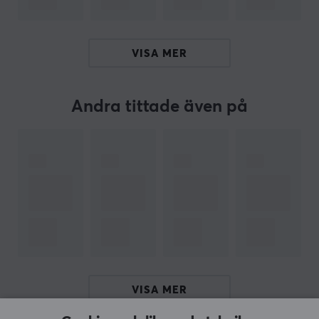
Populära konsolltillbehör från
Hori
- Grundat redan
1983 var Hori en av de första tredjeparts
tillbehörstillverkare i världen och har sedan dess varit
VISA MER
en av de ledande tillbehörstillverkare i Japan. Under
sin tid har dom vart pionjärer med att ta fram nya
koncept och samtidigt gjort gaming mer tillgängligt
Andra tittade även på
och roligare för alla.
Hori är en av de största kringutrustningstillverkarna för
Nintendo
,
Sony
och
Microsoft
i Japan och har under
sina många år i branschen skapat sig ett brett
sortiment. Trots deras breda sortiment så håller
fortfarande produkterna från Hori tillverkade med
baktanke och en hög kvalité.
SPECIFIKATIONER
VISA MER
EGENSKAPER