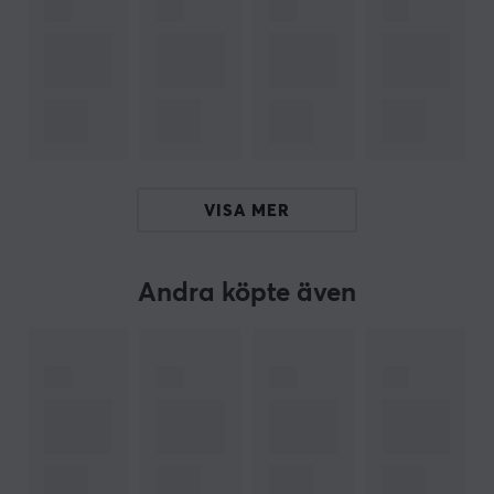
Sammanfattning
Rymligt och organiserat med plats för konsol och
tillbehör
Stilren och vändbar design
Hållbar med officiell Nintendo-licens
VISA MER
Kompatibel med Nintendo Switch 2, Switch och
OLED
Andra köpte även
ARTIKELNUMMER
Vårt artikelnummer: 35032
Tillv. artikelnummer: NSX-026E
OM VARUMÄRKET