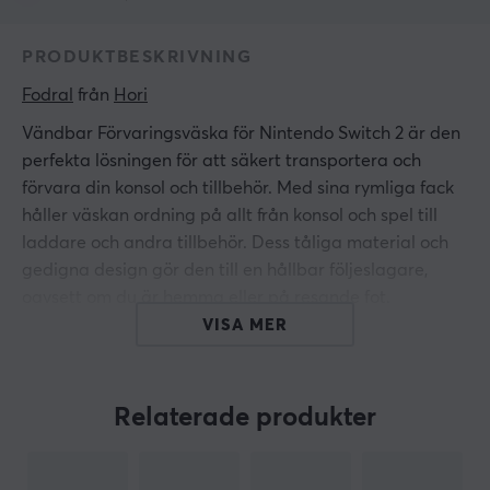
PRODUKTBESKRIVNING
Fodral
 från 
Hori
Vändbar Förvaringsväska för Nintendo Switch 2 är den
perfekta lösningen för att säkert transportera och
förvara din konsol och tillbehör. Med sina rymliga fack
håller väskan ordning på allt från konsol och spel till
laddare och andra tillbehör. Dess tåliga material och
gedigna design gör den till en hållbar följeslagare,
oavsett om du är hemma eller på resande fot.
VISA MER
Utmärkande för väskan är dess smarta, vändbara
design som låter dig anpassa stilen efter situation.
Kompatibilitet med Nintendo Switch 2, Nintendo Switch
Relaterade produkter
och Nintendo Switch OLED gör den till ett mångsidigt
val. Produkten är dessutom officiellt licensierad av
Nintendo.