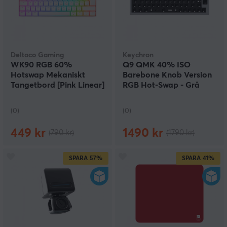
Deltaco Gaming
Keychron
WK90 RGB 60%
Q9 QMK 40% ISO
Hotswap Mekaniskt
Barebone Knob Version
Tangetbord [Pink Linear]
RGB Hot-Swap - Grå
- Vit (DEMO)
(DEMO)
(0)
(0)
449 kr
1490 kr
(790 kr)
(1790 kr)
SPARA
57%
SPARA
41%