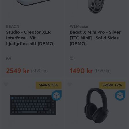
BEACN
WLMouse
Studio - Creator XLR
Beast X Mini Pro - Silver
Interface - Vit -
[TTC Nihil] - Solid Sides
Ljudgränssnitt (DEMO)
(DEMO)
(0)
(0)
2549 kr
1490 kr
(3190 kr)
(1790 kr)
SPARA
23%
SPARA
35%