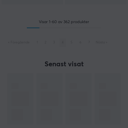
Visar
1-60
av
362
produkter
«
Föregående
1
2
3
4
5
6
7
Nästa
»
Senast visat