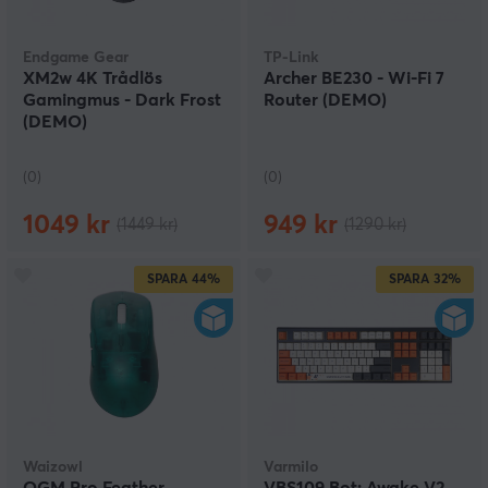
Endgame Gear
TP-Link
XM2w 4K Trådlös
Archer BE230 - Wi-Fi 7
Gamingmus - Dark Frost
Router (DEMO)
(DEMO)
(0)
(0)
1049 kr
949 kr
(1449 kr)
(1290 kr)
SPARA
44%
SPARA
32%
Waizowl
Varmilo