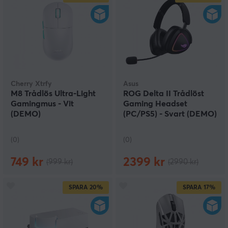
Cherry Xtrfy
Asus
M8 Trådlös Ultra-Light
ROG Delta II Trådlöst
Gamingmus - Vit
Gaming Headset
(DEMO)
(PC/PS5) - Svart (DEMO)
(0)
(0)
749 kr
2399 kr
(999 kr)
(2990 kr)
SPARA
20%
SPARA
17%