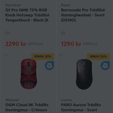
Keychron
Razer
Q1 Pro QMK 75% RGB
Barracuda Pro Trådlöst
Knob Hotswap Trådlöst
Gamingheadset - Svart
Tangentbord - Black [K
(DEMO)
Pro Red] (DEMO)
(0)
(0)
2290 kr
1290 kr
(2990 kr)
(1990 kr)
SPARA
25%
SPARA
36%
Waizowl
Lamzu
OGM Cloud 8K Trådlös
PARO Aurora Trådlös
Gamingmus - Crimson
Gamingmus - Svart