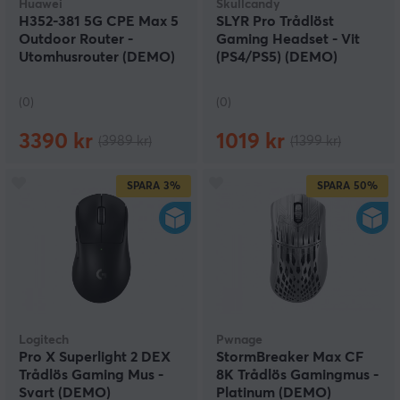
Huawei
Skullcandy
H352-381 5G CPE Max 5
SLYR Pro Trådlöst
Outdoor Router -
Gaming Headset - Vit
Utomhusrouter (DEMO)
(PS4/PS5) (DEMO)
(0)
(0)
3390 kr
1019 kr
(3989 kr)
(1399 kr)
SPARA
3%
SPARA
50%
Logitech
Pwnage
Pro X Superlight 2 DEX
StormBreaker Max CF
Trådlös Gaming Mus -
8K Trådlös Gamingmus -
Svart (DEMO)
Platinum (DEMO)