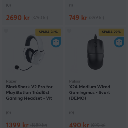
(0)
(1)
2690 kr
749 kr
(3790 kr)
(899 kr)
SPARA
26%
SPARA
29%
Razer
Pulsar
BlackShark V2 Pro for
X2A Medium Wired
PlayStation Trådlöst
Gamingmus - Svart
Gaming Headset - Vit
(DEMO)
(DEMO)
(0)
(0)
1399 kr
490 kr
(1889 kr)
(690 kr)