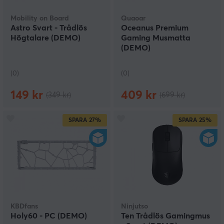
Mobility on Board
Quaoar
Astro Svart - Trådlös
Oceanus Premium
Högtalare (DEMO)
Gaming Musmatta
(DEMO)
(0)
(0)
149 kr
409 kr
(349 kr)
(699 kr)
SPARA
27%
SPARA
25%
KBDfans
Ninjutso
Holy60 - PC (DEMO)
Ten Trådlös Gamingmus