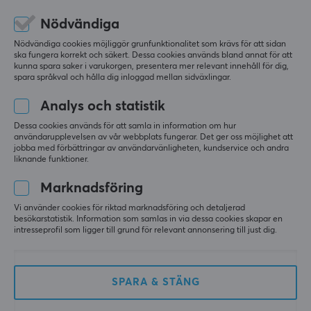
819 kr
1889 kr
(1599 kr)
(2089 kr)
Nödvändiga
Nödvändiga cookies möjliggör grunfunktionalitet som krävs för att sidan
ska fungera korrekt och säkert. Dessa cookies används bland annat för att
SPARA
40%
SPARA
12%
kunna spara saker i varukorgen, presentera mer relevant innehåll för dig,
spara språkval och hålla dig inloggad mellan sidväxlingar.
Analys och statistik
Dessa cookies används för att samla in information om hur
användarupplevelsen av vår webbplats fungerar. Det ger oss möjlighet att
jobba med förbättringar av användarvänligheten, kundservice och andra
liknande funktioner.
G-Wolves
WLMouse
Marknadsföring
HTS Plus 4K Trådlös
Sword X 8K Trådlös
Gamingmus - Violet
Gamingmus - Onyx
Vi använder cookies för riktad marknadsföring och detaljerad
(DEMO)
[Omron Opticals]
besökarstatistik. Information som samlas in via dessa cookies skapar en
(DEMO)
intresseprofil som ligger till grund för relevant annonsering till just dig.
(0)
(0)
1190 kr
1490 kr
SPARA & STÄNG
(1990 kr)
(1690 kr)