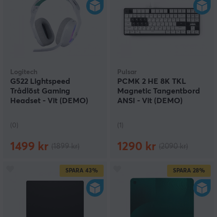
Logitech
Pulsar
G522 Lightspeed
PCMK 2 HE 8K TKL
Trådlöst Gaming
Magnetic Tangentbord
Headset - Vit (DEMO)
ANSI - Vit (DEMO)
(0)
(1)
1499 kr
1290 kr
(1899 kr)
(2090 kr)
SPARA
43%
SPARA
28%