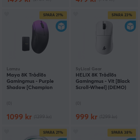
SPARA
21%
SPARA
23%
Lamzu
SyLical Gear
Maya 8K Trådlös
HELIX 8K Trådlös
Gamingmus - Purple
Gamingmus - Vit [Black
Shadow [Champion
Scroll-Wheel] (DEMO)
Edition] (DEMO)
(0)
(0)
1099 kr
999 kr
(1399 kr)
(1299 kr)
SPARA
21%
SPARA
38%