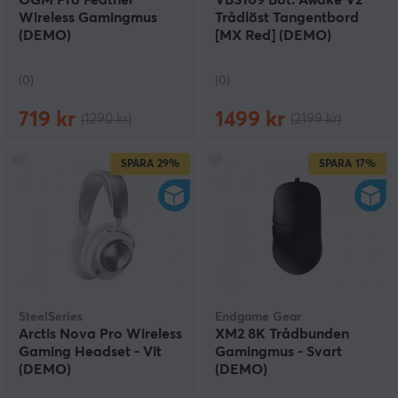
OGM Pro Feather
VBS109 Bot: Awake V2
Wireless Gamingmus
Trådlöst Tangentbord
(DEMO)
[MX Red] (DEMO)
(0)
(0)
719 kr
1499 kr
(1290 kr)
(2199 kr)
SPARA
29%
SPARA
17%
SteelSeries
Endgame Gear
Arctis Nova Pro Wireless
XM2 8K Trådbunden
Gaming Headset - Vit
Gamingmus - Svart
(DEMO)
(DEMO)