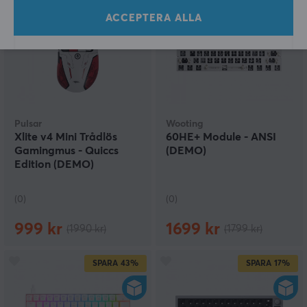
SPARA
50%
SPARA
6%
ACCEPTERA ALLA
Pulsar
Wooting
Xlite v4 Mini Trådlös
60HE+ Module - ANSI
Gamingmus - Quiccs
(DEMO)
Edition (DEMO)
(0)
(0)
999 kr
1699 kr
(1990 kr)
(1799 kr)
SPARA
43%
SPARA
17%