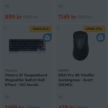
(0)
(0)
899 kr
1149 kr
(1089 kr)
(1490 kr)
SPARA
46%
SPARA
39%
Varmilo
RAWM
Victory 67 Tangentbord
ER21 Pro 8K Trådlös
Magnetisk Switch Hall
Gamingmus - Svart
Effect - ISO Nordic
(DEMO)
(DEMO)
(0)
(0)
1499 kr
479 kr
(2789 kr)
(790 kr)