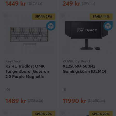
1449 kr
249 kr
(1849 kr)
(399 kr)
SPARA
29%
SPARA
14%
Keychron
ZOWIE by BenQ
K2 HE Trådlöst QMK
XL2586X+ 600Hz
Tangentbord [Gateron
Gamingskärm (DEMO)
2.0 Purple Magnetic
Switch] - Wood White
(DEMO)
(0)
(1)
1489 kr
11990 kr
(2089 kr)
(13990 kr)
SPARA
25%
SPARA
20%