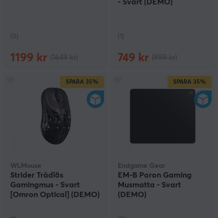
- Svart (DEMO)
(0)
(1)
1199 kr
749 kr
(1649 kr)
(999 kr)
SPARA
35%
SPARA
35%
WLMouse
Endgame Gear
Strider Trådlös
EM-B Poron Gaming
Gamingmus - Svart
Musmatta - Svart
[Omron Optical] (DEMO)
(DEMO)