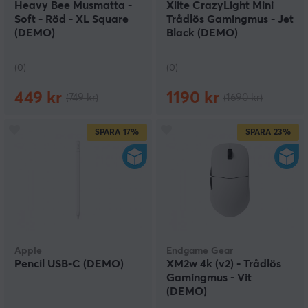
Heavy Bee Musmatta -
Xlite CrazyLight Mini
Soft - Röd - XL Square
Trådlös Gamingmus - Jet
(DEMO)
Black (DEMO)
(0)
(0)
449 kr
1190 kr
(749 kr)
(1690 kr)
SPARA
17%
SPARA
23%
Apple
Endgame Gear
Pencil USB-C (DEMO)
XM2w 4k (v2) - Trådlös
Gamingmus - Vit
(DEMO)