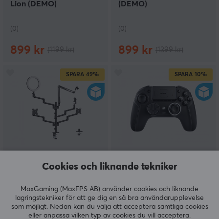
Lion (DEMO)
(DEMO)
(0)
(0)
899 kr
899 kr
(1199 kr)
(1399 kr)
SPARA
49%
SPARA
10%
MaxMount
Nacon
Cookies och liknande tekniker
Desktop Multi-Mount -
Revolution 5 Pro
Allt i ett Streaming
Wireless Controller -
Stativ (DEMO)
Svart Trådlös Kontroll
MaxGaming (MaxFPS AB) använder cookies och liknande
(DEMO)
lagringstekniker för att ge dig en så bra användarupplevelse
som möjligt. Nedan kan du välja att acceptera samtliga cookies
(0)
(0)
eller anpassa vilken typ av cookies du vill acceptera.