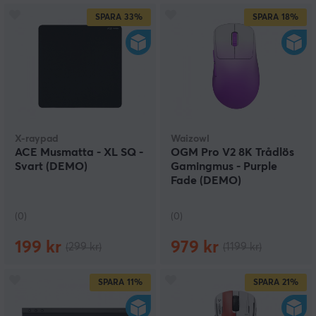
SPARA
33%
SPARA
18%
X-raypad
Waizowl
ACE Musmatta - XL SQ -
OGM Pro V2 8K Trådlös
Svart (DEMO)
Gamingmus - Purple
Fade (DEMO)
(0)
(0)
199 kr
979 kr
(299 kr)
(1199 kr)
SPARA
11%
SPARA
21%