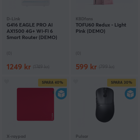
D-Link
KBDfans
G416 EAGLE PRO AI
TOFU60 Redux - Light
AX1500 4G+ Wi-Fi 6
Pink (DEMO)
Smart Router (DEMO)
(0)
(0)
1249 kr
599 kr
(1749 kr)
(799 kr)
SPARA
40%
SPARA
30%
X-raypad
Pulsar