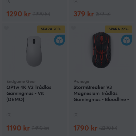
(1)
(0)
1290 kr
379 kr
(1990 kr)
(579 kr)
SPARA
20%
SPARA
22%
Endgame Gear
Pwnage
OP1w 4K V2 Trådlös
StormBreaker V3
Gamingmus - Vit
Magnesium Trådlös
(DEMO)
Gamingmus - Bloodline -
Limited Edition (DEMO)
(0)
(0)
1190 kr
1790 kr
(1490 kr)
(2290 kr)