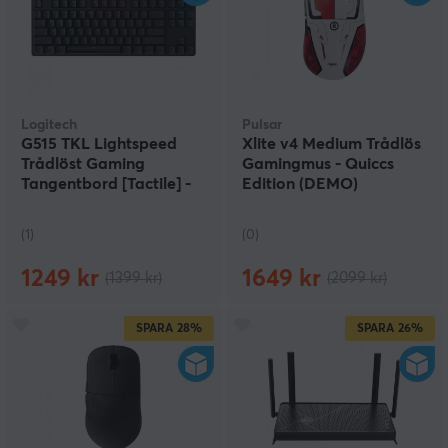
Logitech
Pulsar
G515 TKL Lightspeed
Xlite v4 Medium Trådlös
Trådlöst Gaming
Gamingmus - Quiccs
Tangentbord [Tactile] -
Edition (DEMO)
Svart (DEMO)
(1)
(0)
1249 kr
1649 kr
(1399 kr)
(2099 kr)
SPARA
28%
SPARA
26%