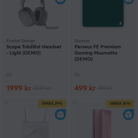
Fractal Design
Quaoar
Scape Trådlöst Headset
Perseus FE Premium
- Light (DEMO)
Gaming Musmatta
(DEMO)
(0)
(0)
1999 kr
499 kr
(2339 kr)
(749 kr)
SPARA
29%
SPARA
25%