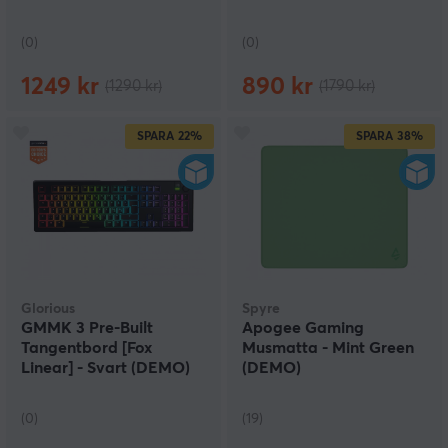
(0)
(0)
1249 kr
890 kr
(1290 kr)
(1790 kr)
SPARA
22%
SPARA
38%
Glorious
Spyre
GMMK 3 Pre-Built
Apogee Gaming
Tangentbord [Fox
Musmatta - Mint Green
Linear] - Svart (DEMO)
(DEMO)
(0)
(19)