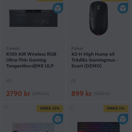
Corsair
Pulsar
K100 AIR Wireless RGB
X2-H High Hump eS
Ultra-Thin Gaming
Trådlös Gamingmus -
Tangentbord[MX ULP
Svart (DEMO)
Tactile]-Svart(DEMO)
(0)
(1)
2790 kr
899 kr
(3190 kr)
(1590 kr)
SPARA
32%
SPARA
5%