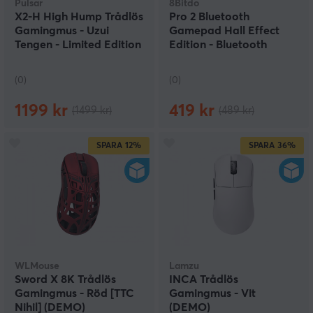
Pulsar
8Bitdo
X2-H High Hump Trådlös
Pro 2 Bluetooth
Gamingmus - Uzui
Gamepad Hall Effect
Tengen - Limited Edition
Edition - Bluetooth
(DEMO)
Handkontroll - SvartPro
2 Bluetooth Gamepad
(0)
(0)
Hall Effect Edition -
Bluetooth Handkontroll
1199 kr
419 kr
(1499 kr)
(489 kr)
- Svart (DEMO)
SPARA
12%
SPARA
36%
WLMouse
Lamzu
Sword X 8K Trådlös
INCA Trådlös
Gamingmus - Röd [TTC
Gamingmus - Vit
Nihil] (DEMO)
(DEMO)