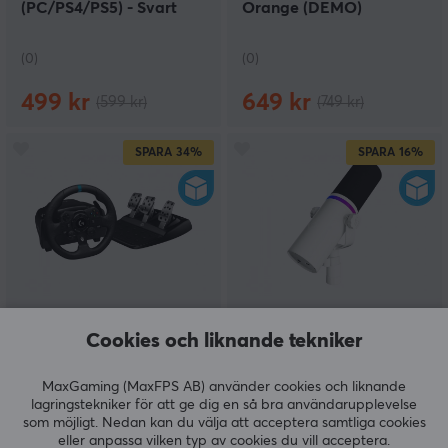
(PC/PS4/PS5) - Svart
Orange (DEMO)
(DEMO)
(0)
(0)
499 kr
649 kr
(599 kr)
(749 kr)
SPARA
34%
SPARA
16%
Logitech
BEACN
Cookies och liknande tekniker
TrueForce G923 Racing
USB-C RGB Dynamisk
Wheel (PC/XBOX)
Podcastmikrofon - Vit
(DEMO)
(DEMO)
MaxGaming (MaxFPS AB) använder cookies och liknande
lagringstekniker för att ge dig en så bra användarupplevelse
som möjligt. Nedan kan du välja att acceptera samtliga cookies
(0)
(0)
eller anpassa vilken typ av cookies du vill acceptera.