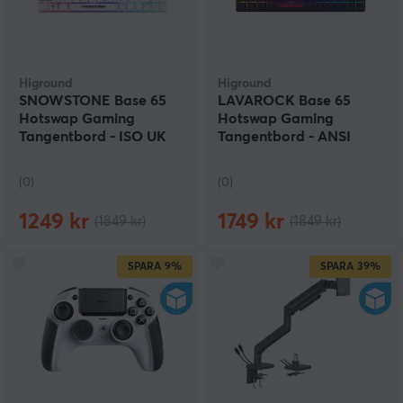
Higround
Higround
SNOWSTONE Base 65
LAVAROCK Base 65
Hotswap Gaming
Hotswap Gaming
Tangentbord - ISO UK
Tangentbord - ANSI
[White Flame] (DEMO)
[White Flame] (DEMO)
(0)
(0)
1249 kr
1749 kr
(1849 kr)
(1849 kr)
SPARA
9%
SPARA
39%