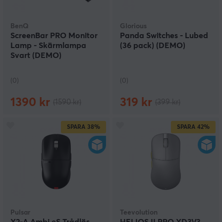
BenQ
Glorious
ScreenBar PRO Monitor
Panda Switches - Lubed
Lamp - Skärmlampa
(36 pack) (DEMO)
Svart (DEMO)
(0)
(0)
1390 kr
319 kr
(1590 kr)
(399 kr)
SPARA
38%
SPARA
42%
Pulsar
Teevolution