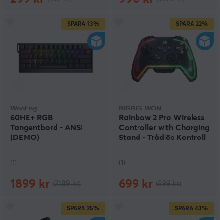
SPARA
13%
SPARA
22%
Wooting
BIGBIG WON
60HE+ RGB
Rainbow 2 Pro Wireless
Tangentbord - ANSI
Controller with Charging
(DEMO)
Stand - Trådlös Kontroll
(DEMO)
(1)
(1)
1899 kr
699 kr
(2189 kr)
(899 kr)
SPARA
25%
SPARA
43%