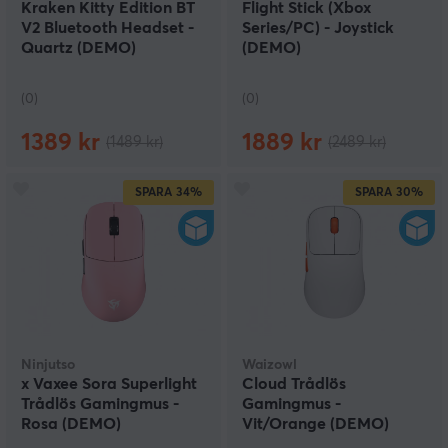
Kraken Kitty Edition BT
Flight Stick (Xbox
V2 Bluetooth Headset -
Series/PC) - Joystick
Quartz (DEMO)
(DEMO)
(0)
(0)
1389 kr
1889 kr
(1489 kr)
(2489 kr)
SPARA
34%
SPARA
30%
Ninjutso
Waizowl
x Vaxee Sora Superlight
Cloud Trådlös
Trådlös Gamingmus -
Gamingmus -
Rosa (DEMO)
Vit/Orange (DEMO)