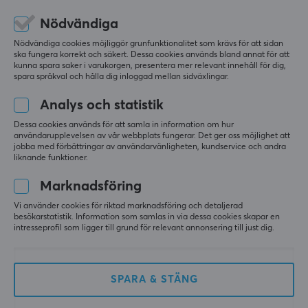
2599 kr
2999 kr
(3949 kr)
(3589 kr)
Nödvändiga
Nödvändiga cookies möjliggör grunfunktionalitet som krävs för att sidan
ska fungera korrekt och säkert. Dessa cookies används bland annat för att
SPARA
25%
SPARA
38%
kunna spara saker i varukorgen, presentera mer relevant innehåll för dig,
spara språkval och hålla dig inloggad mellan sidväxlingar.
Analys och statistik
Dessa cookies används för att samla in information om hur
användarupplevelsen av vår webbplats fungerar. Det ger oss möjlighet att
jobba med förbättringar av användarvänligheten, kundservice och andra
liknande funktioner.
Turtle Beach
La Onda
Marknadsföring
Recon 70 Multiplatform
Smooth Criminal -
Gaming Headset - Vit
Gaming Musmatta - L -
Vi använder cookies för riktad marknadsföring och detaljerad
(DEMO)
Vit (DEMO)
besökarstatistik. Information som samlas in via dessa cookies skapar en
intresseprofil som ligger till grund för relevant annonsering till just dig.
(0)
(0)
299 kr
279 kr
SPARA & STÄNG
(399 kr)
(449 kr)