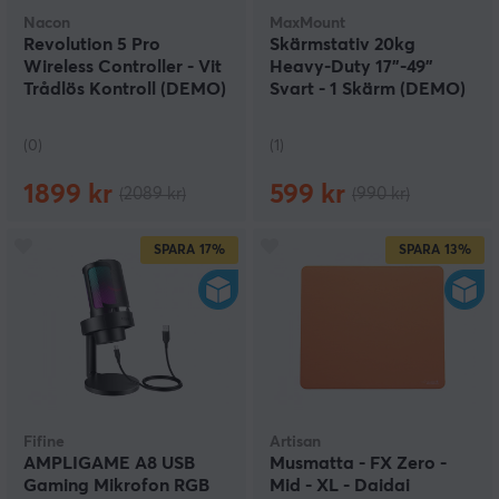
Nacon
MaxMount
Revolution 5 Pro
Skärmstativ 20kg
Wireless Controller - Vit
Heavy-Duty 17”-49”
Trådlös Kontroll (DEMO)
Svart - 1 Skärm (DEMO)
(0)
(1)
1899 kr
599 kr
(2089 kr)
(990 kr)
SPARA
17%
SPARA
13%
Fifine
Artisan
AMPLIGAME A8 USB
Musmatta - FX Zero -
Gaming Mikrofon RGB
Mid - XL - Daidai