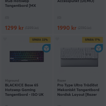
RGB Hotswap
Accesspunkt (DEMO)
Tangentbord [MX
Brown] (DEMO)
(0)
(0)
1299 kr
1990 kr
(1399 kr)
(2190 kr)
SPARA
32%
SPARA
17%
Higround
Razer
BLACKICE Base 65
Pro Type Ultra Trådlöst
Hotswap Gaming
Mekaniskt Tangentbord
Tangentbord - ISO UK
Nordisk Layout [Razer
[White Flame] (DEMO)
Yellow] (DEMO)