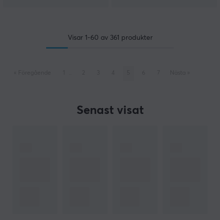
Visar
1-60
av
361
produkter
«
Föregående
1
..
2
3
4
5
6
7
Nästa
»
Senast visat