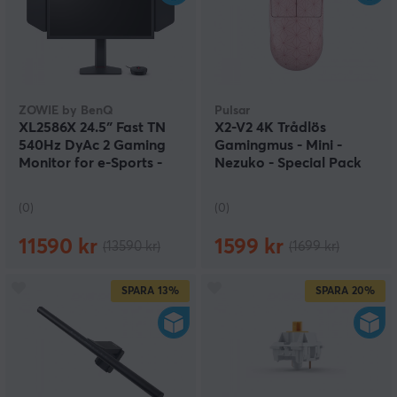
ZOWIE by BenQ
Pulsar
XL2586X 24.5″ Fast TN
X2-V2 4K Trådlös
540Hz DyAc 2 Gaming
Gamingmus - Mini -
Monitor for e-Sports -
Nezuko - Special Pack
Gamingskärm (DEMO)
(DEMO)
(0)
(0)
11590 kr
1599 kr
(13590 kr)
(1699 kr)
SPARA
13%
SPARA
20%