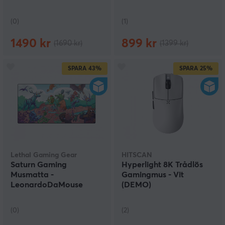
(0)
(1)
1490 kr
899 kr
(1690 kr)
(1399 kr)
SPARA
43%
SPARA
25%
Lethal Gaming Gear
HITSCAN
Saturn Gaming
Hyperlight 8K Trådlös
Musmatta -
Gamingmus - Vit
LeonardoDaMouse
(DEMO)
Battle - XXL - Limited
Edition (DEMO)
(0)
(2)