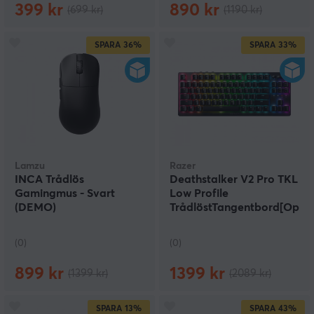
399 kr
890 kr
(699 kr)
(1190 kr)
SPARA
36%
SPARA
33%
Lamzu
Razer
INCA Trådlös
Deathstalker V2 Pro TKL
Gamingmus - Svart
Low Profile
(DEMO)
TrådlöstTangentbord[Optic
Red]-Svart(DEMO)
(0)
(0)
899 kr
1399 kr
(1399 kr)
(2089 kr)
SPARA
13%
SPARA
43%