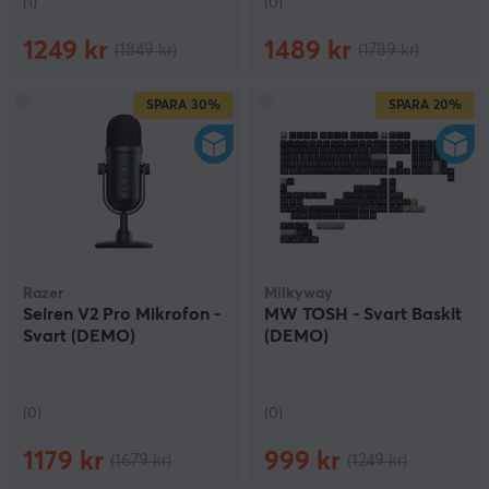
(1)
(0)
1249 kr
1489 kr
(1849 kr)
(1789 kr)
SPARA
30%
SPARA
20%
Razer
Milkyway
Seiren V2 Pro Mikrofon -
MW TOSH - Svart Baskit
Svart (DEMO)
(DEMO)
(0)
(0)
1179 kr
999 kr
(1679 kr)
(1249 kr)