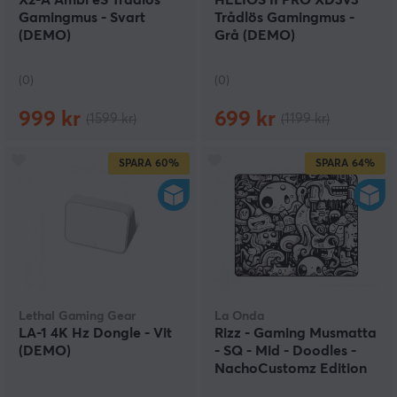
X2-A Ambi eS Trådlös
HELIOS II PRO XD3V3
Gamingmus - Svart
Trådlös Gamingmus -
(DEMO)
Grå (DEMO)
(0)
(0)
999 kr
699 kr
(1599 kr)
(1199 kr)
SPARA
60%
SPARA
64%
Lethal Gaming Gear
La Onda
LA-1 4K Hz Dongle - Vit
Rizz - Gaming Musmatta
(DEMO)
- SQ - Mid - Doodles -
NachoCustomz Edition
(DEMO)