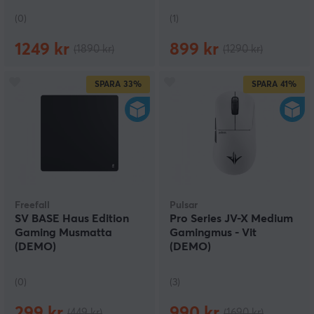
(0)
(1)
1249 kr
899 kr
(1890 kr)
(1290 kr)
SPARA
33%
SPARA
41%
Freefall
Pulsar
SV BASE Haus Edition
Pro Series JV-X Medium
Gaming Musmatta
Gamingmus - Vit
(DEMO)
(DEMO)
(0)
(3)
299 kr
990 kr
(449 kr)
(1690 kr)