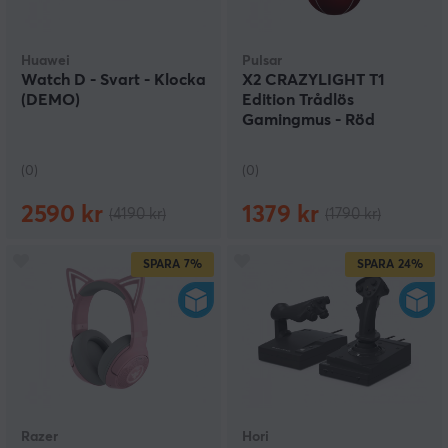
Huawei
Pulsar
Watch D - Svart - Klocka
X2 CRAZYLIGHT T1
(DEMO)
Edition Trådlös
Gamingmus - Röd
(DEMO)
(0)
(0)
2590 kr
1379 kr
(4190 kr)
(1790 kr)
SPARA
7%
SPARA
24%
Razer
Hori