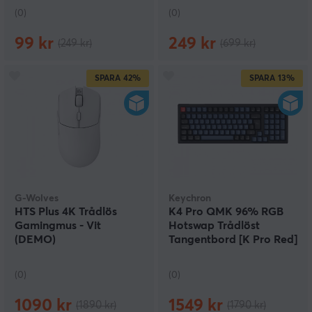
(0)
(0)
99 kr
249 kr
(249 kr)
(699 kr)
SPARA
42%
SPARA
13%
G-Wolves
Keychron
HTS Plus 4K Trådlös
K4 Pro QMK 96% RGB
Gamingmus - Vit
Hotswap Trådlöst
(DEMO)
Tangentbord [K Pro Red]
(DEMO)
(0)
(0)
1090 kr
1549 kr
(1890 kr)
(1790 kr)