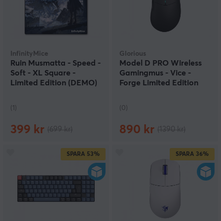
InfinityMice
Glorious
Ruin Musmatta - Speed -
Model D PRO Wireless
Soft - XL Square -
Gamingmus - Vice -
Limited Edition (DEMO)
Forge Limited Edition
(DEMO)
(1)
(0)
399 kr
890 kr
(699 kr)
(1390 kr)
SPARA
53%
SPARA
36%