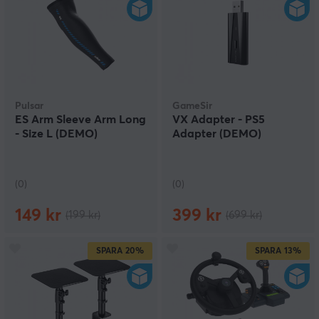
Pulsar
GameSir
ES Arm Sleeve Arm Long
VX Adapter - PS5
- Size L (DEMO)
Adapter (DEMO)
(0)
(0)
149 kr
399 kr
(199 kr)
(699 kr)
SPARA
20%
SPARA
13%