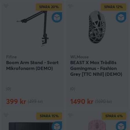
SPARA
20%
SPARA
12%
Fifine
WLMouse
Boom Arm Stand - Svart
BEAST X Max Trådlös
Mikrofonarm (DEMO)
Gamingmus - Fashion
Grey [TTC Nihil] (DEMO)
(0)
(0)
399 kr
1490 kr
(499 kr)
(1690 kr)
SPARA
15%
SPARA
6%