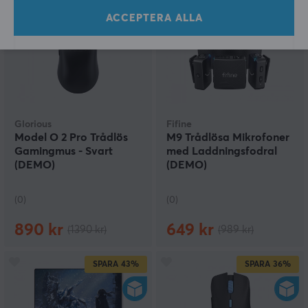
SPARA
36%
SPARA
34%
ACCEPTERA ALLA
Glorious
Fifine
Model O 2 Pro Trådlös
M9 Trådlösa Mikrofoner
Gamingmus - Svart
med Laddningsfodral
(DEMO)
(DEMO)
(0)
(0)
890 kr
649 kr
(1390 kr)
(989 kr)
SPARA
43%
SPARA
36%