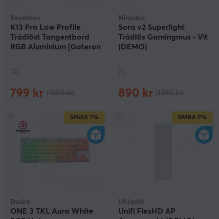
Keychron
Ninjutso
K13 Pro Low Profile
Sora v2 Superlight
Trådlöst Tangentbord
Trådlös Gamingmus - Vit
RGB Aluminium [Gateron
(DEMO)
G Pro Red] (DEMO)
(0)
(1)
799 kr
890 kr
(1690 kr)
(1390 kr)
SPARA
7%
SPARA
9%
Ducky
Ubiquiti
ONE 3 TKL Aura White
Unifi FlexHD AP