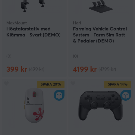
MaxMount
Hori
Högtalarstativ med
Farming Vehicle Control
Klämma - Svart (DEMO)
System - Farm Sim Ratt
& Pedaler (DEMO)
(0)
(0)
399 kr
4199 kr
(499 kr)
(4799 kr)
SPARA
20%
SPARA
14%