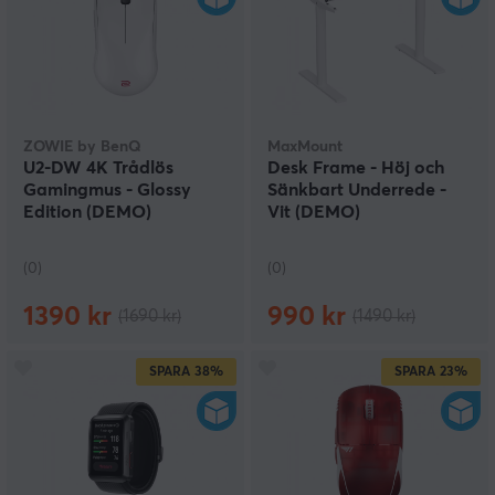
ZOWIE by BenQ
MaxMount
U2-DW 4K Trådlös
Desk Frame - Höj och
Gamingmus - Glossy
Sänkbart Underrede -
Edition (DEMO)
Vit (DEMO)
(0)
(0)
1390 kr
990 kr
(1690 kr)
(1490 kr)
SPARA
38%
SPARA
23%