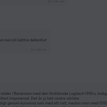
för 3 mån. sen
m kan bli bättre defenitivt
för 2 mån. sen
vtider i Raceroom med den föråldrade Logitech f310:n, insåg j
t klart imponerad. Det är ju helt andra världar.
midigt genom kurvorna som med ett ratt, medan man med f310