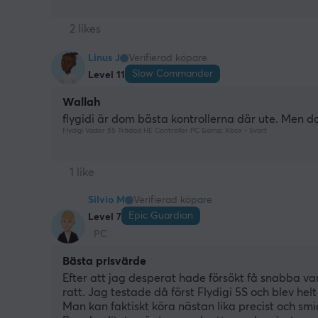
2 likes
Linus J
Verifierad köpare
Slow Commander
Level 11
Wallah
flygidi är dom bästa kontrollerna där ute. Men do
Flydigi Vader 5S Trådad HE Controller PC &amp; Xbox - Svart
1 like
Silvio M
Verifierad köpare
Epic Guardian
Level 7
PC
Bästa prisvärde
Efter att jag desperat hade försökt få snabba var
ratt. Jag testade då först Flydigi 5S och blev hel
Man kan faktiskt köra nästan lika precist och s