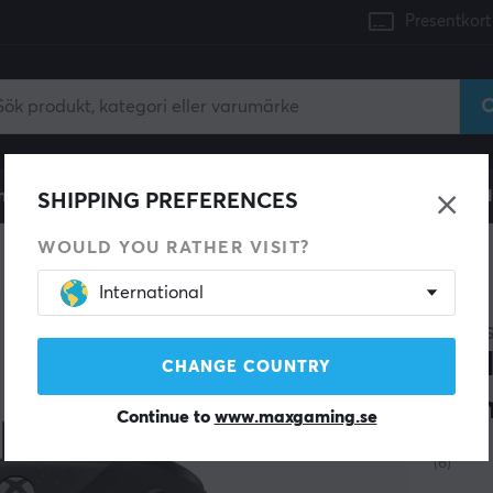
Presentkort
mingdator
Konsol
Gamingstol
Mobiltillbehör
H
SHIPPING PREFERENCES
WOULD YOU RATHER VISIT?
International
FLYDIG
Vad
CHANGE COUNTRY
Con
Continue to
www.maxgaming.se
(6)