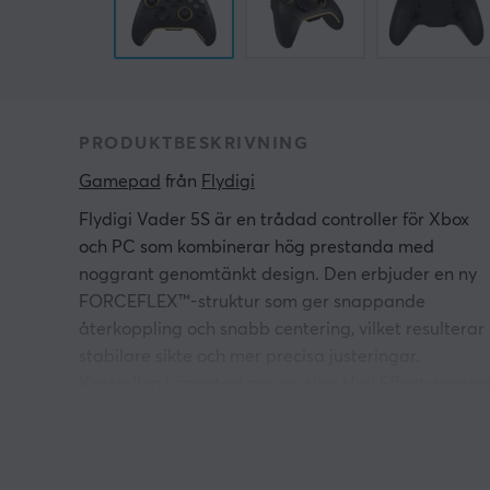
PRODUKTBESKRIVNING
Gamepad
 från 
Flydigi
Flydigi Vader 5S är en trådad controller för Xbox
och PC som kombinerar hög prestanda med
noggrant genomtänkt design. Den erbjuder en ny
FORCEFLEX™-struktur som ger snappande
återkoppling och snabb centering, vilket resulterar 
stabilare sikte och mer precisa justeringar.
Kontrollen kännetecknas av sina Hall Effect-sensor
som säkerställer långvarig noggrannhet och
minimerar driftsproblem även efter 10 miljoner
cykler.