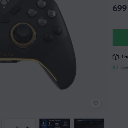
699
Lag
I lage