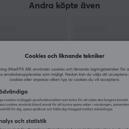
Andra köpte även
Cookies och liknande tekniker
g (MaxFPS AB) använder cookies och liknande lagringstekniker för a
ra användarupplevelse som möjligt. Nedan kan du välja att acceptera 
cookies eller anpassa vilken typ av cookies du vill acceptera.
VISA MER
ödvändiga
 cookies möjliggör grunfunktionalitet som krävs för att sidan ska fungera korrekt
ssa cookies används bland annat för att kunna spara saker i varukorgen, presente
nnehåll för dig, spara språkval och hålla dig inloggad mellan sidväxlingar.
Andra tittade även på
alys och statistik