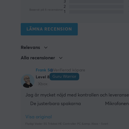
3
2
Baserat på 6 recensioner
1
LÄMNA RECENSION
Relevans
Alla recensioner
Frank S
Verifierad köpare
Guru Warrior
Level 8
Xbox
Jag är mycket nöjd med kontrollen och leveransen
De justerbara spakarna
Mikrofonen 
Visa original
Flydigi Vader 5S Trådad HE Controller PC &amp; Xbox - Svart