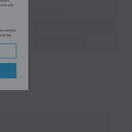
bplats
rvice och
som samlas
just dig.