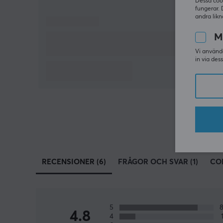
Dessa coo
fungerar. 
andra likn
M
Vi använde
in via des
RECENSIONER (6)
FRÅGOR OCH SVAR (1)
CO
5
4.8
4