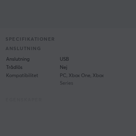
SPECIFIKATIONER
ANSLUTNING
Anslutning
USB
Trådlös
Nej
Kompatibilitet
PC, Xbox One, Xbox
Series
EGENSKAPER
Färg
Svart
GARANTI