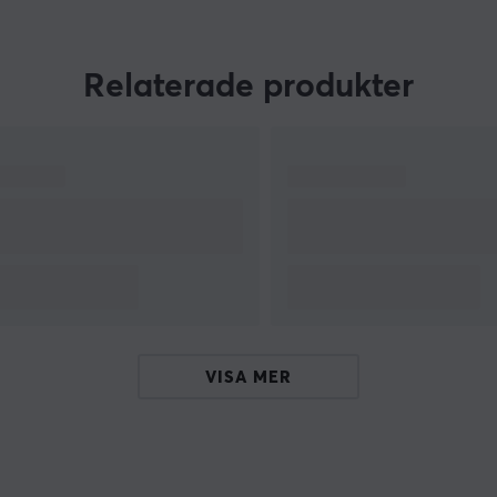
precis styrning. Flydigi är marknadsledande i
e,
Kina och ett populärt val bland gamers världen
över, särskilt inom e-sport och mobil gaming.
Relaterade produkter
Med över ett decennium av forskning och
utveckling har Flydigi skapat prisbelönta och
högpresterande spelkontroller som ger
konsolkänsla på mobila enheter. Deras
handkontroller kombinerar banbrytande teknik
med ergonomisk design för att ge spelare
maximal kontroll och komfort. Oavsett om du
spelar på Android, iOS, PC eller surfplatta,
erbjuder Flydigi den bästa spelupplevelsen på
marknaden
VISA MER