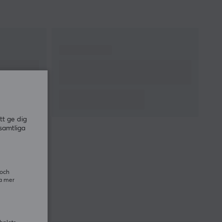
tt ge dig
samtliga
 och
ra mer