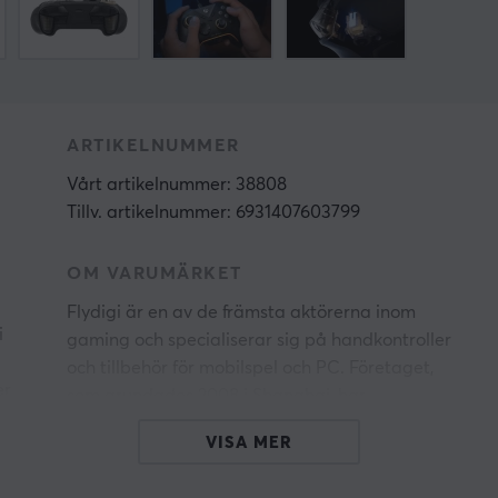
ARTIKELNUMMER
Vårt artikelnummer: 38808
Tillv. artikelnummer: 6931407603799
OM VARUMÄRKET
Flydigi är en av de främsta aktörerna inom
i
gaming och specialiserar sig på handkontroller
och tillbehör för mobilspel och PC. Företaget,
er
som grundades 2008 i Shanghai, har
revolutionerat spelupplevelsen med innovativa
VISA MER
teknologier som CapAir Mapping, Flymapping
och Foxspeed, vilket ger extremt låg latens och