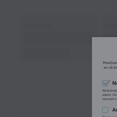
MaxGamin
en så b
N
Nödvändiga
säkert. De
relevant i
An