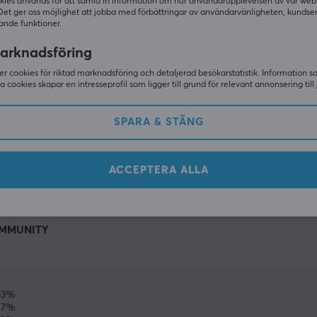
kies används för att samla in information om hur användarupplevelsen av vår web
Det ger oss möjlighet att jobba med förbättringar av användarvänligheten, kundse
ande funktioner.
arknadsföring
r cookies för riktad marknadsföring och detaljerad besökarstatistik. Information 
sa cookies skapar en intresseprofil som ligger till grund för relevant annonsering till 
SPARA & STÄNG
VISA MER
ACCEPTERA ALLA
MMUNITY
83%
17%