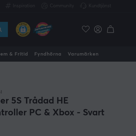
Inspiration
Community
Kundtjänst
em & Fritid
Fyndhörna
Varumärken
I
er 5S Trådad HE
troller PC & Xbox - Svart