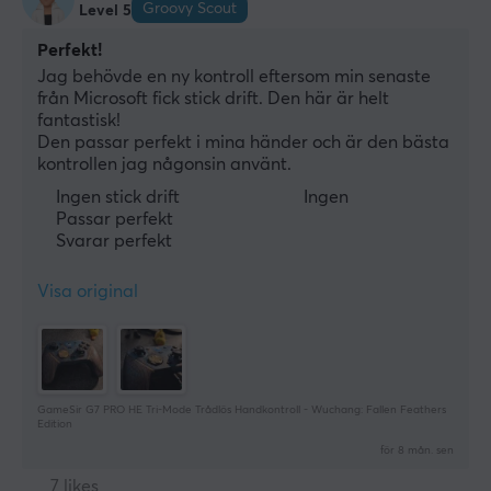
Groovy Scout
Level 5
Perfekt!
Jag behövde en ny kontroll eftersom min senaste 
från Microsoft fick stick drift. Den här är helt 
fantastisk!
Den passar perfekt i mina händer och är den bästa 
kontrollen jag någonsin använt.
Ingen stick drift
Ingen
Passar perfekt
Svarar perfekt
Visa original
GameSir G7 PRO HE Tri-Mode Trådlös Handkontroll - Wuchang: Fallen Feathers
Edition
för 8 mån. sen
7 likes