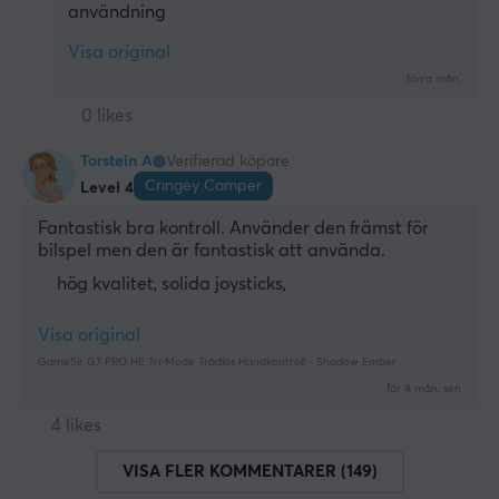
användning
Visa original
förra mån.
0 likes
Torstein A
Verifierad köpare
Cringey Camper
Level 4
Fantastisk bra kontroll. Använder den främst för 
bilspel men den är fantastisk att använda.
hög kvalitet, solida joysticks,
Visa original
GameSir G7 PRO HE Tri-Mode Trådlös Handkontroll - Shadow Ember
för 4 mån. sen
4 likes
VISA FLER KOMMENTARER (149)