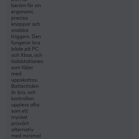
Orange
beröm för sin
ergonomi,
GARANTI
precisa
knappar och
Producentens garanti
snabba
1 års garanti
triggers. Den
fungerar bra
både på PC
och Xbox, och
laddstationen
som följer
med
uppskattas.
Batteritiden
är bra, och
kontrollen
upplevs ofta
som ett
mycket
prisvärt
alternativ
med minimal