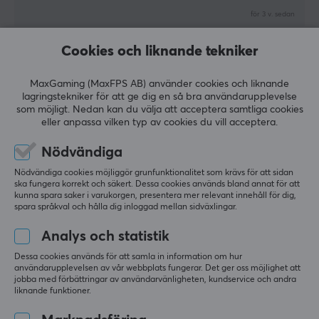
för 3 v. sedan
2 likes
Cookies och liknande tekniker
Haidas A
Verifierad köpare
Newbie Guardian
Level 7
MaxGaming (MaxFPS AB) använder cookies och liknande
lagringstekniker för att ge dig en så bra användarupplevelse
PC
som möjligt. Nedan kan du välja att acceptera samtliga cookies
eller anpassa vilken typ av cookies du vill acceptera.
Bra kontroller, men RB-knappen blev förstörd efter
normal användning
Nödvändiga
Jag har använt G7 PRO HE Tri-Mode trådlös 
kontroller i ungefär 2 månader, främst till Rocket 
Nödvändiga cookies möjliggör grunfunktionalitet som krävs för att sidan
League. Generellt tycker jag att kontrolleren är bra, 
ska fungera korrekt och säkert. Dessa cookies används bland annat för att
kunna spara saker i varukorgen, presentera mer relevant innehåll för dig,
och jag gillade den mycket.
spara språkval och hålla dig inloggad mellan sidväxlingar.
D-paden kändes lite konstig i början, men efter ett 
Analys och statistik
tag vande jag mig. Kontrolleren har annars varit 
bra att spela med.
Dessa cookies används för att samla in information om hur
användarupplevelsen av vår webbplats fungerar. Det ger oss möjlighet att
jobba med förbättringar av användarvänligheten, kundservice och andra
Problemet är att RB-knappen blev förstörd efter 
liknande funktioner.
helt normal användning.