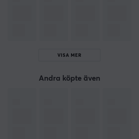
speltid, och den smarta laddningsstationen ser till att
handkontrollen alltid är redo för spel. Fyra extra
knappar ger möjlighet till anpassning, vilket möjliggör
skräddarsydda kontroller utifrån olika spelartyper. G7
Pro är kompatibel med GameSir Nexus-programvaran
för ytterligare anpassning och funktionalitet.
VISA MER
Sammanfattning
Trådlös och trådbunden anslutning
Polling rate: 1000Hz
Andra köpte även
Spelare som söker hög prestanda
Mag-Res TMR-spakar för exakt kontroll
Inbyggt 1200 mAh-batteri
ARTIKELNUMMER