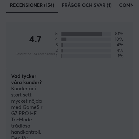
RECENSIONER (154)
FRÅGOR OCH SVAR (1)
COMMUN
hela världen Apple, Gameloft, Nvidia, DJI och många
olika e-sportorganisationer. GamerSir har åtagit sig att
tillhandahålla marknaden med innovativ spelhårdvara,
programvarn och service, som hjälper användarna att
5
81%
njuta av seger.
4.7
4
10%
3
4%
2
4%
Baserat på 154 recensioner
SPECIFIKATIONER
1
1%
ANSLUTNING
Vad tycker
Anslutning
våra kunder?
2.4GHz, Bluetooth, USB
Kunder är i
stort sett
Trådlös
mycket nöjda
Ja
med GameSir
G7 PRO HE
Tri-Mode
EGENSKAPER
trådlösa
Färg
handkontroll.
Den får