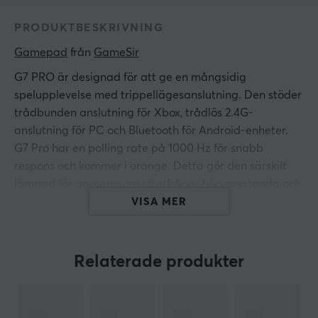
PRODUKTBESKRIVNING
Gamepad
 från 
GameSir
G7 PRO är designad för att ge en mångsidig
spelupplevelse med trippellägesanslutning. Den stöder
trådbunden anslutning för Xbox, trådlös 2.4G-
anslutning för PC och Bluetooth för Android-enheter.
G7 Pro har en polling rate på 1000 Hz för snabb
respons och kommer i orange. Detta gör den särskilt
lämpad för gamers som efterfrågar hög prestanda och
flexibilitet i sina spelkontroller.
VISA MER
Kontrollen är utrustad med GameSir Mag-Res TMR-
spakar, vilket ger användaren exakt kontroll och
Relaterade produkter
långvarig hållbarhet. Anslutningen gör det möjligt att
smidigt växla mellan lägen med en fysisk brytare. En
inbyggt 1200 mAh-batteri möjliggör omfattande