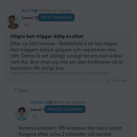
Karl F
Verifierad köpare
Nice Champion
Level 12
PC
Högra hair trigger dålig kvalitet
Efter ca 500 timmar i Battlefield 6 så har högra 
hair triggern börjat glappa och registrerar inte 
rätt. Detta är ett väldigt vanligt fel om man kollar 
runt lite. Bryr man sig inte om den funktionen så är 
kontrollen för övrigt bra.
GameSir G7 PRO HE Tri-Mode Trådlös Handkontroll - Shadow Ember
för 2 mån. sen
2 likes
Haidas A
Verifierad köpare
Newbie Guardian
Level 7
PC
Samma problem: RB-knappen har bara slutat 
fungera efter cirka 2 månader vid normal 