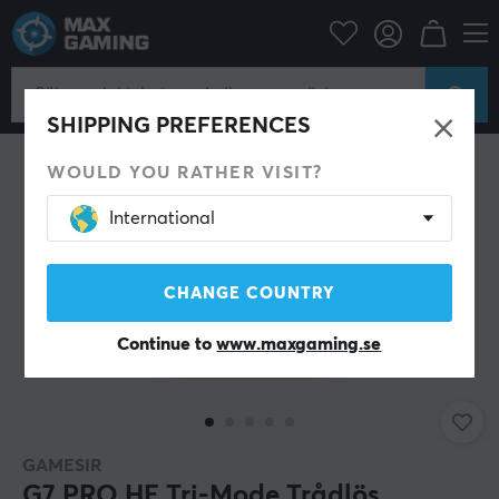
Datortillbehör
Spelkontroll
Gamepad
NYHET
SHIPPING PREFERENCES
WOULD YOU RATHER VISIT?
International
CHANGE COUNTRY
Continue to
www.maxgaming.se
GAMESIR
G7 PRO HE Tri-Mode Trådlös