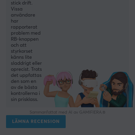
stick drift.
Vissa
användare
har
rapporterat
problem med
RB-knappen
och att
styrkorset
känns lite
sladdrigt eller
oprecist. Trots
det uppfattas
den som en
av de bästa
kontrollerna i
sin prisklass.
Sammanfattat med AI av GAMIFIERA.®
LÄMNA RECENSION