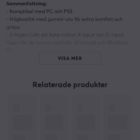
Sammanfattning:
- Komptibel med PC och PS3
- Högkvalité med gummi-yta för extra komfort och
grepp
- 2-lägen: Lätt att byta mellan X-input och D-input
lägen för att kunna använda till konsoll och Windows
PC
- Vibration för att maximera spelupplevelsen
VISA MER
- Utrustad med 2 analoga spakar och 8-vägs kontroll
Relaterade produkter
ARTIKELNUMMER
Vårt artikelnummer: 12512
Tillv. artikelnummer: NJG-0739
OM VARUMÄRKET
Genesis
, ett komplett sortiment för gaming - Genesis är