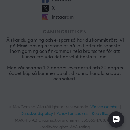
X
Instagram
GAMINGBUTIKEN
Älskar du gaming och e-sport så har du kommit rätt. Vi
på MaxGaming är ständigt på jakt efter de senaste
inom gaming och finkammar hela branschen för att
kunna erbjuda det absolut bästa till dig.
Med vår snabba 1-3 dagars leveranstid och 30 dagars
öppet köp så kommer du alltid kunna handla snabbt
och säkert.
© MaxGaming. Alla rättigheter reserverade.
Vår verksamhet
|
Dataskyddspolicy
|
Policy för cookies
|
Köpvillkor
MAXFPS AB Organisationsnummer:
556665-1708
. God
kreditvärdighet. AAA rating.