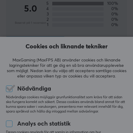
5
100%
5.0
4
0%
3
0%
2
0%
Baserat på 1 recension
1
0%
LÄMNA RECENSION
Cookies och liknande tekniker
MaxGaming (MaxFPS AB) använder cookies och liknande
Relevans
lagringstekniker för att ge dig en så bra användarupplevelse
som möjligt. Nedan kan du välja att acceptera samtliga cookies
Alla recensioner
eller anpassa vilken typ av cookies du vill acceptera.
Anders A
Verifierad köpare
Nödvändiga
Nerfed Scout
Level 5
Nödvändiga cookies möjliggör grunfunktionalitet som krävs för att sidan
ska fungera korrekt och säkert. Dessa cookies används bland annat för att
Genesis PV65 Trådlös Spelkontroll (PC)
kunna spara saker i varukorgen, presentera mer relevant innehåll för dig,
i fjol
spara språkval och hålla dig inloggad mellan sidväxlingar.
Analys och statistik
Mer från vårt Community
Dessa cookies används för att samla in information om hur