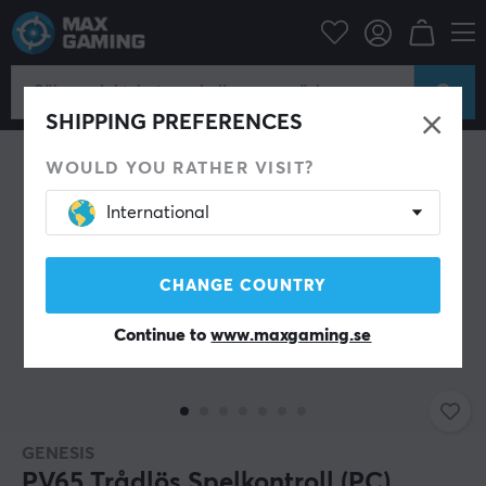
Datortillbehör
Spelkontroll
Gamepad
SHIPPING PREFERENCES
WOULD YOU RATHER VISIT?
International
CHANGE COUNTRY
Continue to
www.maxgaming.se
GENESIS
PV65 Trådlös Spelkontroll (PC)