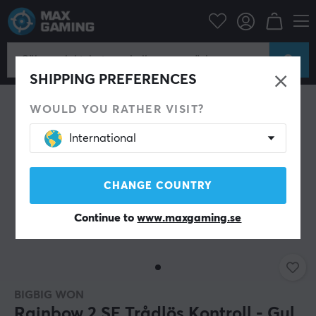
Datortillbehör
Spelkontroll
Gamepad
SPARA 29%
SHIPPING PREFERENCES
WOULD YOU RATHER VISIT?
International
CHANGE COUNTRY
Continue to
www.maxgaming.se
BIGBIG WON
Rainbow 2 SE Trådlös Kontroll - Gul