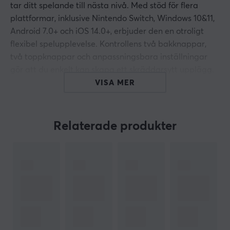
tar ditt spelande till nästa nivå. Med stöd för flera
plattformar, inklusive Nintendo Switch, Windows 10&11,
Android 7.0+ och iOS 14.0+, erbjuder den en otroligt
flexibel spelupplevelse. Kontrollens två bakknappar,
två toppknappar och anpassningsbara inställningar
gör att du enkelt kan skapa ett skräddarsytt upplägg.
Tack vare den höga precisionen med 12-bitars joysticks
VISA MER
och hall-effekt-trigger får du bättre kontroll vid snabba
FPS-rundor eller racing-spel som Forza Horizon 5. Med
möjligheten till upp till 2000 nivåers axelupplösning och
Relaterade produkter
0 dödzon säkerställs smidigt och precist spelande.
Den trådlösa kontrollen erbjuder flera
anslutningsmöjligheter, via Bluetooth, 2.4G USB eller en
kabel, vilket garanterar stabil anslutning och flexibilitet
oavsett din plattform. Den dubbelmotoriserade
vibrationen ger djup inlevelse i varje spel. Dessutom
följer detaljerade applikationsverktyg för PC, där du