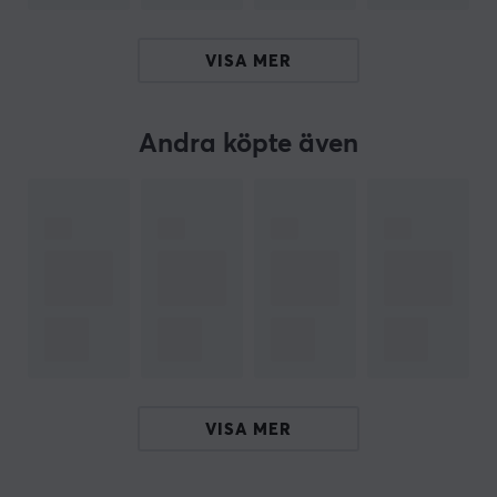
kan finjustera rörelsekontroller, knappar och joystick-
inställningar för just ditt spelbehov. Rainbow 2 SE är
VISA MER
inte bara utformad för maximal prestanda, utan
levererar också mångsidighet med utbytbara joysticks
och en 8-vägs D-pad anpassad för fighting-spel.
Andra köpte även
Sammanfattning
Kompatibel med Switch, PC, Android och iOS
Trådlös anslutning med Bluetooth och 2.4G USB
Precisa 12-bitars joysticks och hall-effekt trigger
Anpassningsbara kontroller med Macro och Turbo
Dubbelmotoriserad vibration för en realistisk
spelupplevelse
App för PC som möjliggör avancerade
VISA MER
inställningar