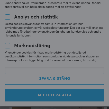
5.0
4
0%
kunna spara saker i varukorgen, presentera mer relevant innehåll för dig,
3
0%
spara språkval och hålla dig inloggad mellan sidväxlingar.
SPECIFIKATIONER
2
0%
Baserat på 1 recension
1
0%
Analys och statistik
ANSLUTNING
Dessa cookies används för att samla in information om hur
Anslutning
användarupplevelsen av vår webbplats fungerar. Det ger oss möjlighet att
LÄMNA RECENSION
2.4GHz, Bluetooth, USB
jobba med förbättringar av användarvänligheten, kundservice och andra
liknande funktioner.
Trådlös
Relevans
Marknadsföring
Ja
Alla recensioner
Vi använder cookies för riktad marknadsföring och detaljerad
Kompatibilitet
besökarstatistik. Information som samlas in via dessa cookies skapar en
intresseprofil som ligger till grund för relevant annonsering till just dig.
Android, iOS, Nintendo Switch, PC
Hassan A
Verifierad köpare
Epic Guardian
Level 7
EGENSKAPER
BIGBIG WON Rainbow 2 SE Trådlös Kontroll - Blå
SPARA & STÄNG
Färg
i fjol
Gul, Vit
ACCEPTERA ALLA
Mer från vårt Community
GARANTI