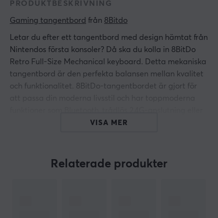
PRODUKTBESKRIVNING
Gaming tangentbord
 från 
8Bitdo
Letar du efter ett tangentbord med design hämtat från
Nintendos första konsoler? Då ska du kolla in 8BitDo
Retro Full-Size Mechanical keyboard. Detta mekaniska
tangentbord är den perfekta balansen mellan kvalitet
och funktionalitet. 8BitDo-tangentbordet är gjort för
att passa din moderna livsstil och har toppmoderna
funktioner som Bluetooth, trådlös 2,4G-anslutning eller
kabelanslutning.
VISA MER
Tangenterna i PBT-färgsublimering och toppmonterad
struktur ger dig en konsekvent känsla och gör det
Relaterade produkter
exceptionellt hållbart. Dessutom kan du ställa in
makron på de programmerbara tangenterna på Dual
Super Buttons (Kan anslutas upp till 4 set till
tangentbordet, 1 set inkluderas). 8BitDo Keyboard har