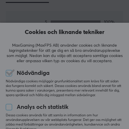
kompatibla med PC, Mac och
Nintendo Switch
.
5
100%
SPECIFIKATIONER
5.0
4
0%
Cookies och liknande tekniker
ANSLUTNING
3
0%
2
0%
Baserat på 1 recension
Anslutning
1
0%
MaxGaming (MaxFPS AB) använder cookies och liknande
2.4GHz, Bluetooth, USB
lagringstekniker för att ge dig en så bra användarupplevelse
som möjligt. Nedan kan du välja att acceptera samtliga cookies
LÄMNA RECENSION
Trådlös
eller anpassa vilken typ av cookies du vill acceptera.
Ja
Nödvändiga
Kompatibilitet
Relevans
Nödvändiga cookies möjliggör grunfunktionalitet som krävs för att sidan
Android, PC
ska fungera korrekt och säkert. Dessa cookies används bland annat för att
Alla recensioner
kunna spara saker i varukorgen, presentera mer relevant innehåll för dig,
spara språkval och hålla dig inloggad mellan sidväxlingar.
EGENSKAPER
Benny N
Verifierad köpare
Analys och statistik
Tired Challenger
Level 10
Mekaniska brytare
Nintendo
Mobile
PC
Dessa cookies används för att samla in information om hur
Ja
användarupplevelsen av vår webbplats fungerar. Det ger oss möjlighet att
jobba med förbättringar av användarvänligheten, kundservice och andra
Snabbt och pålitligt tangentbord