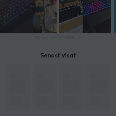
Djup
169.7 mm
Höjd
47.8 mm
Vikt
Powered by GAMIFIERA.®
1350 g
Senast visat