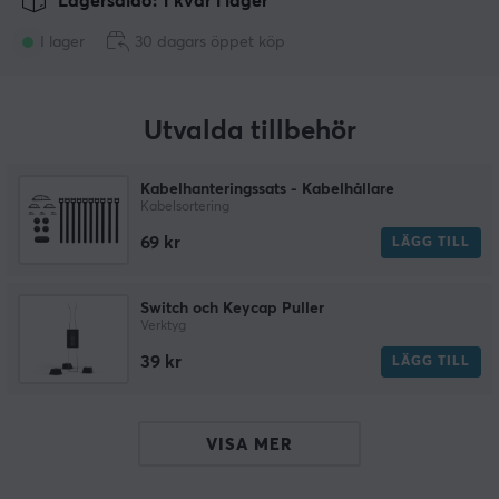
Lagersaldo: 1 kvar i lager
I lager
30 dagars öppet köp
Utvalda tillbehör
Kabelhanteringssats - Kabelhållare
Kabelsortering
69 kr
LÄGG TILL
Switch och Keycap Puller
Verktyg
39 kr
LÄGG TILL
VISA MER