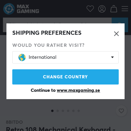
Datortillbehör
Tangentbord & Tillbehör
Gaming tangentbord
SHIPPING PREFERENCES
WOULD YOU RATHER VISIT?
International
CHANGE COUNTRY
Continue to
www.maxgaming.se
8BITDO
Retro 108 Mechanical Keyboard -