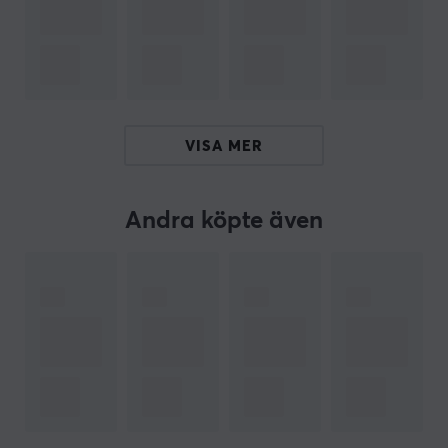
tre inställningar: Bluetooth, 2.4G trådlöst och
trådbundet, och den intuitiva kontrollpanelen gör att
du direkt kan använda det utan komplicerade
genvägar.
Med en design med 108 tangenter och Kailh Box White
VISA MER
Switches V2 är detta tangentbord ett allt-i-ett-
tangentbord för spel, kontorsarbete, skrivande och
mycket mer. Och tack vare hot-swap och en
Andra köpte även
aluminiumplatta har 8BitDo Keyboard en oöverträffad
hållbarhet och ett elegant utseende. Dessutom ingår
ett
Om det är på jakt efter ett tangentbord som
kombinerar retrodesign med funktioner och
flexibiliteten hos ett modernt tangentbord så är detta
trådlösa tangentbord från 8BitDo något för dig. 8BitDo
retrotangentbord låter dig ta nostalgin med dig vart