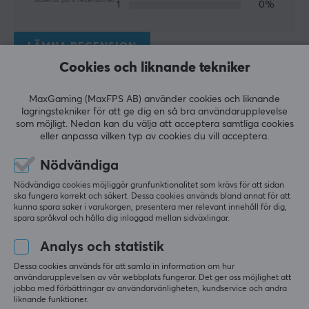
1
0%
Trådlös
Nej
LÄMNA RECENSION
Cookies och liknande tekniker
Kompatibilitet
Mac, PC
Relevans
MaxGaming (MaxFPS AB) använder cookies och liknande
lagringstekniker för att ge dig en så bra användarupplevelse
Alla recensioner
EGENSKAPER
som möjligt. Nedan kan du välja att acceptera samtliga cookies
eller anpassa vilken typ av cookies du vill acceptera.
Hans Christian G
Verifierad köpare
Mekaniska brytare
Super Immortal
Level 20
Ja
Nödvändiga
PC
Nödvändiga cookies möjliggör grunfunktionalitet som krävs för att sidan
Typ av brytare
ska fungera korrekt och säkert. Dessa cookies används bland annat för att
Helt galet!
MLX Pulse Linear
kunna spara saker i varukorgen, presentera mer relevant innehåll för dig,
spara språkval och hålla dig inloggad mellan sidväxlingar.
ALLT!
Formfaktor
INGEN, MÖJLIGTVIS BLIR ARMSTÖDET SNABBT
Analys och statistik
Full-size
DÅLIGT.
Dessa cookies används för att samla in information om hur
Språklayout
användarupplevelsen av vår webbplats fungerar. Det ger oss möjlighet att
Visa original
jobba med förbättringar av användarvänligheten, kundservice och andra
ISO Nordisk (ÅÄÖ)
liknande funktioner.