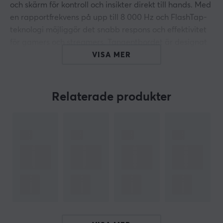
och skärm för kontroll och insikter direkt till hands. Med
en rapportfrekvens på upp till 8 000 Hz och FlashTap-
teknologi möjliggör det snabb respons och effektivitet
för gamers och streamers. Tangentbordet är designat
för att förbättra spelupplevelsen och produktiviteten.
VISA MER
Byggkvaliteten omfattar försmorda MLX Pulse Linear-
brytare som stödjer hotswap, vilket ger flexibilitet och
Relaterade produkter
enkelhet vid byte av brytare. Tangentbordet har också
en ljuddämpande design med sex lager för att
optimera skrivupplevelsen. Det har en magnetisk
avtagbar handledsstöd i konstläder med minneskum
för extra komfort och stöttålighet. Den är kompatibel
med både PC och Mac, vilket gör den mångsidig för
olika användare.
Sammanfattning
Inbyggt Stream Deck-gränssnitt