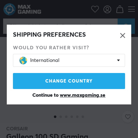
Datortillbehör
Tangentbord & Tillbehör
Gaming tangentbord
SHIPPING PREFERENCES
WOULD YOU RATHER VISIT?
International
CHANGE COUNTRY
Continue to
www.maxgaming.se
CORSAIR
Galleon 100 SD Gaming