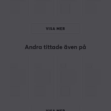
snabba aktiveringspunkt och återställningspunkt
säkerställer att varje knapptryckning registreras
omedelbart, vilket ger dig den precision du behöver för
att dominera i spelet. Med rapid trigger kan du
VISA MER
maximera din reaktionsförmåga och därmed öka dina
chanser att vinna.
Andra tittade även på
ARTIKELNUMMER
Vårt artikelnummer: 31958
Tillv. artikelnummer: GLO-KB-GMMK3-100-PB-HE-W-
BLK-ND
OM VARUMÄRKET
Glorious
, född från ett community av passionerade
spelare som krävde det bästa - Startad av PC gamers,
för PC gamers. Glorious Gaming tillhandahåller