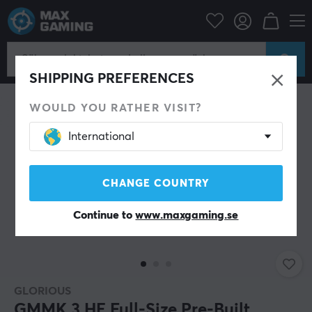
Datortillbehör
Tangentbord & Tillbehör
Gaming tangentbord
SHIPPING PREFERENCES
WOULD YOU RATHER VISIT?
International
CHANGE COUNTRY
Continue to
www.maxgaming.se
GLORIOUS
GMMK 3 HE Full-Size Pre-Built