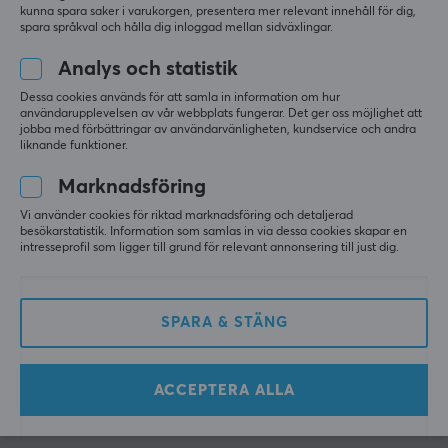
Epic Warrior
kunna spara saker i varukorgen, presentera mer relevant innehåll för dig,
Level 8
Mac, PC
spara språkval och hålla dig inloggad mellan sidväxlingar.
PC
VR
Analys och statistik
Ok tangentbord, dålig mjukvara
EGENSKAPER
Tangentbordet i sig var bra, men Glorious Core-
Dessa cookies används för att samla in information om hur
Mekaniska brytare
användarupplevelsen av vår webbplats fungerar. Det ger oss möjlighet att
mjukvaran är så fruktansvärt dålig att jag var 
jobba med förbättringar av användarvänligheten, kundservice och andra
tvungen att sälja det efter 6 månaders 
Ja
liknande funktioner.
användning.
Formfaktor
Marknadsföring
premium känsla
Mjukvara
Full-size
bra brytare
Vi använder cookies för riktad marknadsföring och detaljerad
besökarstatistik. Information som samlas in via dessa cookies skapar en
Språklayout
intresseprofil som ligger till grund för relevant annonsering till just dig.
Visa original
ISO Nordisk (ÅÄÖ)
Belysning
SPARA & STÄNG
Ja
Färg på belysning
Glorious GMMK 3 HE Full-Size Pre-Built Tangentbord [Hall Effect] - Svart
RGB (16.8 m)
för 9 mån. sen
ACCEPTERA ALLA
1 like
Knappmaterial