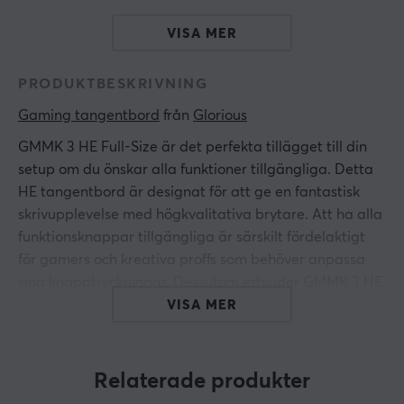
VISA MER
PRODUKTBESKRIVNING
Gaming tangentbord
 från 
Glorious
GMMK 3 HE Full-Size är det perfekta tillägget till din
setup om du önskar alla funktioner tillgängliga. Detta
HE tangentbord är designat för att ge en fantastisk
skrivupplevelse med högkvalitativa brytare.
Att ha alla
funktionsknappar tillgängliga är särskilt fördelaktigt
för gamers och kreativa proffs som behöver anpassa
sina knapptryckningar. Dessutom erbjuder GMMK 3 HE
RGB-belysning och programmerbara funktioner som
VISA MER
gör att du kan skräddarsy din arbetsmiljö ytterligare.
Upplev en imponerande 8000Hz polling rate som
Relaterade produkter
säkerställer snabb och responsiv registrering av varje