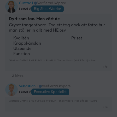
PBT
Gustav L
Verifierad köpare
Big Shot Warrior
Level 8
Double-shot
Ja
Dyrt som fan. Men värt de
Grymt tangentbord. Tog ett tag dock att fatta hur 
N-key rollover
man ställer in allt med HE osv
Ja
Kvalitén
Priset
Anti-ghosting
Knappkänslan
Utseende
Ja
Funktion
Hotswap
Glorious GMMK 3 HE Full-Size Pre-Built Tangentbord [Hall Effect] - Svart
Ja
i fjol
Färg
2 likes
Svart
Sebastian L
Verifierad köpare
Executive Specialist
Level 6
GARANTI
Glorious GMMK 3 HE Full-Size Pre-Built Tangentbord [Hall Effect] - Svart
Producentens garanti
i fjol
2 års garanti