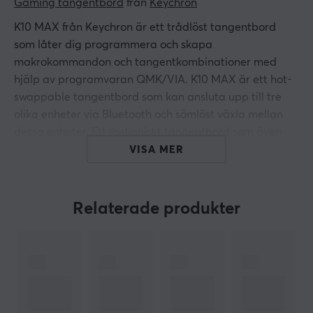
Gaming tangentbord
 från 
Keychron
K10 MAX från Keychron är ett trådlöst tangentbord
som låter dig programmera och skapa
makrokommandon och tangentkombinationer med
hjälp av programvaran QMK/VIA. K10 MAX är ett hot-
swappable tangentbord som kan ansluta upp till tre
olika enheter via Bluetooth och sömlöst växla mellan
dessa enheter. Ett mekaniskt tangentbord som även
kan anslutas med en USB-C-kabel. Pollingfrekvens
VISA MER
direkt från boxen är 1000Hz med trådbunden
anslutning och 1000Hz med trådlöst.
Relaterade produkter
K10 MAX kommer med Keychrons egna Super Switches
switchar som är premium switchar. Dessa switchar ger
användaren en smidig och taktil skrivupplevelse och är
otroligt stabila när man skriver. K Pro switchar
garanterar upp till 50 miljoner knapptryckningar. K10
MAX är ett helt anpassningsbart Full-size mekaniskt