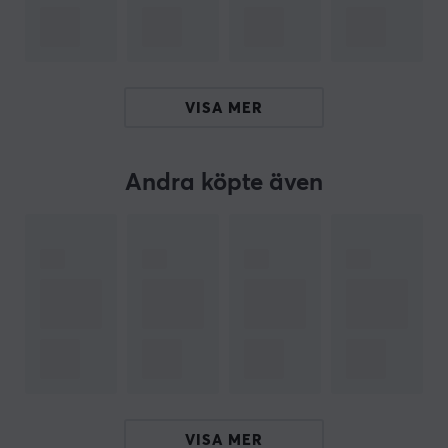
tangentbord fyllt med alla premiumfunktioner och
obegränsade möjligheter. Tangentbordet är inte bara
ett verktyg, utan ett konstverk på ditt skrivbord.
VISA MER
Pollingfrekvens: 1000Hz
Hotswap
Andra köpte även
Batteri: 4000 mAh
OSA PBT Keycaps
ARTIKELNUMMER
Vårt artikelnummer: 33838
Tillv. artikelnummer: K10M-H3-BO
OM VARUMÄRKET
VISA MER
Keychron
startade som ett kickstarter-projekt med