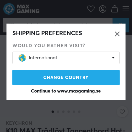
Datortillbehör
Tangentbord & Tillbehör
Gaming tangentbord
SHIPPING PREFERENCES
WOULD YOU RATHER VISIT?
International
CHANGE COUNTRY
Continue to
www.maxgaming.se
KEYCHRON
K10 MAX Trådlöst Tangentbord Hot-