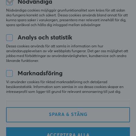
Nödvändiga
ANSLUTNING
Nödvändiga cookies möjliggör grunfunktionalitet som krävs för att sidan
5
100%
Anslutning
5.0
ska fungera korrekt och säkert. Dessa cookies används bland annat för att
4
0%
kunna spara saker i varukorgen, presentera mer relevant innehåll för dig,
2.4GHz, Bluetooth, USB
3
0%
spara språkval och hålla dig inloggad mellan sidväxlingar.
2
0%
Baserat på 2 recensioner
Trådlös
1
0%
Analys och statistik
Ja
Dessa cookies används för att samla in information om hur
användarupplevelsen av vår webbplats fungerar. Det ger oss möjlighet att
LÄMNA RECENSION
Kompatibilitet
jobba med förbättringar av användarvänligheten, kundservice och andra
Linux, Mac, PC
liknande funktioner.
Relevans
Marknadsföring
EGENSKAPER
Alla recensioner
Vi använder cookies för riktad marknadsföring och detaljerad
Mekaniska brytare
besökarstatistik. Information som samlas in via dessa cookies skapar en
intresseprofil som ligger till grund för relevant annonsering till just dig.
Ja
Gustav W
Verifierad köpare
Big Shot Challenger
Level 10
Typ av brytare
K Super Brown
Keychron K10 MAX Trådlöst Tangentbord Hot-Swap [Super Brown]
SPARA & STÄNG
för 8 mån. sen
Formfaktor
Full-size
Jari N
Verifierad köpare
ACCEPTERA ALLA