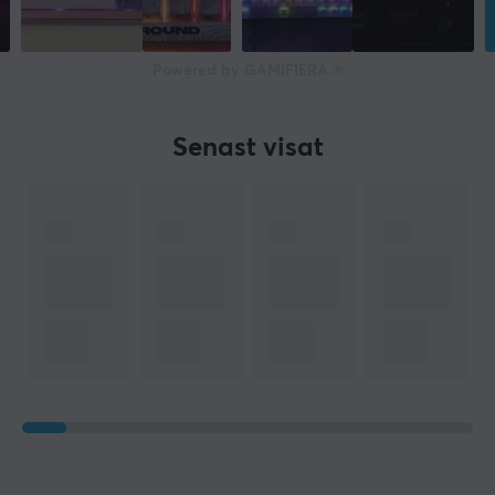
Hotswap
Ja
Powered by GAMIFIERA.®
Profil
OSA
Senast visat
Färg
Svart
GARANTI
Producentens garanti
2 års garanti
MÅTT & VIKT
Bredd
447.37 mm
Djup