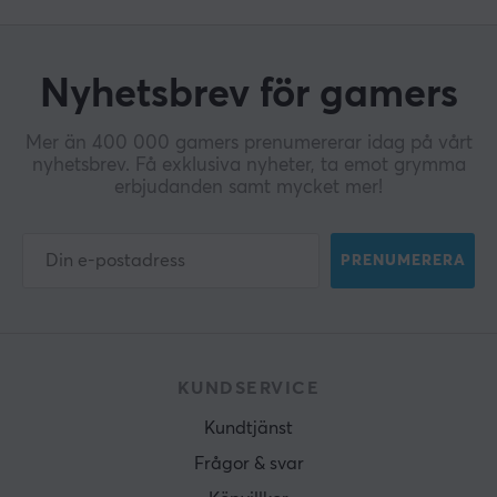
139.82 mm
Höjd
40.1 mm
Nyhetsbrev för gamers
Vikt
1530 g
Mer än 400 000 gamers prenumererar idag på vårt
nyhetsbrev. Få exklusiva nyheter, ta emot grymma
erbjudanden samt mycket mer!
PRENUMERERA
KUNDSERVICE
Kundtjänst
Frågor & svar