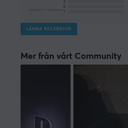
3
2
Baserat på 0 recensioner
1
LÄMNA RECENSION
Mer från vårt Community