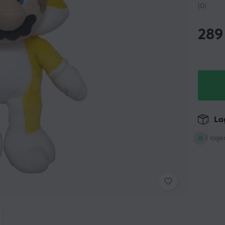
(0)
289
Lag
I lage