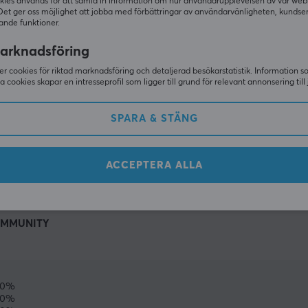
kies används för att samla in information om hur användarupplevelsen av vår web
Det ger oss möjlighet att jobba med förbättringar av användarvänligheten, kundse
ande funktioner.
arknadsföring
r cookies för riktad marknadsföring och detaljerad besökarstatistik. Information 
sa cookies skapar en intresseprofil som ligger till grund för relevant annonsering till 
SPARA & STÄNG
VISA MER
ACCEPTERA ALLA
MMUNITY
0%
0%