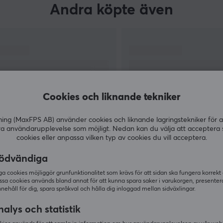
Andra köpte även
Cookies och liknande tekniker
g (MaxFPS AB) använder cookies och liknande lagringstekniker för a
ra användarupplevelse som möjligt. Nedan kan du välja att acceptera 
cookies eller anpassa vilken typ av cookies du vill acceptera.
VISA MER
ödvändiga
 cookies möjliggör grunfunktionalitet som krävs för att sidan ska fungera korrekt
ssa cookies används bland annat för att kunna spara saker i varukorgen, presente
nnehåll för dig, spara språkval och hålla dig inloggad mellan sidväxlingar.
Andra tittade även på
alys och statistik