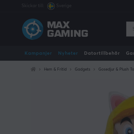
Skickar till:
Sverige
Kampanjer
Nyheter
Datortillbehör
Ga
Hem & Fritid
Gadgets
Gosedjur & Plush T