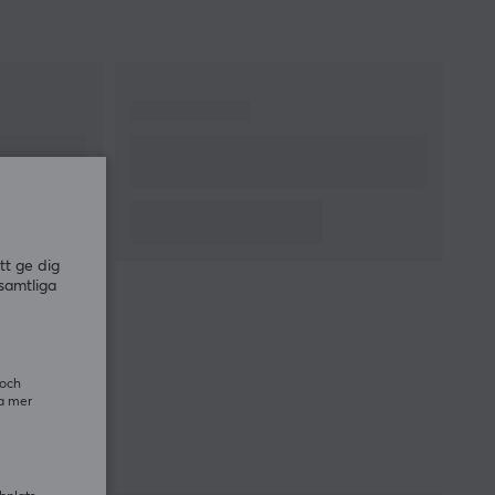
tt ge dig
samtliga
 och
ra mer