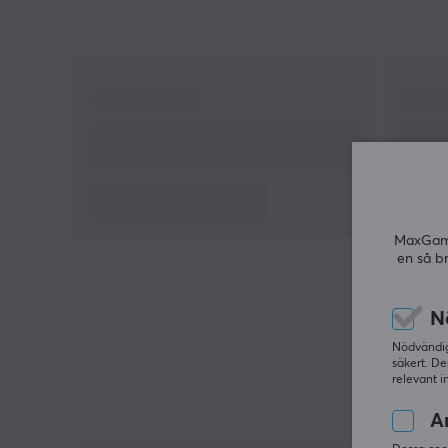
MaxGamin
en så b
N
Nödvändiga
säkert. De
relevant i
An