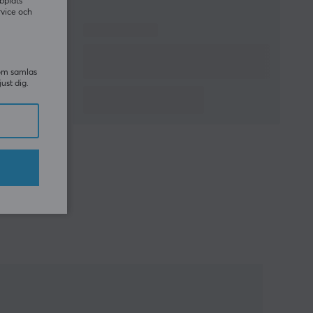
bplats
rvice och
som samlas
just dig.