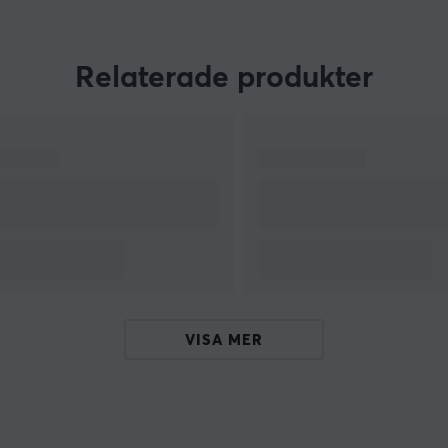
Relaterade produkter
h
.
m
VISA MER