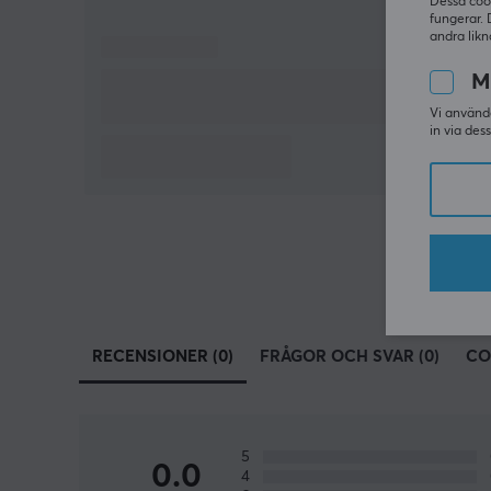
Dessa coo
fungerar. 
andra likn
M
Vi använde
in via des
RECENSIONER (0)
FRÅGOR OCH SVAR (0)
CO
5
0.0
4