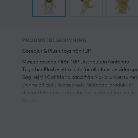
PRODUKTBESKRIVNING
Gosedjur & Plush Toys
 från 
1UP
Mysiga gosedjur från 1UP Distribution Nintendo
Together Plush - ett måste för alla fans av videospe
Säg hej till Cat Mario känd från Mario-universumet
Denna officiellt licensierade Nintendo-produkt är
den perfekta presenten för fans och samlare i alla
åldrar.
Denna högkvalitativa, vackert utformade plysch är
ditt sätt att återuppleva eller skapa nya Mario
äventyr. Med livfulla färger och intrikata detaljer
hyllar detta plysch den ikoniska karaktären från