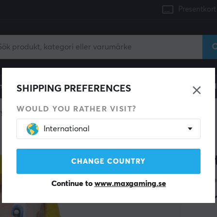
Presentkort
mingdator
Konsol
Gamingstol
Mobiltillbehör
H
SHIPPING PREFERENCES
WOULD YOU RATHER VISIT?
oys
International
1UP
Nin
CHANGE COUNTRY
Sup
Continue to
www.maxgaming.se
Mar