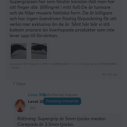
Supergripsen har som förstör känslan ifall man har 
sitt finger där. (lillfingret i mitt fall) De är tunnare 
och de följer musens faktiska form. De är billigare 
och har ingen överdriven flashig förpackning för att 
verka mer exklusiva än de är. Sånt här bör vi stå 
bakom snarare än överhypade produkter som inte 
lever upp till förväntan.
Corepad PXP Grips till G PRO X SUPERLIGHT 1 / 2 / 2 SE &amp; X2 SUPERSTRIKE
- White
för 2 år sen
7 likes
Linus W
Verifierad köpare
Feeding Immortal
Level 22
PC
Rättning: Supergrip är 5mm tjocka medan 
Corepads är 3.5mm tjocka.