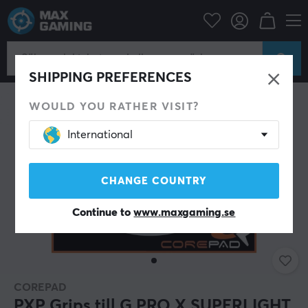
Datortillbehör
Datormus & Tillbehör
Grepp till möss
SHIPPING PREFERENCES
WOULD YOU RATHER VISIT?
International
CHANGE COUNTRY
Continue to
www.maxgaming.se
COREPAD
PXP Grips till G PRO X SUPERLIGHT