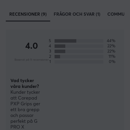
RECENSIONER (9)
FRÅGOR OCH SVAR (1)
COMMUNI
5
44%
4.0
4
22%
3
22%
2
11%
Baserat på 9 recensioner
1
0%
Vad tycker
våra kunder?
Kunder tycker
att Corepad
PXP Grips ger
ett bra grepp
och passar
perfekt på G
PRO X