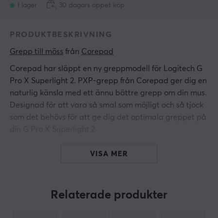
I lager
30 dagars öppet köp
PRODUKTBESKRIVNING
Grepp till möss
 från 
Corepad
Corepad har släppt en ny greppmodell för Logitech G
Pro X Superlight 2. PXP-grepp från Corepad ger dig en
naturlig känsla med ett ännu bättre grepp om din mus.
Designad för att vara så smal som möjligt och så tjock
som det behövs för att ge dig det optimala greppet på
din G Pro X Superlight 2.
Aldrig mer kommer du behöva bli frustrerad över att du
VISA MER
tappar greppet om musen vid viktiga ögonblick i spelet
med Corepads PXP-grepp för Logitech G Pro X
Superlight 2.
Relaterade produkter
Kompatibel med G Pro X Superlight