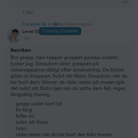
i fjol
1 like
Christian De L S
Verifierad köpare
T-posing Crusader
Level 13
PC
Besviken
Bra grepp, men tappar greppet ganska snabbt, 
tycker jag. Dessutom sitter greppen på 
sidoknapparna dåligt efter användning. De börjar 
glida av knappen. Svårt att fästa. Dessutom, när du 
tar bort dem, lämnar de röda rester på musen (gör 
det svårt att fästa igen om du satte dem fel). Ingen 
långsiktig lösning.
grepp under kort tid
fin färg
faller av
svårt att fästa
tunn
röda rester när du tar bort den från musen