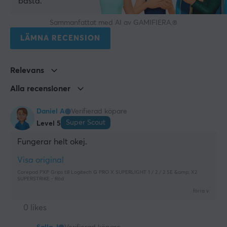
bästa.
Sammanfattat med AI av GAMIFIERA.®
LÄMNA RECENSION
Relevans
Alla recensioner
Daniel A
Verifierad köpare
Super Scout
Level 5
Fungerar helt okej.
Visa original
Corepad PXP Grips till Logitech G PRO X SUPERLIGHT 1 / 2 / 2 SE &amp; X2
SUPERSTRIKE - Röd
förra v.
0 likes