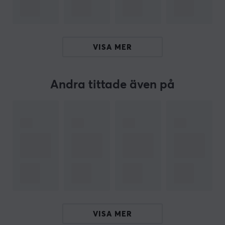
kanter så kommer Corepads
skates
öka hastigheten,
kontrollen och förbättra din precision när du spelar.
SPECIFIKATIONER
VISA MER
EGENSKAPER
Färg
Andra tittade även på
Vit
Passar
Logitech
VISA MER