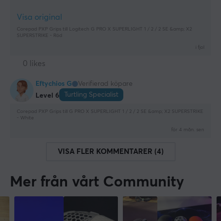
Visa original
Corepad PXP Grips till Logitech G PRO X SUPERLIGHT 1 / 2 / 2 SE &amp; X2
SUPERSTRIKE - Röd
i fjol
0 likes
Eftychios G
Verifierad köpare
Turtling Specialist
Level 6
Corepad PXP Grips till G PRO X SUPERLIGHT 1 / 2 / 2 SE &amp; X2 SUPERSTRIKE
- White
för 4 mån. sen
VISA FLER KOMMENTARER (4)
Mer från vårt Community