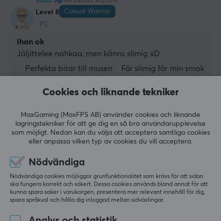
Salla J
Verifierad köpare
Casual Warrior
Level 8
PC
Ihan ok
Jäljittelee nahkaa, men känns slimig xD
Perfekta bitar till musen
För slimig för min smak
Cookies och liknande tekniker
Visa original
Corepad PXP Grips till G PRO X SUPERLIGHT 1 / 2 / 2 SE &amp; X2 SUPERSTRIKE
- Black
MaxGaming (MaxFPS AB) använder cookies och liknande
för 4 mån. sen
lagringstekniker för att ge dig en så bra användarupplevelse
som möjligt. Nedan kan du välja att acceptera samtliga cookies
1 like
eller anpassa vilken typ av cookies du vill acceptera.
Linus W
Nödvändiga
Feeding Immortal
Level 22
Nödvändiga cookies möjliggör grunfunktionalitet som krävs för att sidan
PC
ska fungera korrekt och säkert. Dessa cookies används bland annat för att
kunna spara saker i varukorgen, presentera mer relevant innehåll för dig,
Till skillnad från Pulsar "Supergrip" så är cut-outsen 
spara språkval och hålla dig inloggad mellan sidväxlingar.
helt perfekta på dessa. 
Analys och statistik