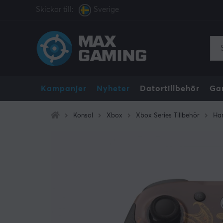
Skickar till:
Sverige
Kampanjer
Nyheter
Datortillbehör
Ga
Konsol
Xbox
Xbox Series Tillbehör
Han