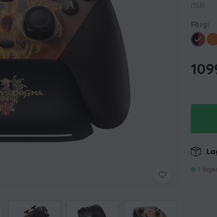
(155)
Färg:
109
Lag
I lage