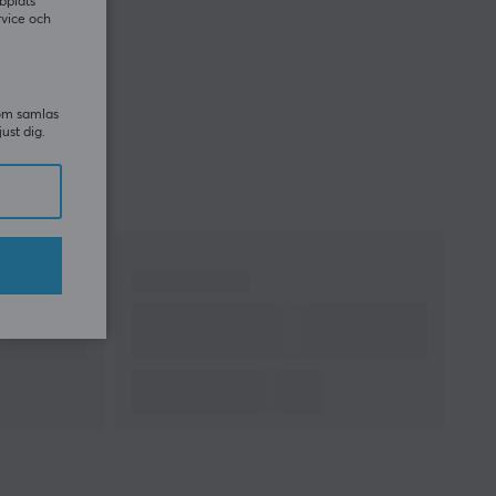
bplats
rvice och
som samlas
just dig.