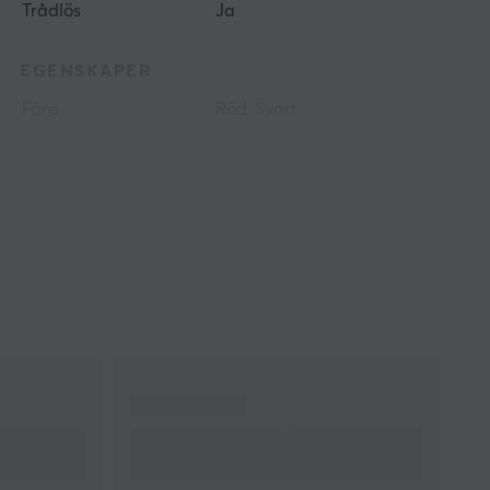
Trådlös
Ja
EGENSKAPER
Färg
Röd, Svart
GARANTI
Producentens garanti
1 års garanti