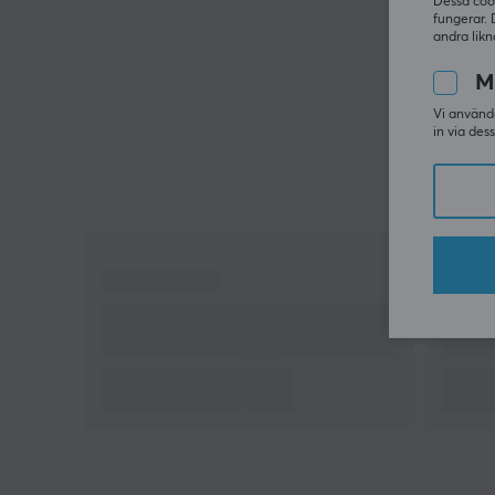
Dessa coo
fungerar. 
andra likn
M
Vi använde
in via des