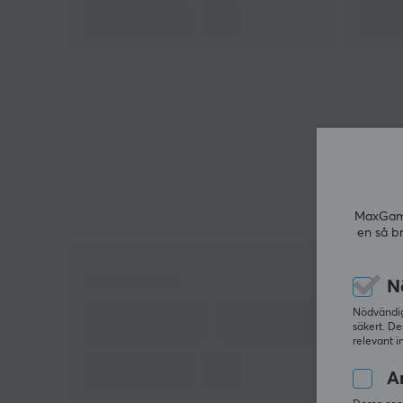
spelupplevelse. Den automatiska start-stopp-
laddningsstationen bidrar till en bekväm
batterihantering. Därtill finns en 3,5 mm-ljudport fö
headset kopplad via både trådbunden och trådlös
anslutning.
Sammanfattning
Trippellägesanslutning (Trådbunden, 2.4Ghz,
Bluetooth)
MaxGamin
Dragon's Dogma II Editon
en så b
1000Hz polling rate
Spelkontroll för PC och Android
N
Haptisk feedback och extra knappar för
Nödvändiga
anpassning
säkert. De
relevant i
Inbyggt gyroskop och automatisk
laddningsstation
An