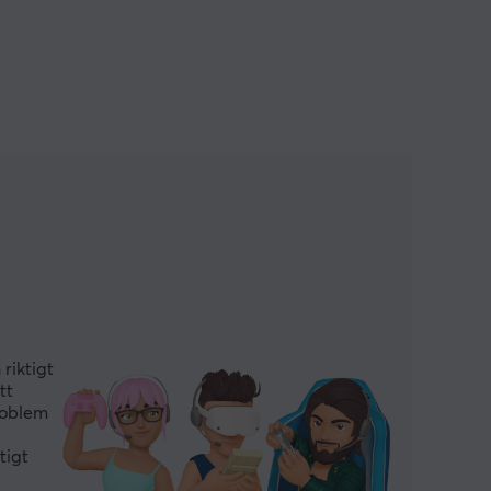
riktigt
tt
roblem
tigt