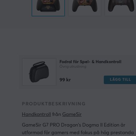
Fodral för Spel- & Handkontroll
Övrig utrustning
99 kr
LÄGG TILL
PRODUKTBESKRIVNING
Handkontroll
 från 
GameSir
GameSir G7 PRO Dragon's Dogma II Edition är
utformad för gamers med fokus på hög prestanda