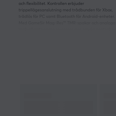
och flexibilitet. Kontrollen erbjuder
trippellägesanslutning med trådbunden för Xbox,
trådlös för PC samt Bluetooth för Android-enheter.
Med GameSir Mag-Res™ TMR-spakar och analoga
Hall-effekttriggare levererar den smidig kontroll o
lång livslängd. Produktens målgrupp är spelare s
söker avancerad kontroll över sina spelupplevelser.
Denna handkontroll innehåller flera avancerade
funktioner för att förbättra användningen. Den
stödjer en polling rate på 1000 Hz på PC via både
trådbundna och trådlösa 2.4G-anslutningar, vilket
säkerställer snabb och exakt respons. Fyra extra
knappar möjliggör personlig anpassning, och det
inbyggda gyroskopet har en mappningsfunktion
som är tillgänglig enbart för PC-användare.
Kontrollen har även svängbara motorer, som ger
haptisk feedback för en mer realistisk