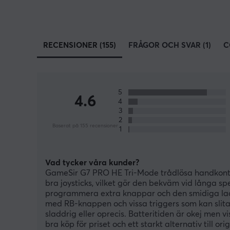
RECENSIONER (155)
FRÅGOR OCH SVAR (1)
C
5
4.6
4
3
2
Baserat på 155 recensioner
1
Vad tycker våra kunder?
GameSir G7 PRO HE Tri-Mode trådlösa handkontroll
bra joysticks, vilket gör den bekväm vid långa 
programmera extra knappar och den smidiga la
med RB-knappen och vissa triggers som kan slita
sladdrig eller oprecis. Batteritiden är okej men 
bra köp för priset och ett starkt alternativ till orig