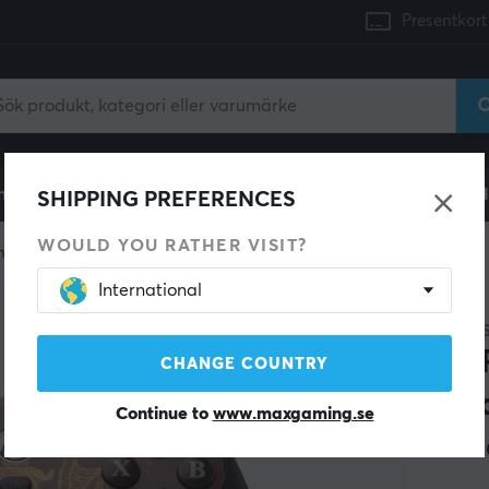
Presentkort
mingdator
Konsol
Gamingstol
Mobiltillbehör
H
SHIPPING PREFERENCES
WOULD YOU RATHER VISIT?
dkontroll
International
NYHET
GAMES
G7 
CHANGE COUNTRY
Trå
Continue to
www.maxgaming.se
Dra