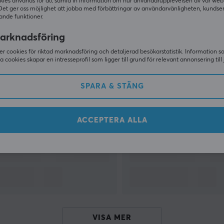
kies används för att samla in information om hur användarupplevelsen av vår web
Det ger oss möjlighet att jobba med förbättringar av användarvänligheten, kundse
ande funktioner.
VISA MER
arknadsföring
r cookies för riktad marknadsföring och detaljerad besökarstatistik. Information 
sa cookies skapar en intresseprofil som ligger till grund för relevant annonsering till 
Andra tittade även på
SPARA & STÄNG
ACCEPTERA ALLA
VISA MER