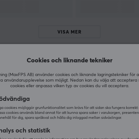
sportorganisationer. GamerSir har åtagit sig att
tillhandahålla marknaden med innovativ
r
spelhårdvara, programvarn och service, som
hjälper användarna att njuta av seger.
VISA MER
Cookies och liknande tekniker
Andra köpte även
g (MaxFPS AB) använder cookies och liknande lagringstekniker för a
ra användarupplevelse som möjligt. Nedan kan du välja att acceptera 
cookies eller anpassa vilken typ av cookies du vill acceptera.
ödvändiga
 cookies möjliggör grunfunktionalitet som krävs för att sidan ska fungera korrekt
ssa cookies används bland annat för att kunna spara saker i varukorgen, presente
nnehåll för dig, spara språkval och hålla dig inloggad mellan sidväxlingar.
alys och statistik