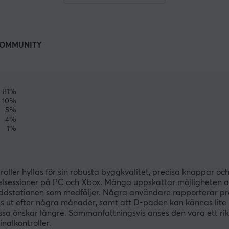
OMMUNITY
81%
10%
5%
4%
1%
er hyllas för sin robusta byggkvalitet, precisa knappar och 
spelsessioner på PC och Xbox. Många uppskattar möjligheten a
ddstationen som medföljer. Några användare rapporterar p
s ut efter några månader, samt att D-paden kan kännas lite
vissa önskar längre. Sammanfattningsvis anses den vara ett rik
inalkontroller.