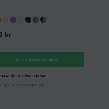
9
kr
LÄGG I KUNDVAGNEN
ersaldo: 20+ kvar i lager
r
30 dagars öppet köp