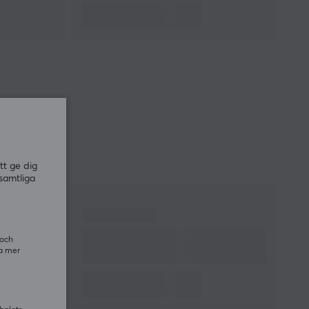
tt ge dig
samtliga
 och
ra mer