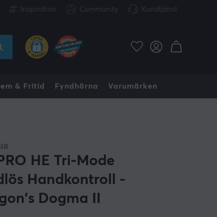
Inspiration
Community
Kundtjänst
em & Fritid
Fyndhörna
Varumärken
IR
PRO HE Tri-Mode
dlös Handkontroll -
gon's Dogma II