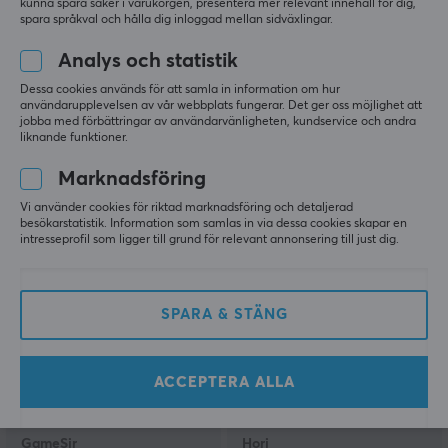
kunna spara saker i varukorgen, presentera mer relevant innehåll för dig,
spara språkval och hålla dig inloggad mellan sidväxlingar.
Analys och statistik
8Bitdo
Microsoft
Ultimate 3-mode
Xbox Series Trådlös
Dessa cookies används för att samla in information om hur
Controller Xbox Hall
Xbox Kontroll Deep Pink
användarupplevelsen av vår webbplats fungerar. Det ger oss möjlighet att
jobba med förbättringar av användarvänligheten, kundservice och andra
Effect Edition - Svart
liknande funktioner.
Trådlös Kontroll
Marknadsföring
(1)
(154)
Vi använder cookies för riktad marknadsföring och detaljerad
699 kr
649 kr
(749 kr)
besökarstatistik. Information som samlas in via dessa cookies skapar en
intresseprofil som ligger till grund för relevant annonsering till just dig.
SPARA
27%
SPARA & STÄNG
ACCEPTERA ALLA
GameSir
Hori