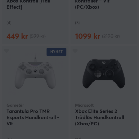
Xbox Kontroll [Hall
kontroller – Vit
Effect]
(PC/Xbox)
(4)
(3)
449 kr
1099 kr
(599 kr)
(2190 kr)
NYHET
GameSir
Microsoft
Tarantula Pro TMR
Xbox Elite Series 2
Esports Handkontroll -
Trådlös Handkontroll
Vit
(Xbox/PC)