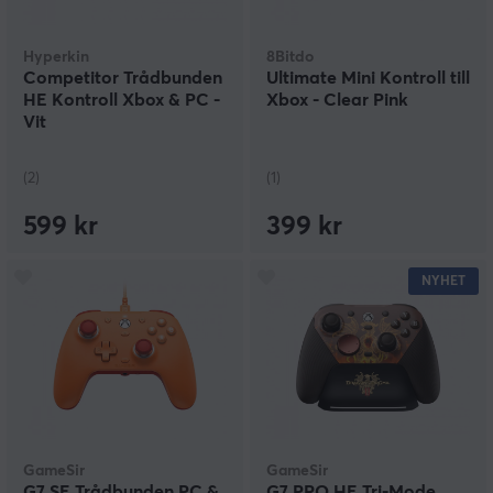
Hyperkin
8Bitdo
Competitor Trådbunden
Ultimate Mini Kontroll till
HE Kontroll Xbox & PC -
Xbox - Clear Pink
Vit
(2)
(1)
599 kr
399 kr
NYHET
GameSir
GameSir
G7 SE Trådbunden PC &
G7 PRO HE Tri-Mode