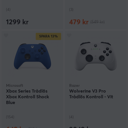
Vit
(4)
(3)
1299 kr
479 kr
(549 kr)
SPARA
13%
Microsoft
Razer
Xbox Series Trådlös
Wolverine V3 Pro
Xbox Kontroll Shock
Trådlös Kontroll - Vit
Blue
(154)
(4)