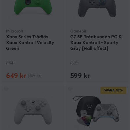
Microsoft
GameSir
Xbox Series Trådlös
G7 SE Trådbunden PC &
Xbox Kontroll Velocity
Xbox Kontroll - Sporty
Green
Gray [Hall Effect]
(154)
(60)
649 kr
599 kr
(749 kr)
SPARA
18%