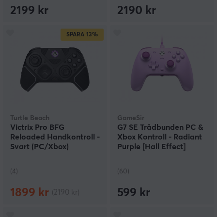
2199 kr
2190 kr
SPARA
13%
Turtle Beach
GameSir
Victrix Pro BFG
G7 SE Trådbunden PC &
Reloaded Handkontroll -
Xbox Kontroll - Radiant
Svart (PC/Xbox)
Purple [Hall Effect]
(4)
(60)
1899 kr
599 kr
(2190 kr)