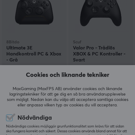
8Bitdo
Scuf
Ultimate 3E
Valor Pro - Trådlös
Handkontroll PC & Xbox
XBOX & PC Kontroller -
- Grå
Svart
Cookies och liknande tekniker
(0)
(0)
1490 kr
2199 kr
MaxGaming (MaxFPS AB) använder cookies och liknande
lagringstekniker för att ge dig en så bra användarupplevelse
som möjligt. Nedan kan du välja att acceptera samtliga cookies
SPARA
13%
eller anpassa vilken typ av cookies du vill acceptera.
Nödvändiga
Nödvändiga cookies möjliggör grunfunktionalitet som krävs för att sidan
ska fungera korrekt och säkert. Dessa cookies används bland annat för att