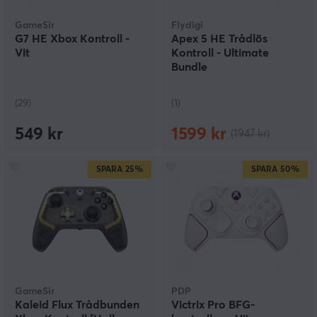
GameSir
Flydigi
G7 HE Xbox Kontroll -
Apex 5 HE Trådlös
Vit
Kontroll - Ultimate
Bundle
(29)
(1)
549 kr
1599 kr
(1947 kr)
SPARA
25%
SPARA
50%
GameSir
PDP
Kaleid Flux Trådbunden
Victrix Pro BFG-