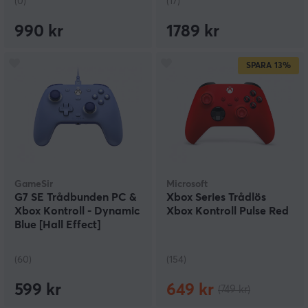
(0)
(17)
990 kr
1789 kr
SPARA
13%
GameSir
Microsoft
G7 SE Trådbunden PC &
Xbox Series Trådlös
Xbox Kontroll - Dynamic
Xbox Kontroll Pulse Red
Blue [Hall Effect]
(60)
(154)
599 kr
649 kr
(749 kr)