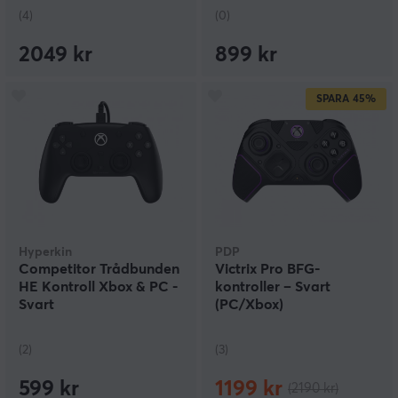
(4)
(0)
2049 kr
899 kr
SPARA
45%
Hyperkin
PDP
Competitor Trådbunden
Victrix Pro BFG-
HE Kontroll Xbox & PC -
kontroller – Svart
Svart
(PC/Xbox)
(2)
(3)
599 kr
1199 kr
(2190 kr)