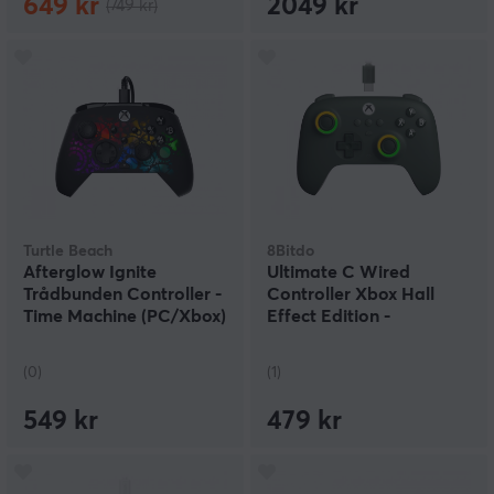
649 kr
2049 kr
(749 kr)
Turtle Beach
8Bitdo
Afterglow Ignite
Ultimate C Wired
Trådbunden Controller -
Controller Xbox Hall
Time Machine (PC/Xbox)
Effect Edition -
Mörkgrön
(0)
(1)
549 kr
479 kr