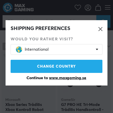
Konsol
Xbox
Xbox Series Tillbehör
Handkontroll
Handkontroller till Xbox Series
SHIPPING PREFERENCES
Visa filter
WOULD YOU RATHER VISIT?
105
produkter
Mest populära
International
SPARA
17%
CHANGE COUNTRY
Continue to
www.maxgaming.se
Microsoft
GameSir
Xbox Series Trådlös
G7 PRO HE Tri-Mode
Xbox Kontroll Robot
Trådlös Handkontroll -