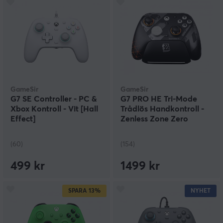
GameSir
GameSir
G7 SE Controller - PC &
G7 PRO HE Tri-Mode
Xbox Kontroll - Vit [Hall
Trådlös Handkontroll -
Effect]
Zenless Zone Zero
Edition
(60)
(154)
499 kr
1499 kr
SPARA
13%
NYHET