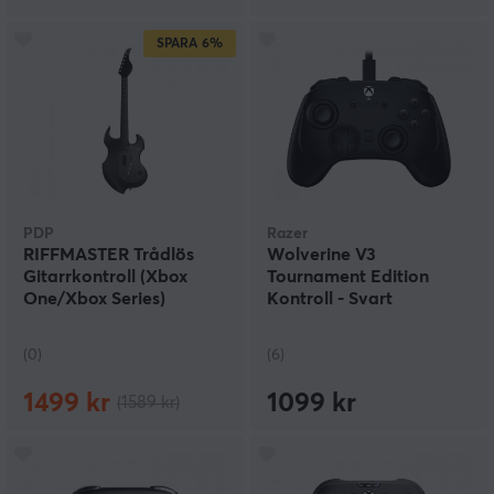
SPARA
6%
PDP
Razer
RIFFMASTER Trådlös
Wolverine V3
Gitarrkontroll (Xbox
Tournament Edition
One/Xbox Series)
Kontroll - Svart
(0)
(6)
1499 kr
1099 kr
(1589 kr)