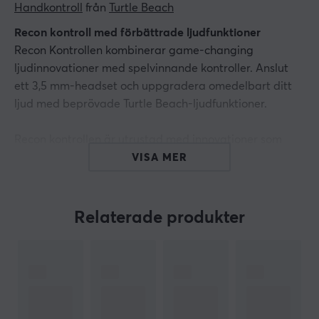
Handkontroll
 från 
Turtle Beach
Recon kontroll med förbättrade ljudfunktioner
Recon Kontrollen kombinerar game-changing
ljudinnovationer med spelvinnande kontroller. Anslut
ett 3,5 mm-headset och uppgradera omedelbart ditt
ljud med beprövade Turtle Beach-ljudfunktioner.
Recon kontrollen är utrustad med innovationer som
Pro-Aim Focus-läge, ergonomiska cooling grips och
VISA MER
mappbara knappar för att ta ditt spel till nästa nivå.
Funktioner:
Relaterade produkter
TURTLE BEACH AUDIO
- Ljudkontroller med enkel
åtkomst endast tillgängliga från Turtle Beach
inklusive EQ-förinställningar, spel- och
chattvolymmix, mikrofonövervakning och mer.
ERGONOMISKA COOLING GRIPS
-