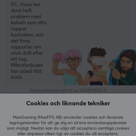
PC. Vissa har
SPECIFIKATIONER
dock haft
problem med
ANSLUTNING
kabeln som ofta
tappar
Anslutning
kontakten, och
USB
det finns
rapporter om
Trådlös
stick drift efter
Nej
ett tag.
Mikrofonljudet
Kompatibilitet
har också fått
PC, Xbox One, Xbox Series
kritik.
Sammanfattat med AI av GAMIFIERA.®
EGENSKAPER
LÄMNA RECENSION
Färg
Cookies och liknande tekniker
Vit
MaxGaming (MaxFPS AB) använder cookies och liknande
Relevans
lagringstekniker för att ge dig en så bra användarupplevelse
GARANTI
som möjligt. Nedan kan du välja att acceptera samtliga cookies
Alla recensioner
eller anpassa vilken typ av cookies du vill acceptera.