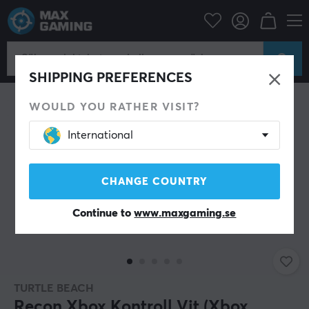
Konsol
Xbox
Xbox Series Tillbehör
Handkontroll
SHIPPING PREFERENCES
WOULD YOU RATHER VISIT?
International
CHANGE COUNTRY
Continue to
www.maxgaming.se
TURTLE BEACH
Recon Xbox Kontroll Vit (Xbox