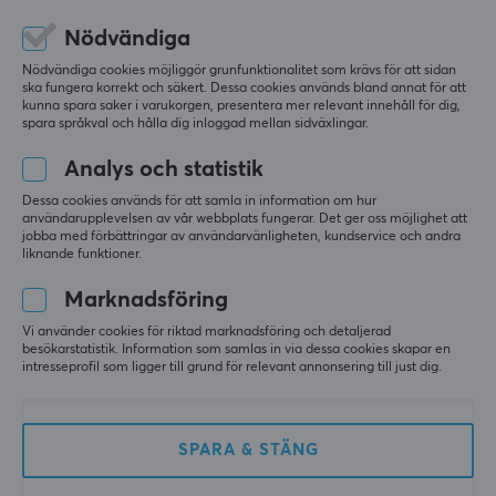
Producentens garanti
Nikolaj N
2 års garanti
Nödvändiga
Camping Champion
Level 12
Nödvändiga cookies möjliggör grunfunktionalitet som krävs för att sidan
PC
ska fungera korrekt och säkert. Dessa cookies används bland annat för att
kunna spara saker i varukorgen, presentera mer relevant innehåll för dig,
Dålig anslutning.
spara språkval och hålla dig inloggad mellan sidväxlingar.
Jag har den i svart, det är en okej kontroll, men 
Analys och statistik
kabeln är verkligen dålig, den tappar anslutningen 
hela tiden.
Dessa cookies används för att samla in information om hur
användarupplevelsen av vår webbplats fungerar. Det ger oss möjlighet att
Knappar på baksidan.
jobba med förbättringar av användarvänligheten, kundservice och andra
liknande funktioner.
Visa original
Marknadsföring
Turtle Beach Recon Xbox Kontroll Vit (Xbox Series/Xbox One/PC)
i fjol
Vi använder cookies för riktad marknadsföring och detaljerad
besökarstatistik. Information som samlas in via dessa cookies skapar en
0 likes
intresseprofil som ligger till grund för relevant annonsering till just dig.
Marcus X
Verifierad köpare
Sazzy Warrior
Level 8
SPARA & STÄNG
PC