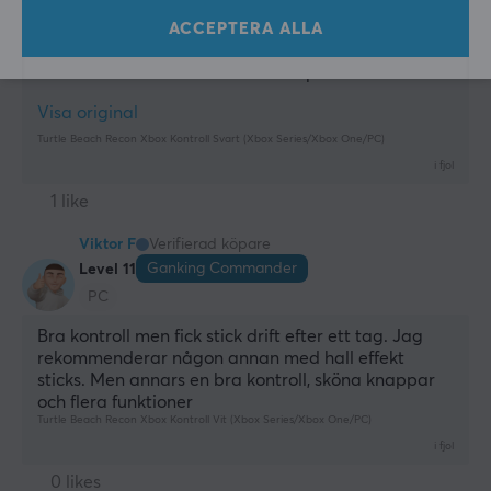
Kontroll
ACCEPTERA ALLA
Kontrollen fungerar bra, men kabeln är ganska 
dålig och kopplar ifrån väldigt ofta, särskilt när 
man rör kontrollen i ett intensivt spel.
Visa original
Turtle Beach Recon Xbox Kontroll Svart (Xbox Series/Xbox One/PC)
i fjol
1 like
Viktor F
Verifierad köpare
Ganking Commander
Level 11
PC
Bra kontroll men fick stick drift efter ett tag. Jag 
rekommenderar någon annan med hall effekt 
sticks. Men annars en bra kontroll, sköna knappar 
och flera funktioner
Turtle Beach Recon Xbox Kontroll Vit (Xbox Series/Xbox One/PC)
i fjol
0 likes