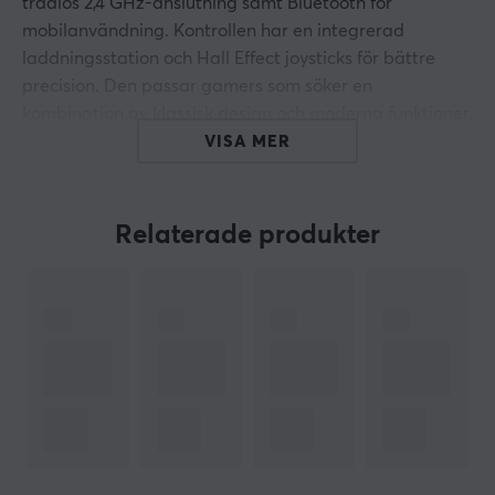
trådlös 2,4 GHz-anslutning samt Bluetooth för
mobilanvändning. Kontrollen har en integrerad
laddningsstation och Hall Effect joysticks för bättre
precision. Den passar gamers som söker en
kombination av klassisk design och moderna funktioner.
VISA MER
Kontrollen är byggd med material av hög kvalitet och
har en guldpläterad D-pad av zinklegering som
förbättrar den taktila känslan. Den erbjuder tre profiler
Relaterade produkter
som kan växlas snabbt, samt två pro bakpaddle-
knappar för effektivare spelstyrning. Joysticks och
triggers är utrustade med Hall Effect-teknologi som
minskar risken för drift och ger mer exakt återkoppling.
Kontrollen har även en 3,5 mm ljudjack för hörlurar och
stöd för 8BitDo Ultimate Software för anpassning av
kontroller.
Sammanfattning