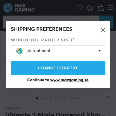
Konsol
Xbox
Xbox Series Tillbehör
Handkontroll
SHIPPING PREFERENCES
WOULD YOU RATHER VISIT?
International
CHANGE COUNTRY
Continue to
www.maxgaming.se
8BITDO
Ultimate 3-Mode Gamepad Xbox -