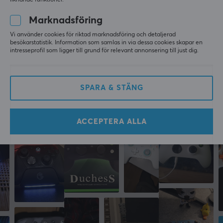
liknande funktioner.
2
0%
Kompatibilitet
Baserat på 0 recensioner
1
0%
Marknadsföring
Android, iOS, PC, Xbox Series
Vi använder cookies för riktad marknadsföring och detaljerad
LÄMNA RECENSION
besökarstatistik. Information som samlas in via dessa cookies skapar en
EGENSKAPER
intresseprofil som ligger till grund för relevant annonsering till just dig.
Färg
Blå
Mer från vårt Community
SPARA & STÄNG
GARANTI
ACCEPTERA ALLA
Producentens garanti
1 års garanti