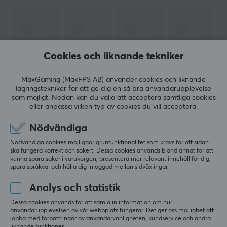
gaming med en iögonfallande retro-känsla.
Inspirationen är tagen från den tidiga designen från
bland annat NES och SNES.
Letar du efter 8bitdo
mjukvara? -
klicka här!
Cookies och liknande tekniker
Samtliga produkter från 8Bitdo ger dig den perfekta
MaxGaming (MaxFPS AB) använder cookies och liknande
kombinationen mellan nostalgisk retrokänsla med ny
lagringstekniker för att ge dig en så bra användarupplevelse
pålitlig teknik. En del 8Bitdo produkter har är
som möjligt. Nedan kan du välja att acceptera samtliga cookies
eller anpassa vilken typ av cookies du vill acceptera.
kompatibla med PC, Mac och
Nintendo Switch
.
VISA MER
Nödvändiga
SPECIFIKATIONER
Nödvändiga cookies möjliggör grunfunktionalitet som krävs för att sidan
ska fungera korrekt och säkert. Dessa cookies används bland annat för att
ANSLUTNING
RECENSIONER (0)
FRÅGOR OCH SVAR (0)
COMMUNI
kunna spara saker i varukorgen, presentera mer relevant innehåll för dig,
spara språkval och hålla dig inloggad mellan sidväxlingar.
Anslutning
2.4GHz, Bluetooth, USB
Analys och statistik
5
0%
Dessa cookies används för att samla in information om hur
Trådlös
0.0
användarupplevelsen av vår webbplats fungerar. Det ger oss möjlighet att
4
0%
Ja
jobba med förbättringar av användarvänligheten, kundservice och andra
3
0%